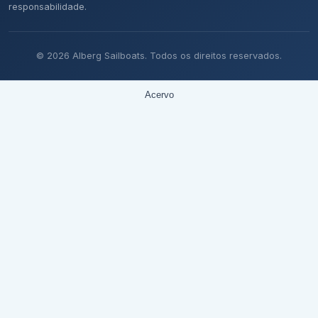
responsabilidade.
© 2026 Alberg Sailboats. Todos os direitos reservados.
Acervo