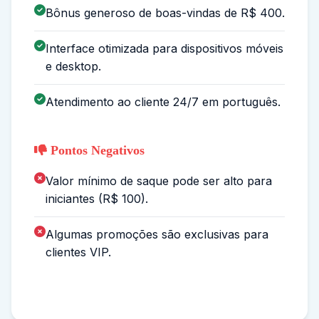
Bônus generoso de boas-vindas de R$ 400.
Interface otimizada para dispositivos móveis
e desktop.
Atendimento ao cliente 24/7 em português.
Pontos Negativos
Valor mínimo de saque pode ser alto para
iniciantes (R$ 100).
Algumas promoções são exclusivas para
clientes VIP.