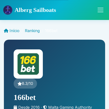
Alberg Sailboats
Início
Ranking
166bet
8.3/10
166bet
Desde 2016 ·
Malta Gaming Authority