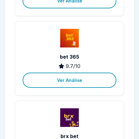
Ver Análise
bet 365
9.7/10
Ver Análise
brx bet