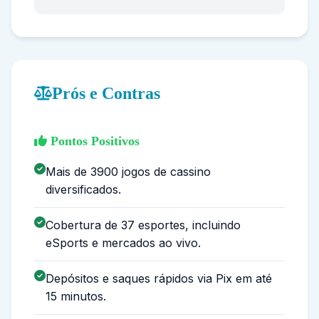
Prós e Contras
Pontos Positivos
Mais de 3900 jogos de cassino
diversificados.
Cobertura de 37 esportes, incluindo
eSports e mercados ao vivo.
Depósitos e saques rápidos via Pix em até
15 minutos.