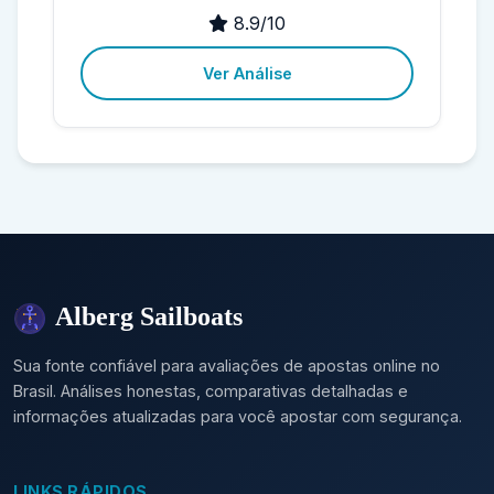
8.9/10
Ver Análise
Alberg Sailboats
Sua fonte confiável para avaliações de apostas online no
Brasil. Análises honestas, comparativas detalhadas e
informações atualizadas para você apostar com segurança.
LINKS RÁPIDOS