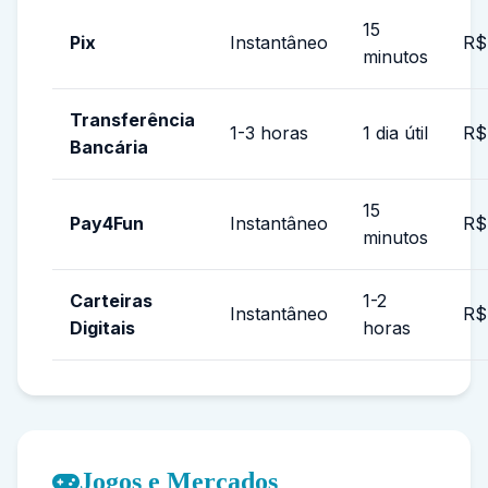
15
Pix
Instantâneo
R$
minutos
Transferência
1-3 horas
1 dia útil
R$
Bancária
15
Pay4Fun
Instantâneo
R$
minutos
Carteiras
1-2
Instantâneo
R$
Digitais
horas
Jogos e Mercados