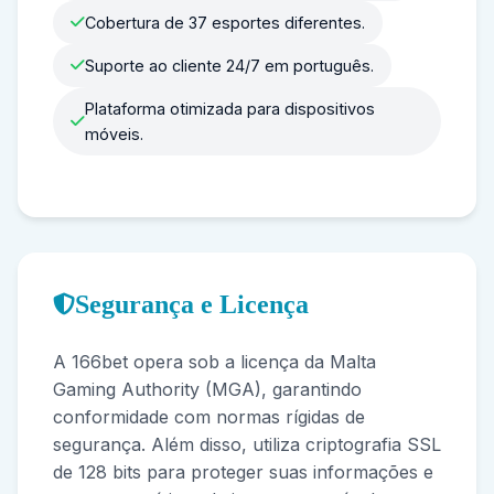
Cobertura de 37 esportes diferentes.
Suporte ao cliente 24/7 em português.
Plataforma otimizada para dispositivos
móveis.
Segurança e Licença
A 166bet opera sob a licença da Malta
Gaming Authority (MGA), garantindo
conformidade com normas rígidas de
segurança. Além disso, utiliza criptografia SSL
de 128 bits para proteger suas informações e