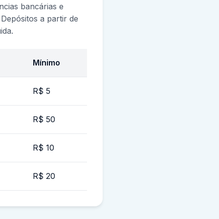
ncias bancárias e
 Depósitos a partir de
ida.
Mínimo
R$ 5
R$ 50
R$ 10
R$ 20