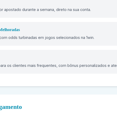
r apostado durante a semana, direto na sua conta.
Melhoradas
om odds turbinadas em jogos selecionados na 1win.
para os clientes mais frequentes, com bônus personalizados e aten
agamento