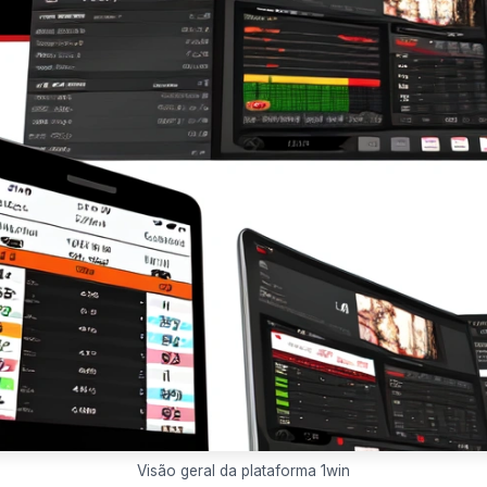
Visão geral da plataforma 1win