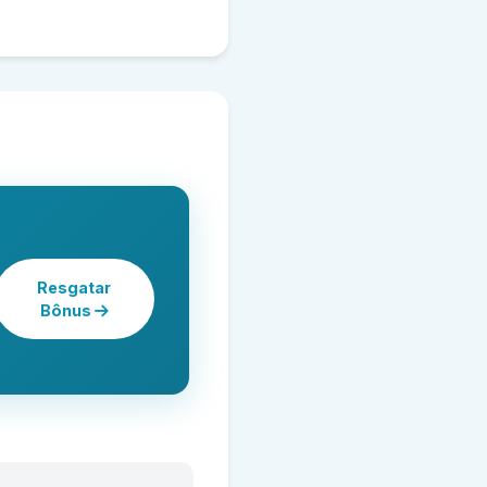
Resgatar
Bônus