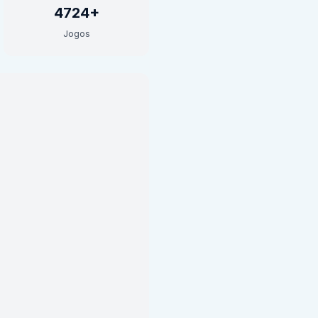
4724+
Jogos