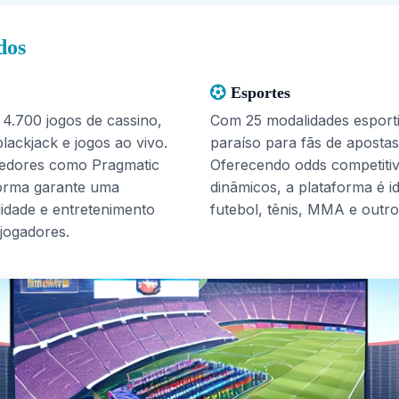
dos
Esportes
 4.700 jogos de cassino,
Com 25 modalidades esporti
 blackjack e jogos ao vivo.
paraíso para fãs de apostas
edores como Pragmatic
Oferecendo odds competiti
forma garante uma
dinâmicos, a plataforma é i
lidade e entretenimento
futebol, tênis, MMA e outr
 jogadores.