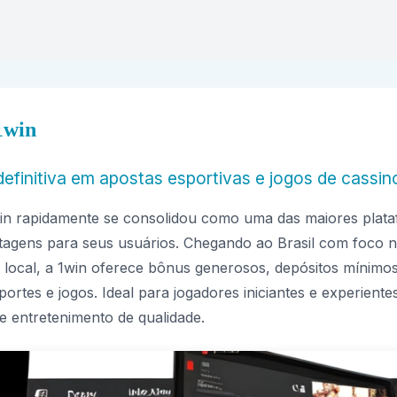
1win
definitiva em apostas esportivas e jogos de cassin
in rapidamente se consolidou como uma das maiores plata
tagens para seus usuários. Chegando ao Brasil com foco n
 local, a 1win oferece bônus generosos, depósitos mínimo
ortes e jogos. Ideal para jogadores iniciantes e experient
e entretenimento de qualidade.