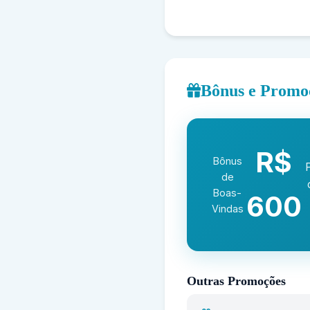
Bônus e Promo
R$
Bônus
de
Boas-
600
Vindas
Outras Promoções