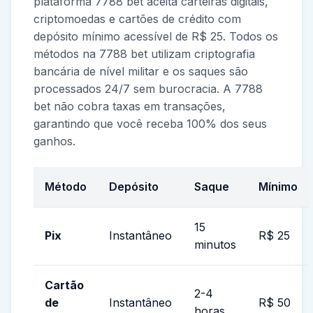
plataforma 7788 bet aceita carteiras digitais,
criptomoedas e cartões de crédito com
depósito mínimo acessível de R$ 25. Todos os
métodos na 7788 bet utilizam criptografia
bancária de nível militar e os saques são
processados 24/7 sem burocracia. A 7788
bet não cobra taxas em transações,
garantindo que você receba 100% dos seus
ganhos.
Método
Depósito
Saque
Mínimo
15
Pix
Instantâneo
R$ 25
minutos
Cartão
2-4
de
Instantâneo
R$ 50
horas