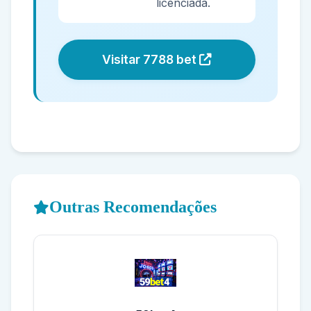
licenciada.
Visitar 7788 bet
Outras Recomendações