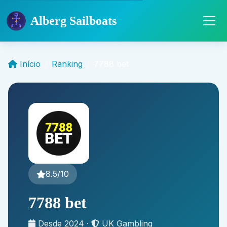
Alberg Sailboats
Início
Ranking
7788 bet
8.5/10
7788 bet
Desde 2024 ·
UK Gambling