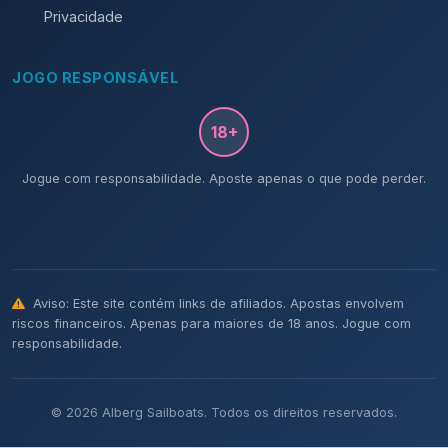
Privacidade
JOGO RESPONSÁVEL
18+
Jogue com responsabilidade. Aposte apenas o que pode perder.
Aviso: Este site contém links de afiliados. Apostas envolvem
riscos financeiros. Apenas para maiores de 18 anos. Jogue com
responsabilidade.
© 2026 Alberg Sailboats. Todos os direitos reservados.