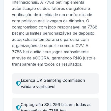
internacionais. A 7788 bet implementa
autenticação de dois fatores obrigatória e
verificação de identidade em conformidade
com políticas anti-lavagem de dinheiro. O
compromisso com jogo responsável na 7788
bet inclui limites personalizáveis de depósito,
autoexclusão temporária e parceria com
organizações de suporte como o CVV. A
7788 bet audita seus jogos mensalmente
através da eCOGRA, garantindo RNG justo e
transparente em todos os resultados.
Licença UK Gambling Commission
válida e verificável
Criptografia SSL 256 bits em todas as
transações da 7788 bet