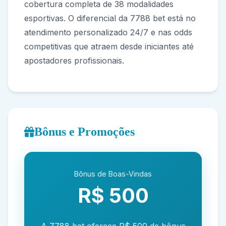
cobertura completa de 38 modalidades
esportivas. O diferencial da 7788 bet está no
atendimento personalizado 24/7 e nas odds
competitivas que atraem desde iniciantes até
apostadores profissionais.
Bônus e Promoções
Bônus de Boas-Vindas
R$ 500