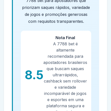
7788 bet para apostadores que
priorizam saques rápidos, variedade
de jogos e promoções generosas
com requisitos transparentes.
Nota Final
A 7788 bet é
altamente
recomendada para
apostadores brasileiros
que buscam saques
8.5
ultrarrápidos,
cashback sem rollover
e variedade
incomparável de jogos
e esportes em uma
plataforma segura e