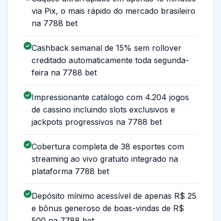
via Pix, o mais rápido do mercado brasileiro
na 7788 bet
Cashback semanal de 15% sem rollover
creditado automaticamente toda segunda-
feira na 7788 bet
Impressionante catálogo com 4.204 jogos
de cassino incluindo slots exclusivos e
jackpots progressivos na 7788 bet
Cobertura completa de 38 esportes com
streaming ao vivo gratuito integrado na
plataforma 7788 bet
Depósito mínimo acessível de apenas R$ 25
e bônus generoso de boas-vindas de R$
500 na 7788 bet