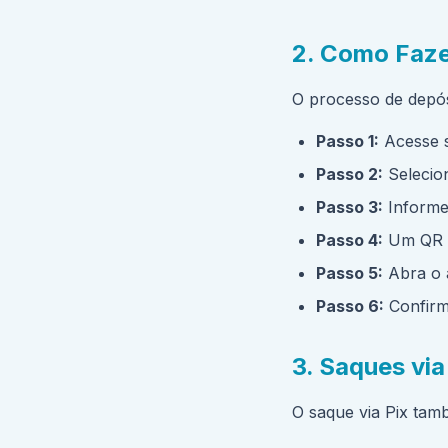
2. Como Faze
O processo de depósi
Passo 1:
Acesse s
Passo 2:
Selecio
Passo 3:
Informe 
Passo 4:
Um QR C
Passo 5:
Abra o a
Passo 6:
Confirme
3. Saques via
O saque via Pix tam