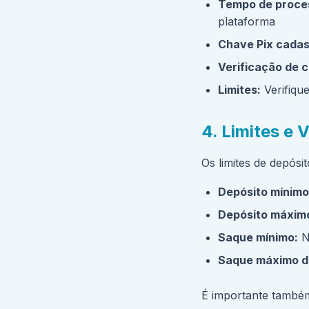
Tempo de proce
plataforma
Chave Pix cadas
Verificação de c
Limites:
Verifiqu
4. Limites e 
Os limites de depós
Depósito mínimo
Depósito máxim
Saque mínimo:
N
Saque máximo di
É importante também