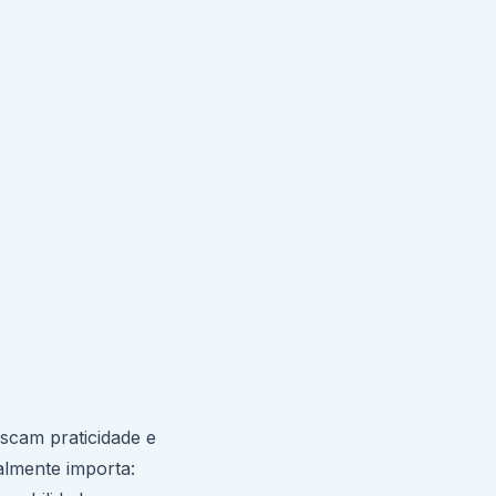
scam praticidade e
almente importa: