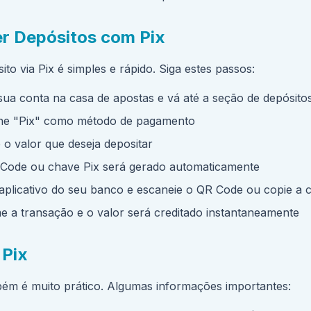
r Depósitos com Pix
to via Pix é simples e rápido. Siga estes passos:
ua conta na casa de apostas e vá até a seção de depósito
ne "Pix" como método de pagamento
o valor que deseja depositar
ode ou chave Pix será gerado automaticamente
plicativo do seu banco e escaneie o QR Code ou copie a 
 a transação e o valor será creditado instantaneamente
 Pix
bém é muito prático. Algumas informações importantes: