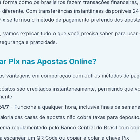
a forma como os brasileiros fazem transações financeiras
 diferente. Com transferências instantâneas disponíveis 24
Pix se tornou o método de pagamento preferido dos apostad
, vamos explicar tudo o que você precisa saber para usar 
segurança e praticidade.
ar Pix nas Apostas Online?
rsas vantagens em comparação com outros métodos de pa
ósitos são creditados instantaneamente, permitindo que 
mente
24/7
- Funciona a qualquer hora, inclusive finais de semana
ioria das casas de apostas não cobra taxas para depósitos
tema regulamentado pelo Banco Central do Brasil com crip
a escanear um QR Code ou copiar e colar a chave Pix