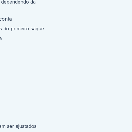
, dependendo da
conta
s do primeiro saque
a
em ser ajustados