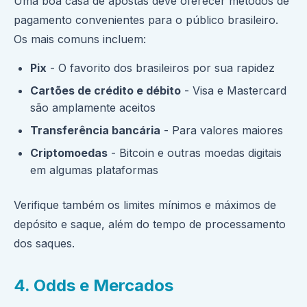
Uma boa casa de apostas deve oferecer métodos de
pagamento convenientes para o público brasileiro.
Os mais comuns incluem:
Pix
- O favorito dos brasileiros por sua rapidez
Cartões de crédito e débito
- Visa e Mastercard
são amplamente aceitos
Transferência bancária
- Para valores maiores
Criptomoedas
- Bitcoin e outras moedas digitais
em algumas plataformas
Verifique também os limites mínimos e máximos de
depósito e saque, além do tempo de processamento
dos saques.
4. Odds e Mercados