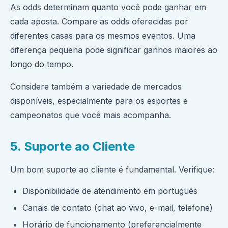
As odds determinam quanto você pode ganhar em
cada aposta. Compare as odds oferecidas por
diferentes casas para os mesmos eventos. Uma
diferença pequena pode significar ganhos maiores ao
longo do tempo.
Considere também a variedade de mercados
disponíveis, especialmente para os esportes e
campeonatos que você mais acompanha.
5. Suporte ao Cliente
Um bom suporte ao cliente é fundamental. Verifique:
Disponibilidade de atendimento em português
Canais de contato (chat ao vivo, e-mail, telefone)
Horário de funcionamento (preferencialmente