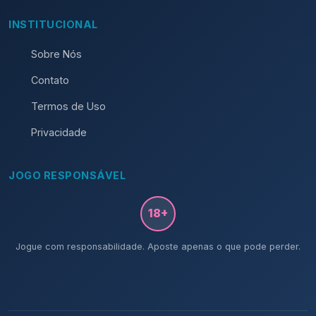
INSTITUCIONAL
Sobre Nós
Contato
Termos de Uso
Privacidade
JOGO RESPONSÁVEL
18+
Jogue com responsabilidade. Aposte apenas o que pode perder.