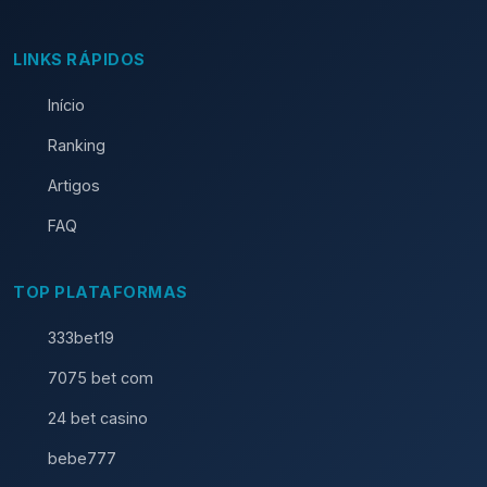
LINKS RÁPIDOS
Início
Ranking
Artigos
FAQ
TOP PLATAFORMAS
333bet19
7075 bet com
24 bet casino
bebe777