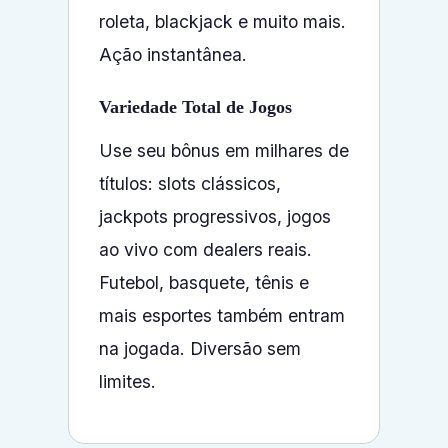
roleta, blackjack e muito mais.
Ação instantânea.
Variedade Total de Jogos
Use seu bônus em milhares de
títulos: slots clássicos,
jackpots progressivos, jogos
ao vivo com dealers reais.
Futebol, basquete, tênis e
mais esportes também entram
na jogada. Diversão sem
limites.