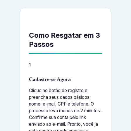
Como Resgatar em 3
Passos
1
Cadastre-se Agora
Clique no botão de registro e
preencha seus dados básicos:
nome, e-mail, CPF e telefone. O
processo leva menos de 2 minutos.
Confirme sua conta pelo link
enviado ao e-mail. Pronto, você já
está dentro e pode acessar a