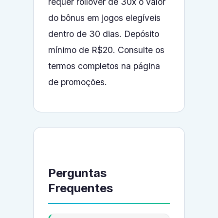
requer rollover de 30x o valor
do bônus em jogos elegíveis
dentro de 30 dias. Depósito
mínimo de R$20. Consulte os
termos completos na página
de promoções.
Perguntas
Frequentes