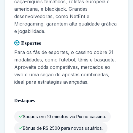
caça-níqueis temáticos, roletas europeia e
americana, e blackjack. Grandes
desenvolvedoras, como NetEnt e
Microgaming, garantem alta qualidade gráfica
e jogabilidade.
Esportes
Para os fãs de esportes, o cassino cobre 21
modalidades, como futebol, tênis e basquete.
Aproveite odds competitivas, mercados ao
vivo e uma seção de apostas combinadas,
ideal para estratégias avançadas.
Destaques
Saques em 10 minutos via Pix no cassino.
Bônus de R$ 2500 para novos usuários.