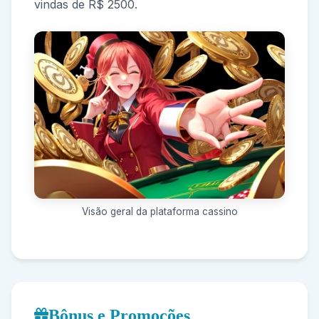
vindas de R$ 2500.
Visão geral da plataforma cassino
Bônus e Promoções