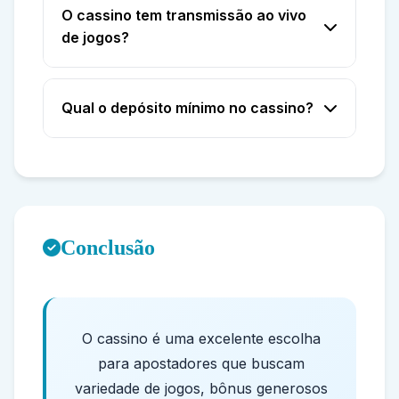
combinadas em esportes, aumentando
O cassino tem transmissão ao vivo
seus potenciais ganhos ao combinar
de jogos?
diferentes mercados e eventos.
Sim, o cassino oferece transmissão ao
vivo para eventos selecionados,
Qual o depósito mínimo no cassino?
permitindo que os usuários
O depósito mínimo no cassino é de R$
acompanhem o jogo enquanto apostam.
25, e esse valor pode ser feito via Pix,
PayPal ou criptomoedas.
Conclusão
O cassino é uma excelente escolha
para apostadores que buscam
variedade de jogos, bônus generosos