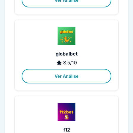
Ver Análise
globalbet
8.5/10
Ver Análise
f12