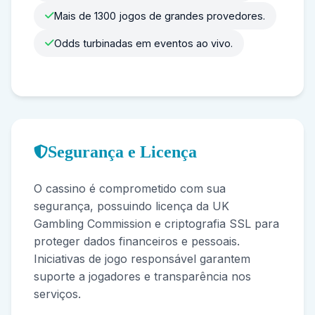
Mais de 1300 jogos de grandes provedores.
Odds turbinadas em eventos ao vivo.
Segurança e Licença
O cassino é comprometido com sua
segurança, possuindo licença da UK
Gambling Commission e criptografia SSL para
proteger dados financeiros e pessoais.
Iniciativas de jogo responsável garantem
suporte a jogadores e transparência nos
serviços.