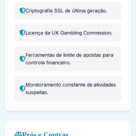
Criptografia SSL de última geração.
Licença da UK Gambling Commission.
Ferramentas de limite de apostas para
controle financeiro.
Monitoramento constante de atividades
suspeitas.
Prós e Contras