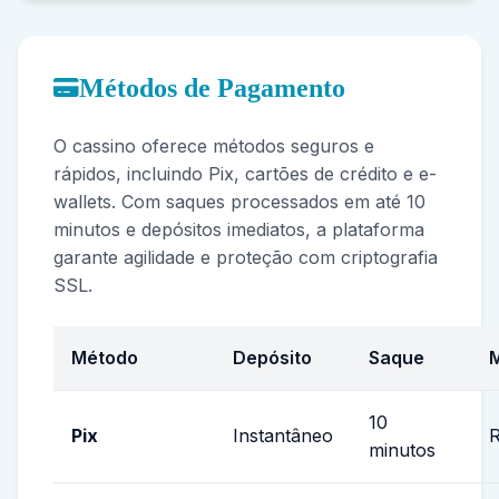
Métodos de Pagamento
O cassino oferece métodos seguros e
rápidos, incluindo Pix, cartões de crédito e e-
wallets. Com saques processados em até 10
minutos e depósitos imediatos, a plataforma
garante agilidade e proteção com criptografia
SSL.
Método
Depósito
Saque
10
Pix
Instantâneo
R
minutos