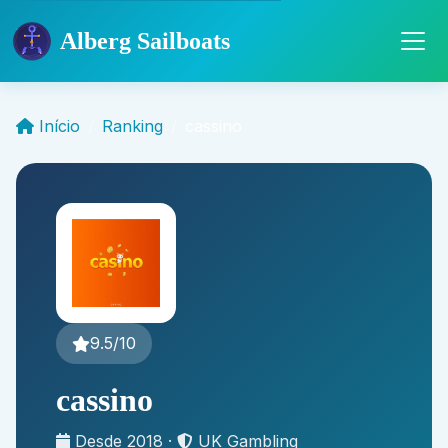
Alberg Sailboats
Início
Ranking
cassino
9.5/10
cassino
Desde 2018 ·
UK Gambling