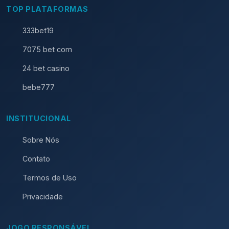
TOP PLATAFORMAS
333bet19
7075 bet com
24 bet casino
bebe777
INSTITUCIONAL
Sobre Nós
Contato
Termos de Uso
Privacidade
JOGO RESPONSÁVEL