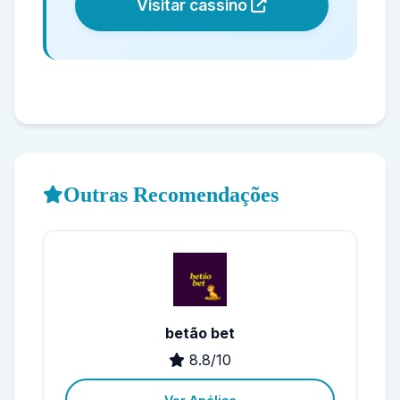
Visitar cassino
Outras Recomendações
betão bet
8.8/10