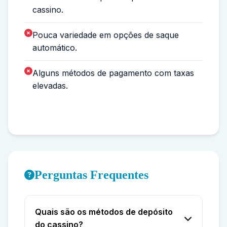
cassino.
Pouca variedade em opções de saque
automático.
Alguns métodos de pagamento com taxas
elevadas.
Perguntas Frequentes
Quais são os métodos de depósito
do cassino?