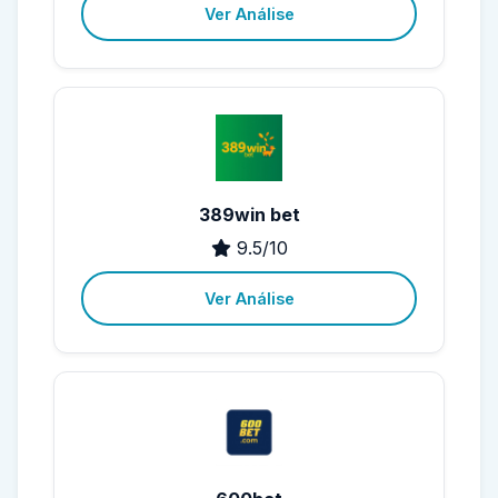
Ver Análise
389win bet
9.5/10
Ver Análise