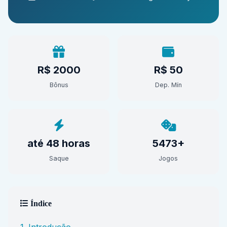
R$ 2000
R$ 50
Bônus
Dep. Mín
até 48 horas
5473+
Saque
Jogos
Índice