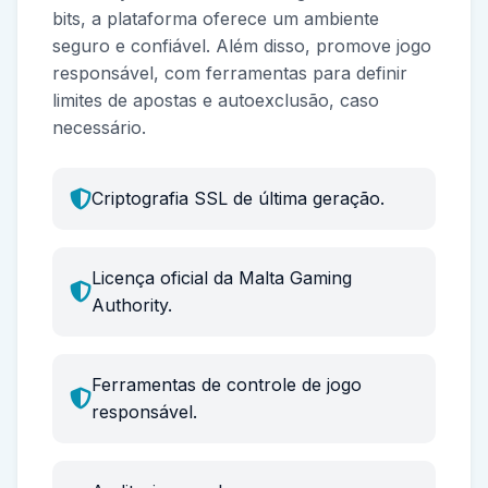
bits, a plataforma oferece um ambiente
seguro e confiável. Além disso, promove jogo
responsável, com ferramentas para definir
limites de apostas e autoexclusão, caso
necessário.
Criptografia SSL de última geração.
Licença oficial da Malta Gaming
Authority.
Ferramentas de controle de jogo
responsável.