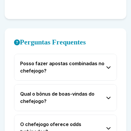
Perguntas Frequentes
Posso fazer apostas combinadas no
chefejogo?
Sim, o chefejogo permite apostas
combinadas. Combinar seleções de
Qual o bônus de boas-vindas do
diferentes eventos pode aumentar seus
chefejogo?
ganhos com odds mais altas.
O chefejogo oferece um bônus de boas-
vindas de até R$ 2000 no primeiro
O chefejogo oferece odds
depósito, com rollover de 10x.