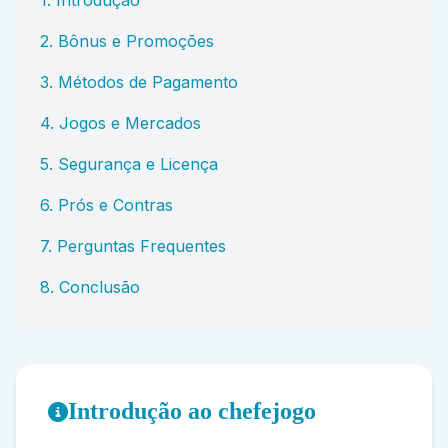
1. Introdução
2. Bônus e Promoções
3. Métodos de Pagamento
4. Jogos e Mercados
5. Segurança e Licença
6. Prós e Contras
7. Perguntas Frequentes
8. Conclusão
Introdução ao chefejogo