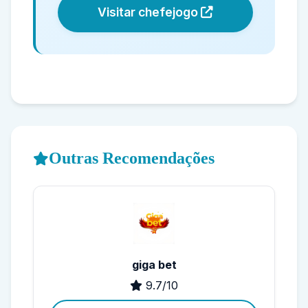
Visitar chefejogo
Outras Recomendações
giga bet
9.7/10