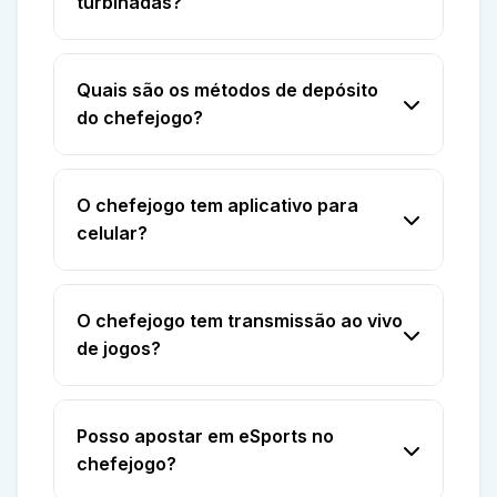
turbinadas?
Sim, o chefejogo disponibiliza odds
turbinadas diariamente em partidas
Quais são os métodos de depósito
esportivas selecionadas, maximizando
do chefejogo?
seus lucros.
No chefejogo, você pode depositar
usando Pix, Pay4Fun, transferência
O chefejogo tem aplicativo para
bancária e cartão de crédito, com
celular?
valores mínimos a partir de R$ 20.
Ainda não há um aplicativo dedicado do
chefejogo, mas a plataforma é otimizada
O chefejogo tem transmissão ao vivo
para funcionar perfeitamente em
de jogos?
navegadores móveis.
Sim, o chefejogo oferece transmissão
ao vivo de eventos esportivos
Posso apostar em eSports no
selecionados, tornando suas apostas
chefejogo?
ainda mais emocionantes.