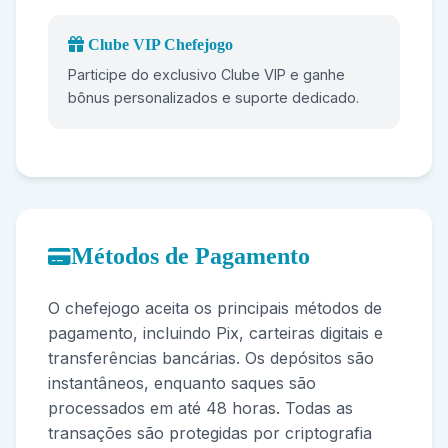
Clube VIP Chefejogo
Participe do exclusivo Clube VIP e ganhe
bônus personalizados e suporte dedicado.
Métodos de Pagamento
O chefejogo aceita os principais métodos de
pagamento, incluindo Pix, carteiras digitais e
transferências bancárias. Os depósitos são
instantâneos, enquanto saques são
processados em até 48 horas. Todas as
transações são protegidas por criptografia