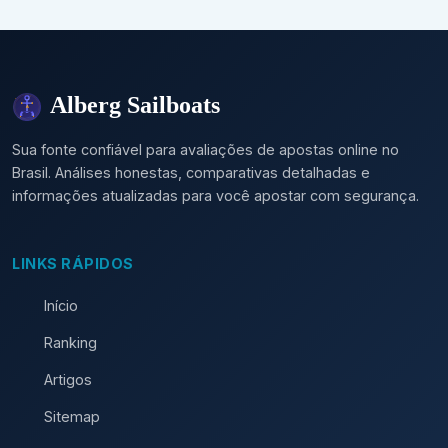
Alberg Sailboats
Sua fonte confiável para avaliações de apostas online no
Brasil. Análises honestas, comparativas detalhadas e
informações atualizadas para você apostar com segurança.
LINKS RÁPIDOS
Início
Ranking
Artigos
Sitemap