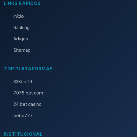
LINKS RÁPIDOS
Início
Ranking
Artigos
Sitemap
TOP PLATAFORMAS
333bet19
7075 bet com
24 bet casino
bebe777
INSTITUCIONAL