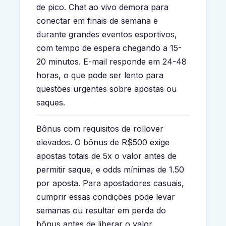
de pico. Chat ao vivo demora para
conectar em finais de semana e
durante grandes eventos esportivos,
com tempo de espera chegando a 15-
20 minutos. E-mail responde em 24-48
horas, o que pode ser lento para
questões urgentes sobre apostas ou
saques.
Bônus com requisitos de rollover
elevados. O bônus de R$500 exige
apostas totais de 5x o valor antes de
permitir saque, e odds mínimas de 1.50
por aposta. Para apostadores casuais,
cumprir essas condições pode levar
semanas ou resultar em perda do
bônus antes de liberar o valor.