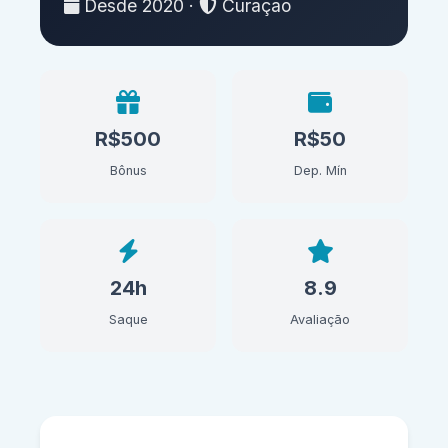
Desde 2020 ·
Curaçao
R$500
R$50
Bônus
Dep. Mín
24h
8.9
Saque
Avaliação