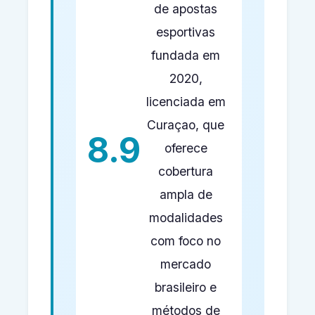
de apostas
esportivas
fundada em
2020,
licenciada em
Curaçao, que
8.9
oferece
cobertura
ampla de
modalidades
com foco no
mercado
brasileiro e
métodos de