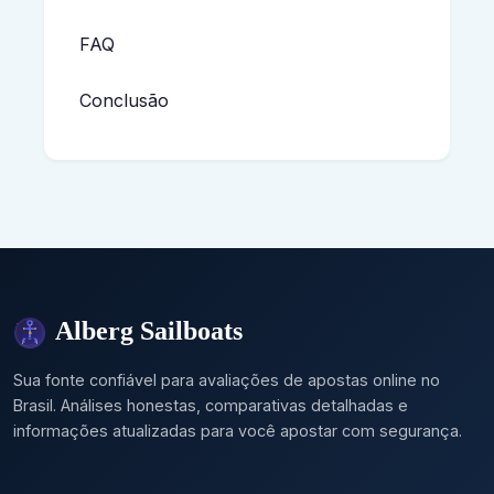
FAQ
Conclusão
Alberg Sailboats
Sua fonte confiável para avaliações de apostas online no
Brasil. Análises honestas, comparativas detalhadas e
informações atualizadas para você apostar com segurança.