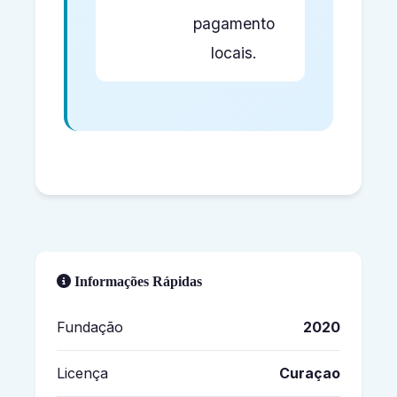
pagamento
locais.
Informações Rápidas
Fundação
2020
Licença
Curaçao