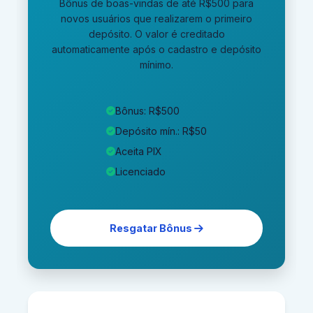
Bônus de boas-vindas de até R$500 para
novos usuários que realizarem o primeiro
depósito. O valor é creditado
automaticamente após o cadastro e depósito
mínimo.
Bônus: R$500
Depósito mín.: R$50
Aceita PIX
Licenciado
Resgatar Bônus