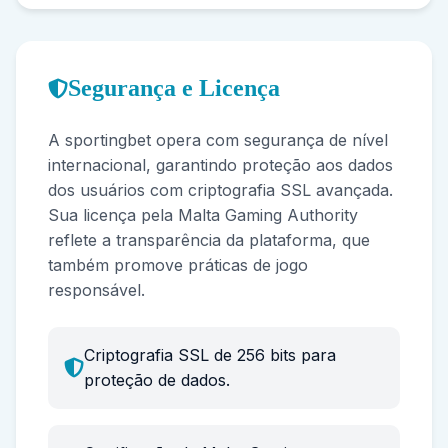
Segurança e Licença
A sportingbet opera com segurança de nível
internacional, garantindo proteção aos dados
dos usuários com criptografia SSL avançada.
Sua licença pela Malta Gaming Authority
reflete a transparência da plataforma, que
também promove práticas de jogo
responsável.
Criptografia SSL de 256 bits para
proteção de dados.