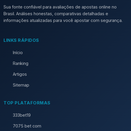
Sua fonte confiável para avaliações de apostas online no
Brasil. Análises honestas, comparativas detalhadas e
informações atualizadas para você apostar com segurança.
LINKS RÁPIDOS
Início
Ranking
Artigos
Sitemap
TOP PLATAFORMAS
333bet19
7075 bet com