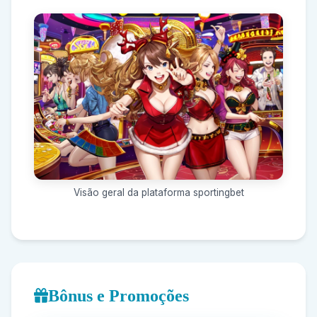
Visão geral da plataforma sportingbet
Bônus e Promoções