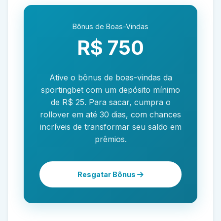
Bônus de Boas-Vindas
R$ 750
Ative o bônus de boas-vindas da
sportingbet com um depósito mínimo
de R$ 25. Para sacar, cumpra o
rollover em até 30 dias, com chances
incríveis de transformar seu saldo em
prêmios.
Resgatar Bônus