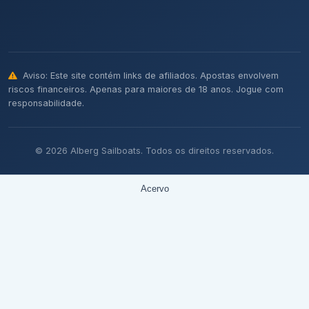
Aviso: Este site contém links de afiliados. Apostas envolvem
riscos financeiros. Apenas para maiores de 18 anos. Jogue com
responsabilidade.
© 2026 Alberg Sailboats. Todos os direitos reservados.
Acervo