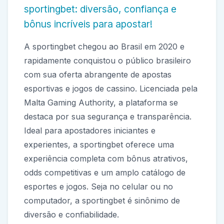
sportingbet: diversão, confiança e
bônus incríveis para apostar!
A sportingbet chegou ao Brasil em 2020 e
rapidamente conquistou o público brasileiro
com sua oferta abrangente de apostas
esportivas e jogos de cassino. Licenciada pela
Malta Gaming Authority, a plataforma se
destaca por sua segurança e transparência.
Ideal para apostadores iniciantes e
experientes, a sportingbet oferece uma
experiência completa com bônus atrativos,
odds competitivas e um amplo catálogo de
esportes e jogos. Seja no celular ou no
computador, a sportingbet é sinônimo de
diversão e confiabilidade.