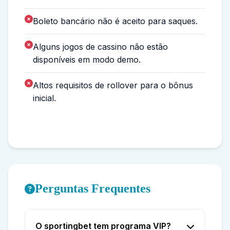
Boleto bancário não é aceito para saques.
Alguns jogos de cassino não estão
disponíveis em modo demo.
Altos requisitos de rollover para o bônus
inicial.
Perguntas Frequentes
O sportingbet tem programa VIP?