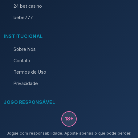
24 bet casino
bebe777
INSTITUCIONAL
Sobre Nós
Contato
Termos de Uso
Privacidade
JOGO RESPONSÁVEL
18+
Jogue com responsabilidade. Aposte apenas o que pode perder.