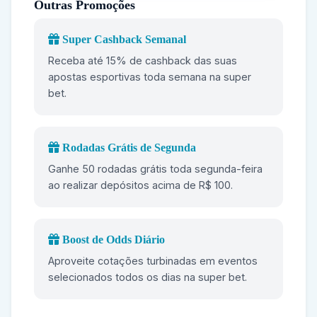
Outras Promoções
Super Cashback Semanal
Receba até 15% de cashback das suas
apostas esportivas toda semana na super
bet.
Rodadas Grátis de Segunda
Ganhe 50 rodadas grátis toda segunda-feira
ao realizar depósitos acima de R$ 100.
Boost de Odds Diário
Aproveite cotações turbinadas em eventos
selecionados todos os dias na super bet.