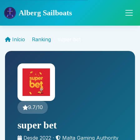
Alberg Sailboats
Início
Ranking
super bet
9.7/10
super bet
Desde 2022 ·
Malta Gaming Authority