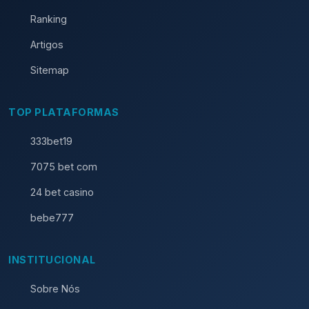
Ranking
Artigos
Sitemap
TOP PLATAFORMAS
333bet19
7075 bet com
24 bet casino
bebe777
INSTITUCIONAL
Sobre Nós