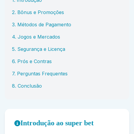
1. Introdução
2. Bônus e Promoções
3. Métodos de Pagamento
4. Jogos e Mercados
5. Segurança e Licença
6. Prós e Contras
7. Perguntas Frequentes
8. Conclusão
Introdução ao super bet