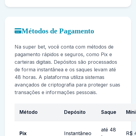
Métodos de Pagamento
Na super bet, você conta com métodos de
pagamento rápidos e seguros, como Pix e
carteiras digitais. Depósitos são processados
de forma instantânea e os saques levam até
48 horas. A plataforma utiliza sistemas
avançados de criptografia para proteger suas
transações e informações pessoais.
Método
Depósito
Saque
Mín
até 48
Pix
Instantâneo
R$ 