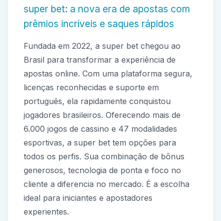
super bet: a nova era de apostas com
prêmios incríveis e saques rápidos
Fundada em 2022, a super bet chegou ao
Brasil para transformar a experiência de
apostas online. Com uma plataforma segura,
licenças reconhecidas e suporte em
português, ela rapidamente conquistou
jogadores brasileiros. Oferecendo mais de
6.000 jogos de cassino e 47 modalidades
esportivas, a super bet tem opções para
todos os perfis. Sua combinação de bônus
generosos, tecnologia de ponta e foco no
cliente a diferencia no mercado. É a escolha
ideal para iniciantes e apostadores
experientes.