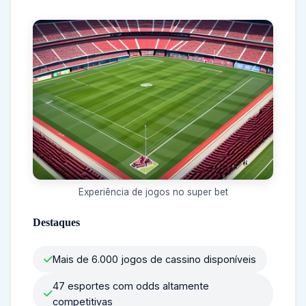
Experiência de jogos no super bet
Destaques
Mais de 6.000 jogos de cassino disponíveis
47 esportes com odds altamente
competitivas