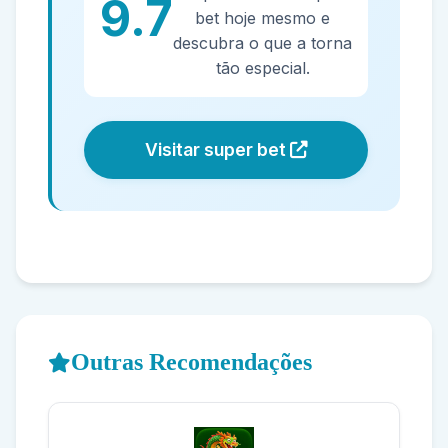
9.7
bet hoje mesmo e
descubra o que a torna
tão especial.
Visitar super bet
Outras Recomendações