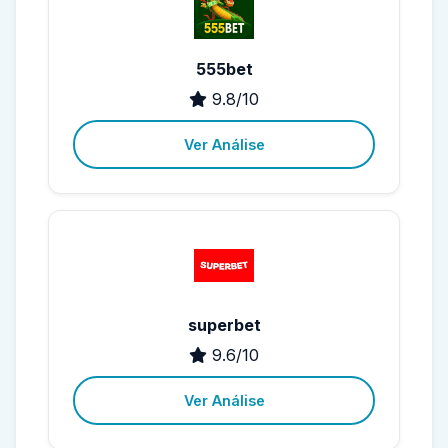
555bet
9.8/10
Ver Análise
superbet
9.6/10
Ver Análise