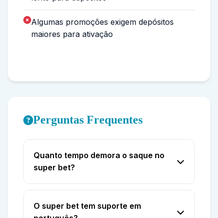
Algumas promoções exigem depósitos
maiores para ativação
Perguntas Frequentes
Quanto tempo demora o saque no
super bet?
Os saques no super bet são
processados em até 48 horas,
O super bet tem suporte em
dependendo do método escolhido. Pix e