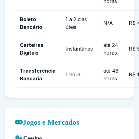
horas
Boleto
1 a 2 dias
N/A
R$ 
Bancário
úteis
Carteiras
até 24
Instantâneo
R$ 
Digitais
horas
Transferência
até 48
1 hora
R$ 
Bancária
horas
Jogos e Mercados
Cassino