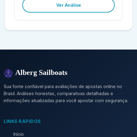
Ver Análise
Alberg Sailboats
Sua fonte confiável para avaliações de apostas online no
Brasil. Análises honestas, comparativas detalhadas e
informações atualizadas para você apostar com segurança.
LINKS RÁPIDOS
Início