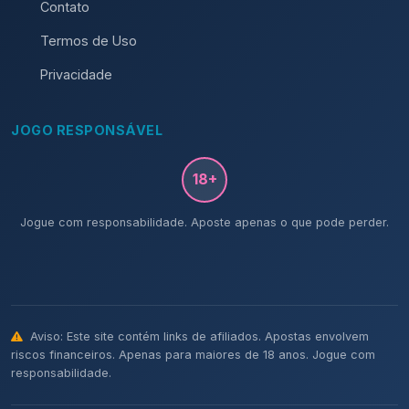
Contato
Termos de Uso
Privacidade
JOGO RESPONSÁVEL
18+
Jogue com responsabilidade. Aposte apenas o que pode perder.
Aviso: Este site contém links de afiliados. Apostas envolvem
riscos financeiros. Apenas para maiores de 18 anos. Jogue com
responsabilidade.