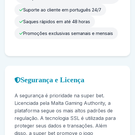
Suporte ao cliente em português 24/7
Saques rápidos em até 48 horas
Promoções exclusivas semanais e mensais
Segurança e Licença
A segurança é prioridade na super bet.
Licenciada pela Malta Gaming Authority, a
plataforma segue os mais altos padrões de
regulação. A tecnologia SSL é utilizada para
proteger seus dados e transações. Além
disso, a super bet promove o jogo