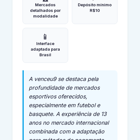
Mercados
Depósito mínimo
detalhados por
R$10
modalidade
📱
Interface
adaptada para
Brasil
A venceu9 se destaca pela
profundidade de mercados
esportivos oferecidos,
especialmente em futebol e
basquete. A experiência de 13
anos no mercado internacional
combinada com a adaptação