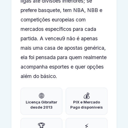
ligas até divisões inferiores; se
prefere basquete, tem NBA, NBB e
competições europeias com
mercados específicos para cada
partida. A venceu9 não é apenas
mais uma casa de apostas genérica,
ela foi pensada para quem realmente
acompanha esportes e quer opções
além do básico.
🌐
💰
Licença Gibraltar
PIX e Mercado
desde 2013
Pago disponíveis
🏆
⚡