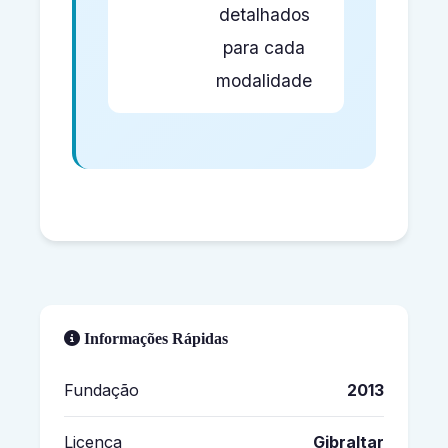
detalhados
para cada
modalidade
Informações Rápidas
Fundação
2013
Licença
Gibraltar