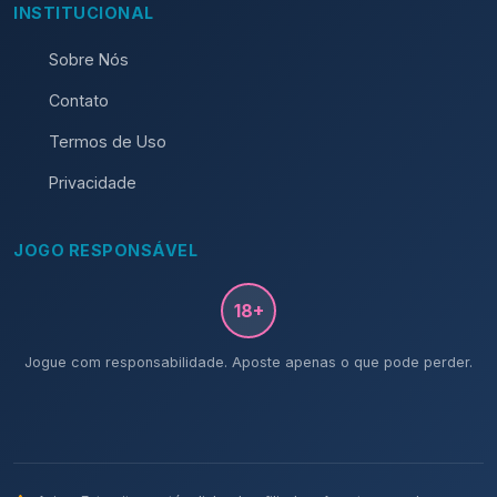
INSTITUCIONAL
Sobre Nós
Contato
Termos de Uso
Privacidade
JOGO RESPONSÁVEL
18+
Jogue com responsabilidade. Aposte apenas o que pode perder.