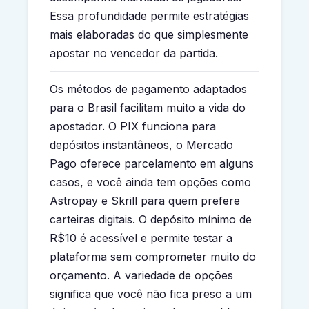
Essa profundidade permite estratégias
mais elaboradas do que simplesmente
apostar no vencedor da partida.
Os métodos de pagamento adaptados
para o Brasil facilitam muito a vida do
apostador. O PIX funciona para
depósitos instantâneos, o Mercado
Pago oferece parcelamento em alguns
casos, e você ainda tem opções como
Astropay e Skrill para quem prefere
carteiras digitais. O depósito mínimo de
R$10 é acessível e permite testar a
plataforma sem comprometer muito do
orçamento. A variedade de opções
significa que você não fica preso a um