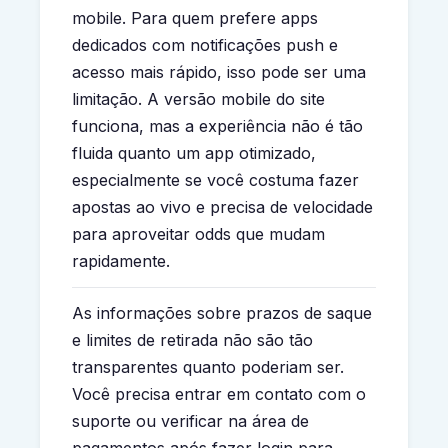
mobile. Para quem prefere apps
dedicados com notificações push e
acesso mais rápido, isso pode ser uma
limitação. A versão mobile do site
funciona, mas a experiência não é tão
fluida quanto um app otimizado,
especialmente se você costuma fazer
apostas ao vivo e precisa de velocidade
para aproveitar odds que mudam
rapidamente.
As informações sobre prazos de saque
e limites de retirada não são tão
transparentes quanto poderiam ser.
Você precisa entrar em contato com o
suporte ou verificar na área de