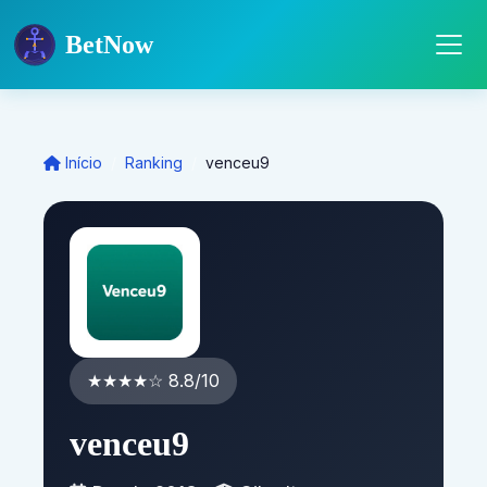
BetNow
Início
Ranking
venceu9
★★★★☆ 8.8/10
venceu9