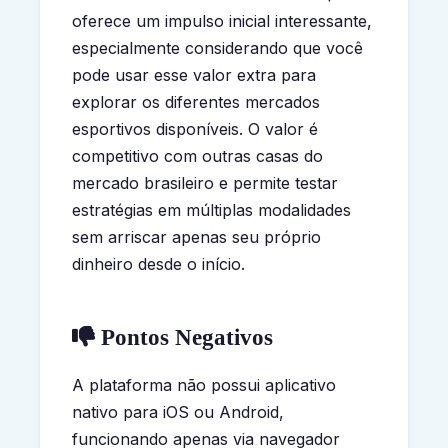
oferece um impulso inicial interessante,
especialmente considerando que você
pode usar esse valor extra para
explorar os diferentes mercados
esportivos disponíveis. O valor é
competitivo com outras casas do
mercado brasileiro e permite testar
estratégias em múltiplas modalidades
sem arriscar apenas seu próprio
dinheiro desde o início.
Pontos Negativos
A plataforma não possui aplicativo
nativo para iOS ou Android,
funcionando apenas via navegador