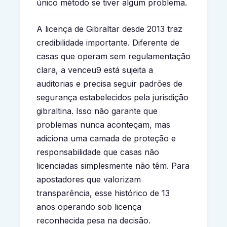
único método se tiver algum problema.
A licença de Gibraltar desde 2013 traz
credibilidade importante. Diferente de
casas que operam sem regulamentação
clara, a venceu9 está sujeita a
auditorias e precisa seguir padrões de
segurança estabelecidos pela jurisdição
gibraltina. Isso não garante que
problemas nunca aconteçam, mas
adiciona uma camada de proteção e
responsabilidade que casas não
licenciadas simplesmente não têm. Para
apostadores que valorizam
transparência, esse histórico de 13
anos operando sob licença
reconhecida pesa na decisão.