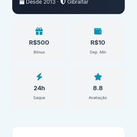
Desde 2013 ·
Gibraltar
R$500
R$10
Bônus
Dep. Mín
24h
8.8
Saque
Avaliação