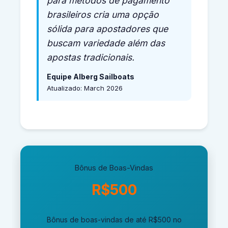
para métodos de pagamento
brasileiros cria uma opção
sólida para apostadores que
buscam variedade além das
apostas tradicionais.
Equipe Alberg Sailboats
Atualizado: March 2026
Bônus de Boas-Vindas
R$500
Bônus de boas-vindas de até R$500 no