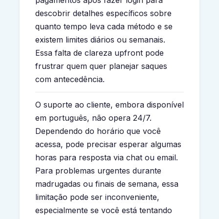
pagamentos após fazer login para
descobrir detalhes específicos sobre
quanto tempo leva cada método e se
existem limites diários ou semanais.
Essa falta de clareza upfront pode
frustrar quem quer planejar saques
com antecedência.
O suporte ao cliente, embora disponível
em português, não opera 24/7.
Dependendo do horário que você
acessa, pode precisar esperar algumas
horas para resposta via chat ou email.
Para problemas urgentes durante
madrugadas ou finais de semana, essa
limitação pode ser inconveniente,
especialmente se você está tentando