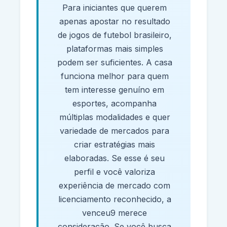
Para iniciantes que querem
apenas apostar no resultado
de jogos de futebol brasileiro,
plataformas mais simples
podem ser suficientes. A casa
funciona melhor para quem
tem interesse genuíno em
esportes, acompanha
múltiplas modalidades e quer
variedade de mercados para
criar estratégias mais
elaboradas. Se esse é seu
perfil e você valoriza
experiência de mercado com
licenciamento reconhecido, a
venceu9 merece
consideração. Se você busca