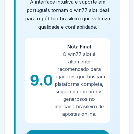
A interface intuitiva e suporte em
português tornam o win77 slot ideal
para o público brasileiro que valoriza
qualidade e confiabilidade.
Nota Final
O win77 slot é
altamente
recomendado para
9.0
jogadores que buscam
plataforma completa,
segura e com bônus
generosos no
mercado brasileiro de
apostas online.