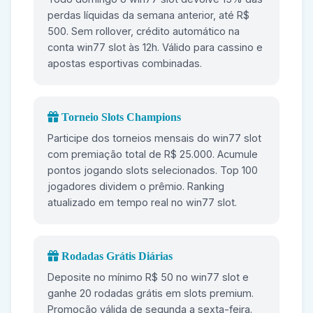
perdas líquidas da semana anterior, até R$
500. Sem rollover, crédito automático na
conta win77 slot às 12h. Válido para cassino e
apostas esportivas combinadas.
Torneio Slots Champions
Participe dos torneios mensais do win77 slot
com premiação total de R$ 25.000. Acumule
pontos jogando slots selecionados. Top 100
jogadores dividem o prêmio. Ranking
atualizado em tempo real no win77 slot.
Rodadas Grátis Diárias
Deposite no mínimo R$ 50 no win77 slot e
ganhe 20 rodadas grátis em slots premium.
Promoção válida de segunda a sexta-feira.