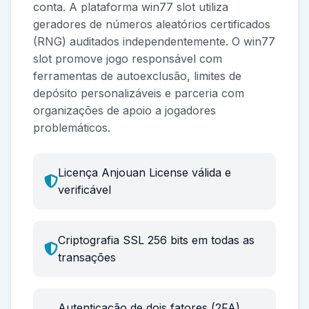
conta. A plataforma win77 slot utiliza
geradores de números aleatórios certificados
(RNG) auditados independentemente. O win77
slot promove jogo responsável com
ferramentas de autoexclusão, limites de
depósito personalizáveis e parceria com
organizações de apoio a jogadores
problemáticos.
Licença Anjouan License válida e
verificável
Criptografia SSL 256 bits em todas as
transações
Autenticação de dois fatores (2FA)