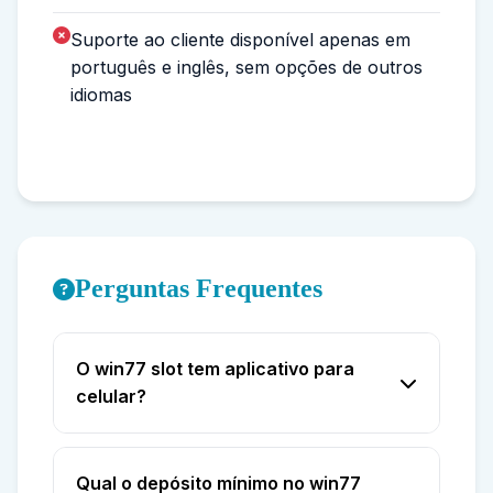
Suporte ao cliente disponível apenas em
português e inglês, sem opções de outros
idiomas
Perguntas Frequentes
O win77 slot tem aplicativo para
celular?
Sim, o win77 slot oferece aplicativo
nativo para Android disponível para
Qual o depósito mínimo no win77