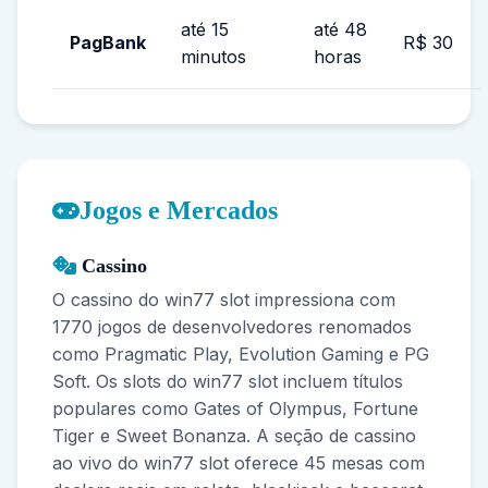
até 15
até 48
PagBank
R$ 30
minutos
horas
Jogos e Mercados
Cassino
O cassino do win77 slot impressiona com
1770 jogos de desenvolvedores renomados
como Pragmatic Play, Evolution Gaming e PG
Soft. Os slots do win77 slot incluem títulos
populares como Gates of Olympus, Fortune
Tiger e Sweet Bonanza. A seção de cassino
ao vivo do win77 slot oferece 45 mesas com