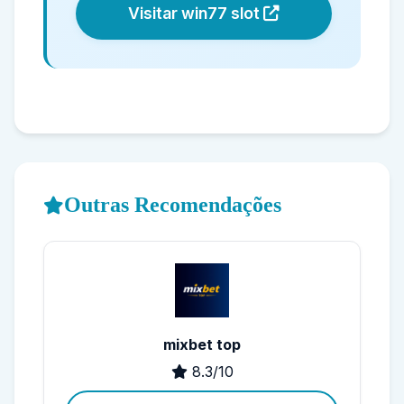
Visitar win77 slot
Outras Recomendações
mixbet top
8.3/10