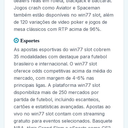
dealers reais em roleta, blackjack e baccarat.
Jogos crash como Aviator e Spaceman
também estão disponíveis no win77 slot, além
de 120 variações de video poker e jogos de
mesa clássicos com RTP acima de 96%.
Esportes
As apostas esportivas do win77 slot cobrem
35 modalidades com destaque para futebol
brasileiro e internacional. O win77 slot
oferece odds competitivas acima da média do
mercado, com margem de 4-6% nas
principais ligas. A plataforma win77 slot
disponibiliza mais de 250 mercados por
partida de futebol, incluindo escanteios,
cartões e estatísticas avançadas. Apostas ao
vivo no win77 slot contam com streaming
gratuito para eventos selecionados. Basquete