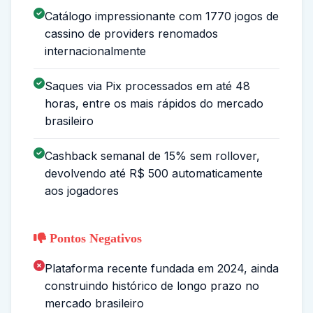
Catálogo impressionante com 1770 jogos de
cassino de providers renomados
internacionalmente
Saques via Pix processados em até 48
horas, entre os mais rápidos do mercado
brasileiro
Cashback semanal de 15% sem rollover,
devolvendo até R$ 500 automaticamente
aos jogadores
Pontos Negativos
Plataforma recente fundada em 2024, ainda
construindo histórico de longo prazo no
mercado brasileiro