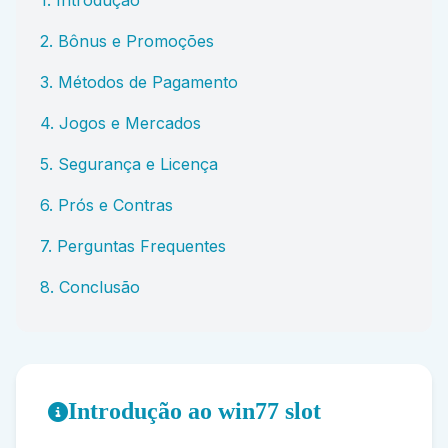
1. Introdução
2. Bônus e Promoções
3. Métodos de Pagamento
4. Jogos e Mercados
5. Segurança e Licença
6. Prós e Contras
7. Perguntas Frequentes
8. Conclusão
Introdução ao win77 slot