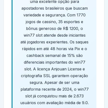
uma excelente opção para
momentum e cash out parcial ou total
apostadores brasileiros que buscam
durante eventos ao vivo, permitindo
controle total sobre suas apostas.
variedade e segurança. Com 1770
jogos de cassino, 35 esportes e
bônus generoso de R$ 1200, o
win77 slot atende desde iniciantes
até jogadores experientes. Os saques
rápidos em até 48 horas via Pix e o
cashback semanal de 15% são
diferenciais importantes do win77
slot. A licença Anjouan License e
criptografia SSL garantem operação
segura. Apesar de ser uma
plataforma recente de 2024, o win77
slot já conquistou mais de 2.673
usuários com avaliação média de 9.0.