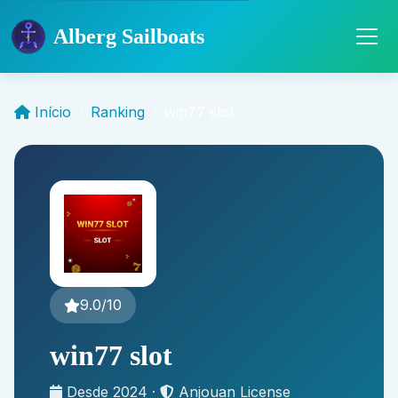
Alberg Sailboats
Início
Ranking
win77 slot
9.0/10
win77 slot
Desde 2024 ·
Anjouan License