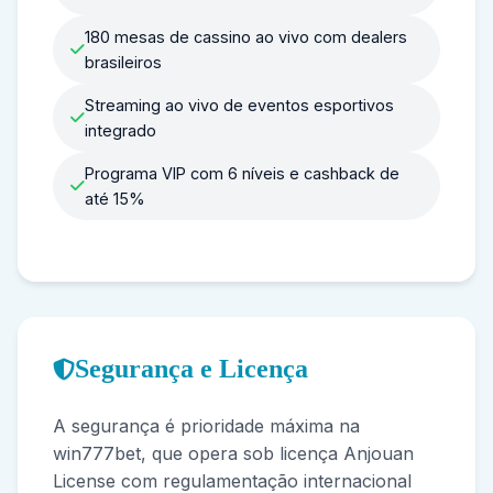
180 mesas de cassino ao vivo com dealers
brasileiros
Streaming ao vivo de eventos esportivos
integrado
Programa VIP com 6 níveis e cashback de
até 15%
Segurança e Licença
A segurança é prioridade máxima na
win777bet, que opera sob licença Anjouan
License com regulamentação internacional