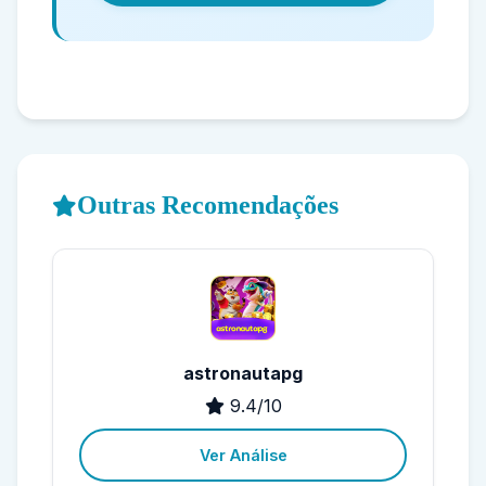
Outras Recomendações
astronautapg
9.4/10
Ver Análise