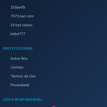
333bet19
7075 bet com
24 bet casino
bebe777
INSTITUCIONAL
Sobre Nós
Contato
Termos de Uso
Privacidade
JOGO RESPONSÁVEL