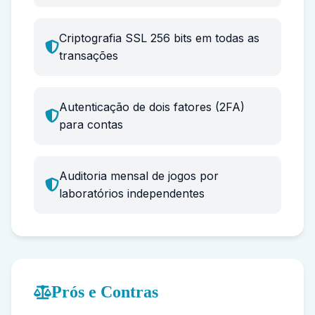
Criptografia SSL 256 bits em todas as
transações
Autenticação de dois fatores (2FA)
para contas
Auditoria mensal de jogos por
laboratórios independentes
Prós e Contras