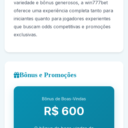
variedade e bônus generosos, a win777bet
oferece uma experiência completa tanto para
iniciantes quanto para jogadores experientes
que buscam odds competitivas e promoções
exclusivas.
Bônus e Promoções
Bônus de Boas-Vindas
R$ 600