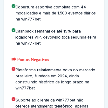
Cobertura esportiva completa com 44
modalidades e mais de 1.500 eventos diários
na win777bet
Cashback semanal de até 15% para
jogadores VIP, devolvido toda segunda-feira
na win777bet
Pontos Negativos
Plataforma relativamente nova no mercado
brasileiro, fundada em 2024, ainda
construindo histórico de longo prazo na
win777bet
Suporte ao cliente da win777bet não
oferece atendimento telefônico, apenas