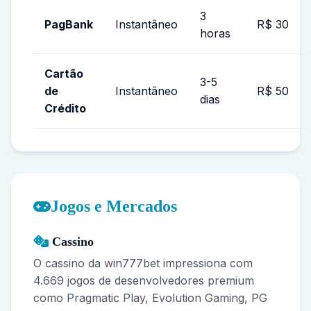
3
PagBank
Instantâneo
R$ 30
horas
Cartão
3-5
de
Instantâneo
R$ 50
dias
Crédito
Jogos e Mercados
Cassino
O cassino da win777bet impressiona com
4.669 jogos de desenvolvedores premium
como Pragmatic Play, Evolution Gaming, PG