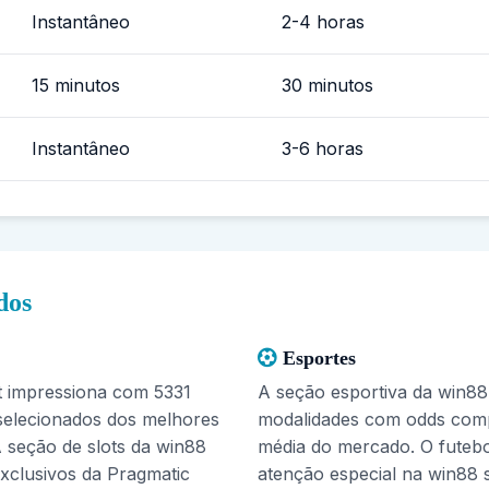
Instantâneo
2-4 horas
15 minutos
30 minutos
Instantâneo
3-6 horas
dos
Esportes
t impressiona com 5331
A seção esportiva da win88
selecionados dos melhores
modalidades com odds comp
 seção de slots da win88
média do mercado. O futebol
exclusivos da Pragmatic
atenção especial na win88 