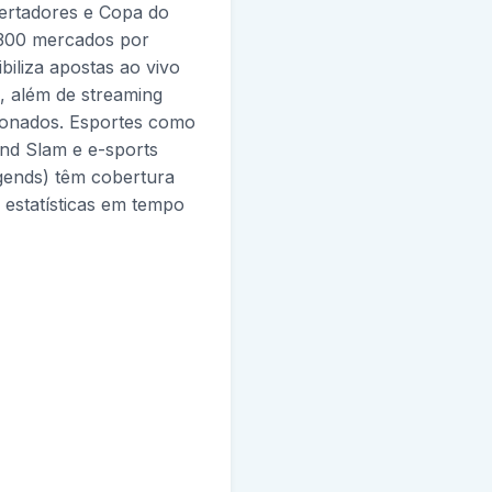
bertadores e Copa do
 300 mercados por
ibiliza apostas ao vivo
l, além de streaming
cionados. Esportes como
nd Slam e e-sports
gends) têm cobertura
estatísticas em tempo