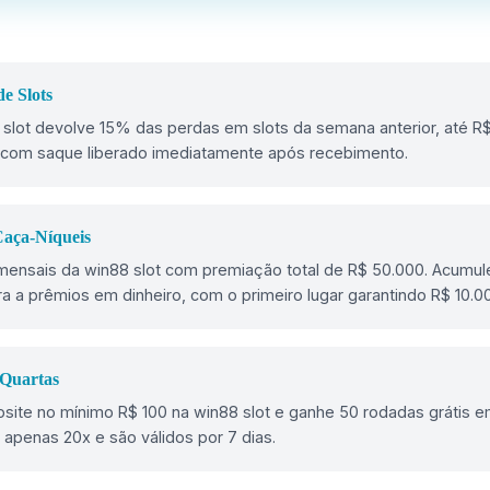
e Slots
lot devolve 15% das perdas em slots da semana anterior, até R$
a com saque liberado imediatamente após recebimento.
Caça-Níqueis
 mensais da win88 slot com premiação total de R$ 50.000. Acumul
a a prêmios em dinheiro, com o primeiro lugar garantindo R$ 10.0
 Quartas
osite no mínimo R$ 100 na win88 slot e ganhe 50 rodadas grátis e
 apenas 20x e são válidos por 7 dias.