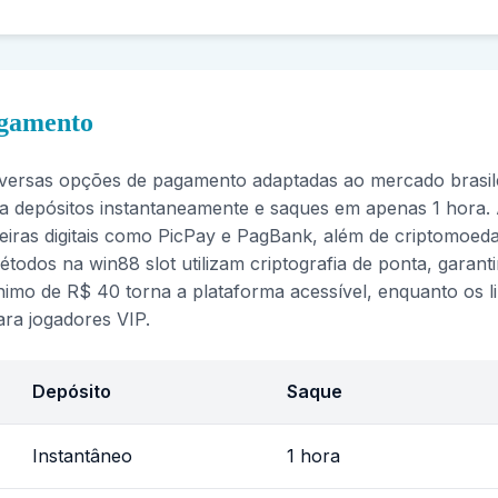
agamento
diversas opções de pagamento adaptadas ao mercado brasil
a depósitos instantaneamente e saques em apenas 1 hora.
teiras digitais como PicPay e PagBank, além de criptomoe
todos na win88 slot utilizam criptografia de ponta, garan
nimo de R$ 40 torna a plataforma acessível, enquanto os li
ra jogadores VIP.
Depósito
Saque
Instantâneo
1 hora