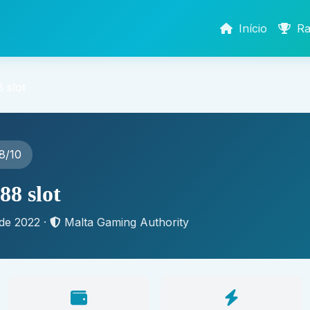
Início
Ra
 slot
8/10
88 slot
e 2022 ·
Malta Gaming Authority