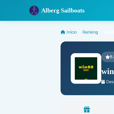
Alberg Sailboats
Início
Ranking
win88
8.
win
Desd