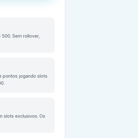
 500. Sem rollover,
e pontos jogando slots
00.
m slots exclusivos. Os