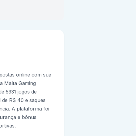
apostas online com sua
ada Malta Gaming
de 5331 jogos de
l de R$ 40 e saques
cia. A plataforma foi
gurança e bônus
rtivas.