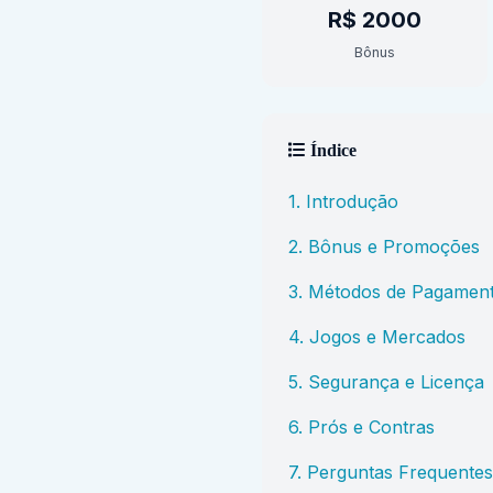
R$ 2000
Bônus
Índice
1. Introdução
2. Bônus e Promoções
3. Métodos de Pagamen
4. Jogos e Mercados
5. Segurança e Licença
6. Prós e Contras
7. Perguntas Frequentes