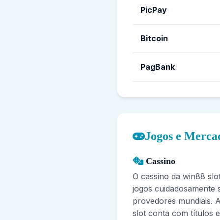
PicPay
Bitcoin
PagBank
Jogos e Merca
Cassino
O cassino da win88 slo
jogos cuidadosamente 
provedores mundiais. A
slot conta com títulos 