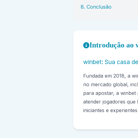
8. Conclusão
Introdução ao 
winbet: Sua casa de
Fundada em 2018, a win
no mercado global, inc
para apostar, a winbet
atender jogadores que 
iniciantes e experient