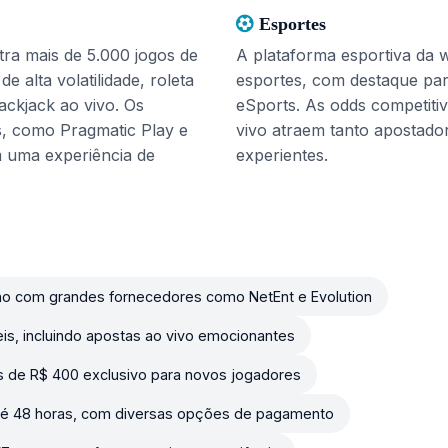
Esportes
ra mais de 5.000 jogos de
A plataforma esportiva da 
de alta volatilidade, roleta
esportes, com destaque par
ackjack ao vivo. Os
eSports. As odds competiti
s, como Pragmatic Play e
vivo atraem tanto apostador
 uma experiência de
experientes.
no com grandes fornecedores como NetEnt e Evolution
is, incluindo apostas ao vivo emocionantes
 de R$ 400 exclusivo para novos jogadores
té 48 horas, com diversas opções de pagamento