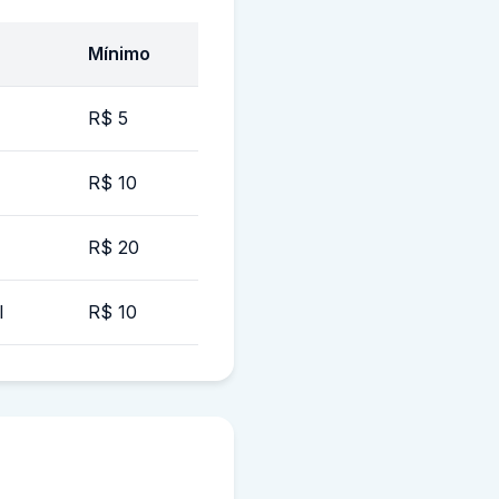
Mínimo
R$ 5
R$ 10
R$ 20
l
R$ 10