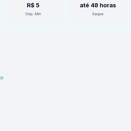
R$ 5
até 48 horas
Dep. Mín
Saque
to