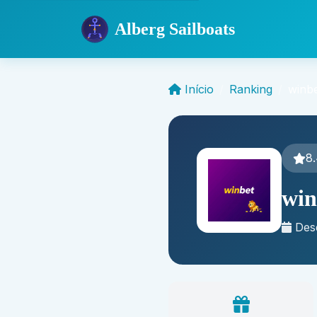
Alberg Sailboats
Início
Ranking
winb
8.
win
Desd