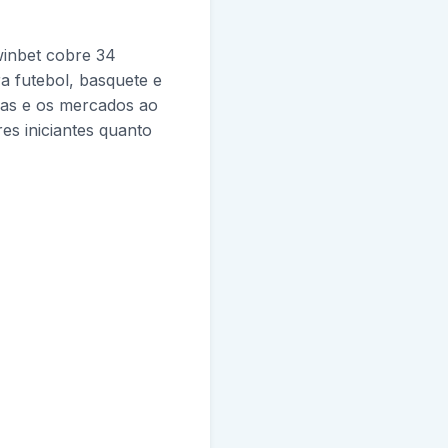
winbet cobre 34
a futebol, basquete e
vas e os mercados ao
es iniciantes quanto