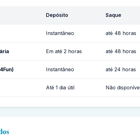
Depósito
Saque
Instantâneo
até 48 horas
ária
Em até 2 horas
até 48 horas
y4Fun)
Instantâneo
até 24 horas
Até 1 dia útil
Não disponíve
dos