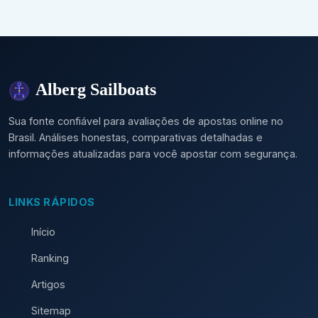
Alberg Sailboats
Sua fonte confiável para avaliações de apostas online no
Brasil. Análises honestas, comparativas detalhadas e
informações atualizadas para você apostar com segurança.
LINKS RÁPIDOS
Início
Ranking
Artigos
Sitemap