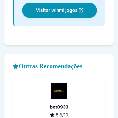
Visitar winmi jogos
Outras Recomendações
bet0933
8.8/10