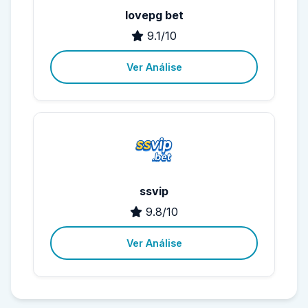
lovepg bet
9.1/10
Ver Análise
ssvip
9.8/10
Ver Análise