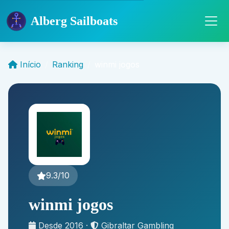
Alberg Sailboats
Início
Ranking
winmi jogos
9.3/10
winmi jogos
Desde 2016 ·
Gibraltar Gambling