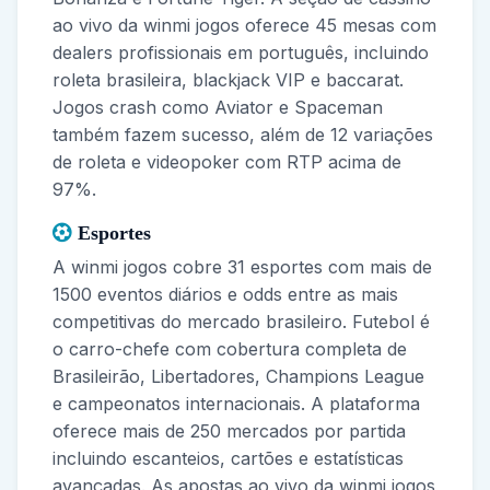
ao vivo da winmi jogos oferece 45 mesas com
dealers profissionais em português, incluindo
roleta brasileira, blackjack VIP e baccarat.
Jogos crash como Aviator e Spaceman
também fazem sucesso, além de 12 variações
de roleta e videopoker com RTP acima de
97%.
Esportes
A winmi jogos cobre 31 esportes com mais de
1500 eventos diários e odds entre as mais
competitivas do mercado brasileiro. Futebol é
o carro-chefe com cobertura completa de
Brasileirão, Libertadores, Champions League
e campeonatos internacionais. A plataforma
oferece mais de 250 mercados por partida
incluindo escanteios, cartões e estatísticas
avançadas. As apostas ao vivo da winmi jogos