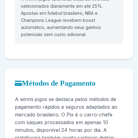
selecionados diariamente em até 25%.
Apostas em futebol brasileiro, NBA e
Champions League recebem boost
automático, aumentando seus ganhos
potenciais sem custo adicional.
Métodos de Pagamento
A winmi jogos se destaca pelos métodos de
pagamento rápidos e seguros adaptados ao
mercado brasileiro. O Pix é o carro-chefe
com saques processados em apenas 10
minutos, disponível 24 horas por dia. A
plataforma também aceita carteiras digitais