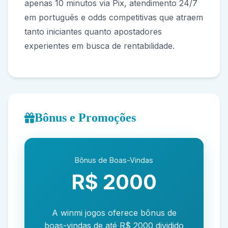
apenas 10 minutos via Pix, atendimento 24/7
em português e odds competitivas que atraem
tanto iniciantes quanto apostadores
experientes em busca de rentabilidade.
Bônus e Promoções
Bônus de Boas-Vindas
R$ 2000
A winmi jogos oferece bônus de
boas-vindas de até R$ 2000 dividido