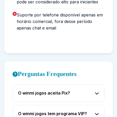
pode ser considerado alto para iniciantes
Suporte por telefone disponível apenas em
horário comercial, fora desse período
apenas chat e email
Perguntas Frequentes
O winmi jogos aceita Pix?
Sim, o Pix é o método de pagamento
principal da winmi jogos. Os depósitos
O winmi jogos tem programa VIP?