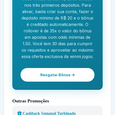
nos três primeiros depósitos. Para
ativar, basta criar sua conta, fazer o
depósito mínimo de R$ 20 e o bônus
é creditado automaticamente. O
rollover é de 35x o valor do bônus
em apostas com odds mínimas de
1.50. Você tem 30 dias para cumprir
os requisitos e aproveitar ao máximo
essa oferta exclusiva da winmi jogos.
Resgatar Bônus
Outras Promoções
Cashback Semanal Turbinado