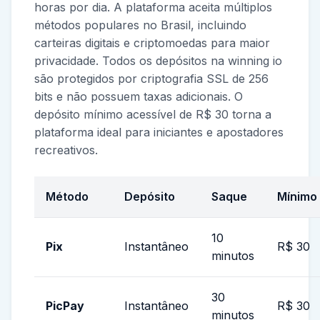
horas por dia. A plataforma aceita múltiplos
métodos populares no Brasil, incluindo
carteiras digitais e criptomoedas para maior
privacidade. Todos os depósitos na winning io
são protegidos por criptografia SSL de 256
bits e não possuem taxas adicionais. O
depósito mínimo acessível de R$ 30 torna a
plataforma ideal para iniciantes e apostadores
recreativos.
Método
Depósito
Saque
Mínimo
10
Pix
Instantâneo
R$ 30
minutos
30
PicPay
Instantâneo
R$ 30
minutos