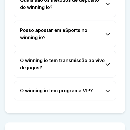
Quais são os métodos de depósito
funcionando 24 horas por dia, incluindo
do winning io?
finais de semana e feriados. Para outros
A winning io aceita Pix (instantâneo),
métodos como PicPay, o prazo é de até
PicPay (instantâneo), Bitcoin (15
30 minutos, enquanto criptomoedas
Posso apostar em eSports no
minutos) e Ethereum (10 minutos) como
levam entre 45 minutos e 1 hora. É
winning io?
principais métodos de depósito. Todos
importante que sua conta esteja
Sim, a winning io oferece cobertura
os depósitos têm valor mínimo de R$
verificada para garantir o
completa de eSports com as principais
30, exceto criptomoedas que exigem R$
O winning io tem transmissão ao vivo
processamento rápido. A winning io não
competições de CS:GO, League of
100. A plataforma não cobra taxas em
de jogos?
cobra taxas em saques acima de R$
Legends, Dota 2, Valorant e Free Fire. A
nenhum método de pagamento e os
100.
Sim, a winning io oferece streaming
plataforma disponibiliza mais de 150
valores são creditados automaticamente
gratuito de eventos esportivos
mercados por partida importante,
O winning io tem programa VIP?
na conta. O Pix é o método mais
selecionados diretamente na plataforma,
incluindo apostas ao vivo com odds
popular entre jogadores brasileiros pela
Sim, o programa VIP da winning io
sem necessidade de aplicativos
atualizadas em tempo real. Os torneios
praticidade.
possui 6 níveis exclusivos (Bronze,
externos. A transmissão ao vivo está
internacionais como The International e
Prata, Ouro, Platina, Diamante e Black)
disponível para partidas de futebol das
Worlds têm transmissão gratuita
com benefícios progressivos. Os
principais ligas europeias, tênis de Grand
integrada. A winning io também oferece