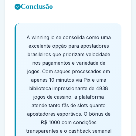
Conclusão
membros recebem cashback semanal
Slam e eSports internacionais. Para
odds especiais turbinadas em finais de
aumentado de até 15%, gerente de
acessar, basta ter saldo positivo na
campeonatos.
conta dedicado, bônus personalizados e
conta ou ter realizado uma aposta nas
limites de saque elevados. A progressão
últimas 24 horas. A qualidade do
A winning io se consolida como uma
acontece automaticamente conforme
streaming é HD com sincronização
excelente opção para apostadores
você aposta na plataforma, acumulando
perfeita das odds.
brasileiros que priorizam velocidade
pontos de fidelidade. O nível Black
oferece convites para eventos
nos pagamentos e variedade de
exclusivos e saques prioritários em até 5
jogos. Com saques processados em
minutos.
apenas 10 minutos via Pix e uma
biblioteca impressionante de 4838
jogos de cassino, a plataforma
atende tanto fãs de slots quanto
apostadores esportivos. O bônus de
R$ 1000 com condições
transparentes e o cashback semanal