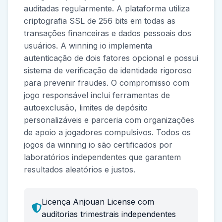
auditadas regularmente. A plataforma utiliza
criptografia SSL de 256 bits em todas as
transações financeiras e dados pessoais dos
usuários. A winning io implementa
autenticação de dois fatores opcional e possui
sistema de verificação de identidade rigoroso
para prevenir fraudes. O compromisso com
jogo responsável inclui ferramentas de
autoexclusão, limites de depósito
personalizáveis e parceria com organizações
de apoio a jogadores compulsivos. Todos os
jogos da winning io são certificados por
laboratórios independentes que garantem
resultados aleatórios e justos.
Licença Anjouan License com
auditorias trimestrais independentes