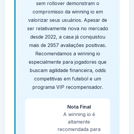
sem rollover demonstram o
compromisso da winning io em
valorizar seus usuários. Apesar de
ser relativamente nova no mercado
desde 2022, a casa já conquistou
mais de 2957 avaliações positivas.
Recomendamos a winning io
especialmente para jogadores que
buscam agilidade financeira, odds
competitivas em futebol e um
programa VIP recompensador.
Nota Final
A winning io é
altamente
recomendada para