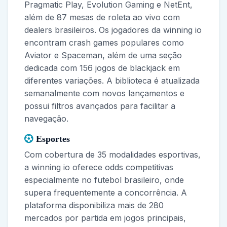
Pragmatic Play, Evolution Gaming e NetEnt,
além de 87 mesas de roleta ao vivo com
dealers brasileiros. Os jogadores da winning io
encontram crash games populares como
Aviator e Spaceman, além de uma seção
dedicada com 156 jogos de blackjack em
diferentes variações. A biblioteca é atualizada
semanalmente com novos lançamentos e
possui filtros avançados para facilitar a
navegação.
Esportes
Com cobertura de 35 modalidades esportivas,
a winning io oferece odds competitivas
especialmente no futebol brasileiro, onde
supera frequentemente a concorrência. A
plataforma disponibiliza mais de 280
mercados por partida em jogos principais,