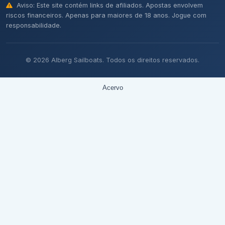
Aviso: Este site contém links de afiliados. Apostas envolvem
riscos financeiros. Apenas para maiores de 18 anos. Jogue com
responsabilidade.
© 2026 Alberg Sailboats. Todos os direitos reservados.
Acervo