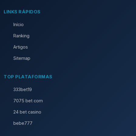
LINKS RÁPIDOS
Início
Ranking
Artigos
Sitemap
TOP PLATAFORMAS
333bet19
7075 bet com
24 bet casino
bebe777