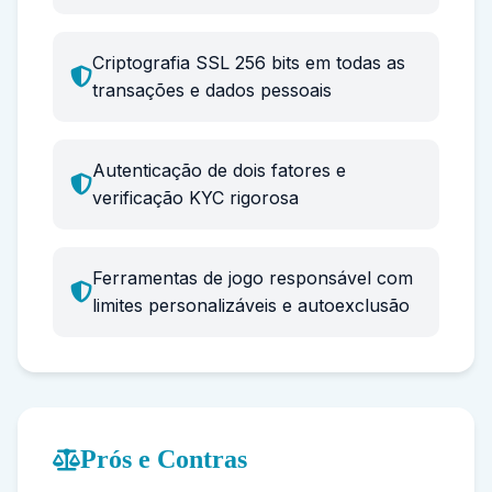
Criptografia SSL 256 bits em todas as
transações e dados pessoais
Autenticação de dois fatores e
verificação KYC rigorosa
Ferramentas de jogo responsável com
limites personalizáveis e autoexclusão
Prós e Contras