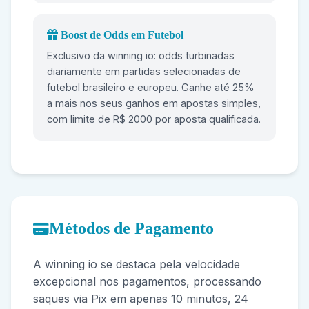
Boost de Odds em Futebol
Exclusivo da winning io: odds turbinadas
diariamente em partidas selecionadas de
futebol brasileiro e europeu. Ganhe até 25%
a mais nos seus ganhos em apostas simples,
com limite de R$ 2000 por aposta qualificada.
Métodos de Pagamento
A winning io se destaca pela velocidade
excepcional nos pagamentos, processando
saques via Pix em apenas 10 minutos, 24