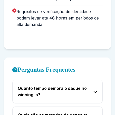
Requisitos de verificação de identidade
podem levar até 48 horas em períodos de
alta demanda
Perguntas Frequentes
Quanto tempo demora o saque no
winning io?
Os saques via Pix na winning io são
processados em apenas 10 minutos,