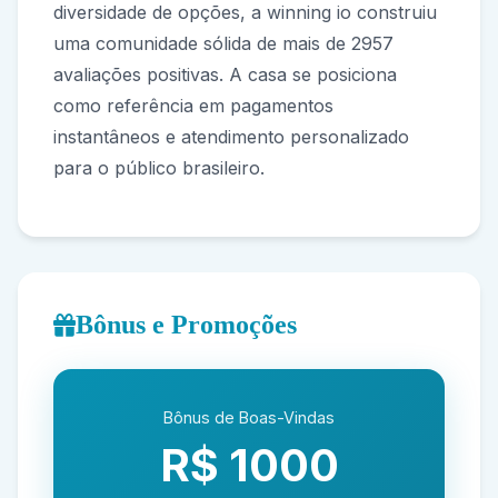
diversidade de opções, a winning io construiu
uma comunidade sólida de mais de 2957
avaliações positivas. A casa se posiciona
como referência em pagamentos
instantâneos e atendimento personalizado
para o público brasileiro.
Bônus e Promoções
Bônus de Boas-Vindas
R$ 1000