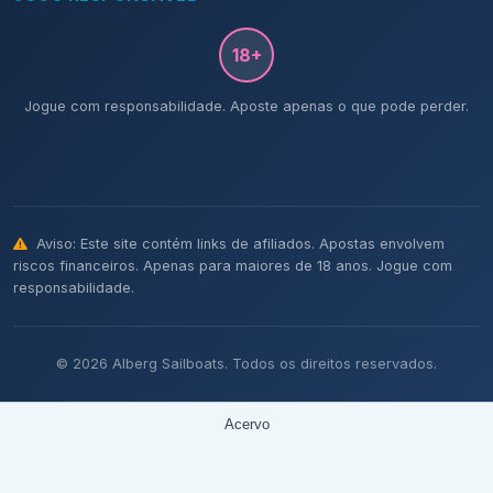
18+
Jogue com responsabilidade. Aposte apenas o que pode perder.
Aviso: Este site contém links de afiliados. Apostas envolvem
riscos financeiros. Apenas para maiores de 18 anos. Jogue com
responsabilidade.
© 2026 Alberg Sailboats. Todos os direitos reservados.
Acervo