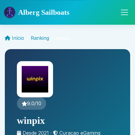
Alberg Sailboats
Início
Ranking
winpix
9.0/10
winpix
Desde 2021 ·
Curacao eGaming