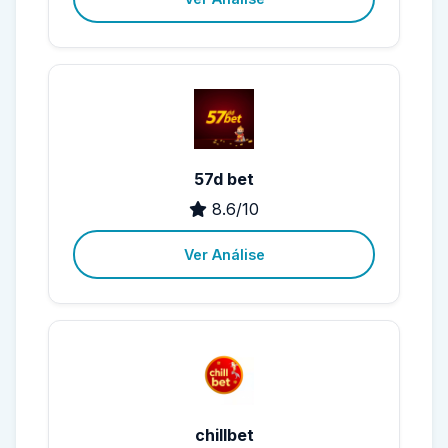
57d bet
8.6/10
Ver Análise
chillbet