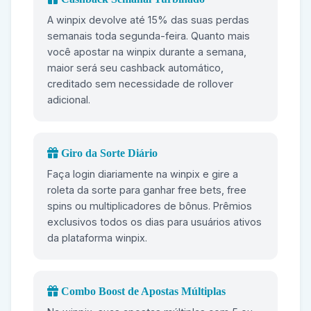
A winpix devolve até 15% das suas perdas
semanais toda segunda-feira. Quanto mais
você apostar na winpix durante a semana,
maior será seu cashback automático,
creditado sem necessidade de rollover
adicional.
Giro da Sorte Diário
Faça login diariamente na winpix e gire a
roleta da sorte para ganhar free bets, free
spins ou multiplicadores de bônus. Prêmios
exclusivos todos os dias para usuários ativos
da plataforma winpix.
Combo Boost de Apostas Múltiplas