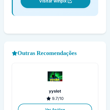
Visitar winpix
Outras Recomendações
yyslot
9.7/10
Ver Análise