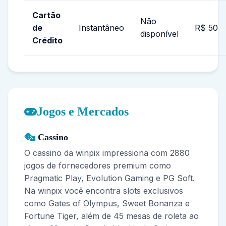
Cartão
Não
de
Instantâneo
R$ 50
disponível
Crédito
Jogos e Mercados
Cassino
O cassino da winpix impressiona com 2880
jogos de fornecedores premium como
Pragmatic Play, Evolution Gaming e PG Soft.
Na winpix você encontra slots exclusivos
como Gates of Olympus, Sweet Bonanza e
Fortune Tiger, além de 45 mesas de roleta ao