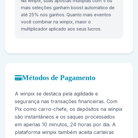
Na winpix, suas apostas múltiplas com 5 ou
mais seleções ganham boost automático de
até 25% nos ganhos. Quanto mais eventos
você combinar na winpix, maior o
multiplicador aplicado aos seus lucros.
Métodos de Pagamento
A winpix se destaca pela agilidade e
segurança nas transações financeiras. Com
Pix como carro-chefe, os depósitos na winpix
são instantâneos e os saques processados
em apenas 10 minutos, 24 horas por dia. A
plataforma winpix também aceita carteiras