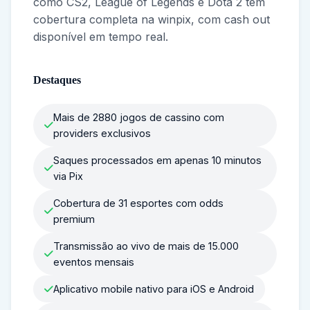
como CS2, League of Legends e Dota 2 têm
cobertura completa na winpix, com cash out
disponível em tempo real.
Destaques
Mais de 2880 jogos de cassino com
providers exclusivos
Saques processados em apenas 10 minutos
via Pix
Cobertura de 31 esportes com odds
premium
Transmissão ao vivo de mais de 15.000
eventos mensais
Aplicativo mobile nativo para iOS e Android