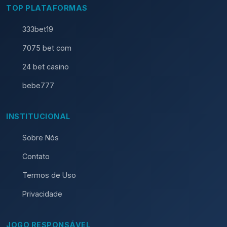
TOP PLATAFORMAS
333bet19
7075 bet com
24 bet casino
bebe777
INSTITUCIONAL
Sobre Nós
Contato
Termos de Uso
Privacidade
JOGO RESPONSÁVEL