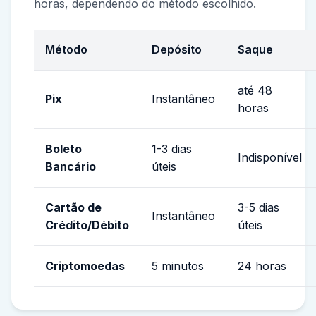
horas, dependendo do método escolhido.
Método
Depósito
Saque
até 48
Pix
Instantâneo
horas
Boleto
1-3 dias
Indisponível
Bancário
úteis
Cartão de
3-5 dias
Instantâneo
Crédito/Débito
úteis
Criptomoedas
5 minutos
24 horas