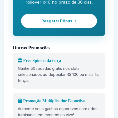
rollover x40 no prazo de 30 dias.
Resgatar Bônus
Outras Promoções
Free Spins toda terça
Ganhe 50 rodadas grátis nos slots
selecionados ao depositar R$ 100 ou mais às
terças.
Promoção Multiplicador Esportivo
Aumente seus ganhos esportivos com odds
turbinadas em eventos ao vivo!