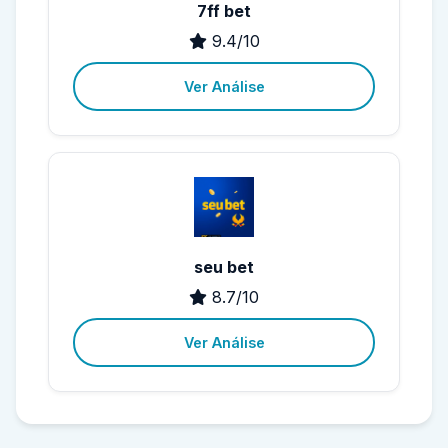
7ff bet
9.4/10
Ver Análise
seu bet
8.7/10
Ver Análise