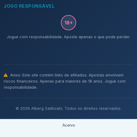
JOGO RESPONSÁVEL
18+
Jogue com responsabilidade. Aposte apenas o que pode perder.
Aviso: Este site contém links de afiliados. Apostas envolvem
riscos financeiros. Apenas para maiores de 18 anos. Jogue com
responsabilidade.
© 2026 Alberg Sailboats. Todos os direitos reservados.
Acervo