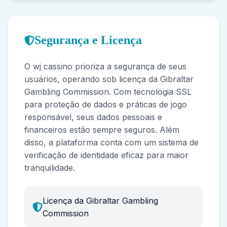
Segurança e Licença
O wj cassino prioriza a segurança de seus
usuários, operando sob licença da Gibraltar
Gambling Commission. Com tecnologia SSL
para proteção de dados e práticas de jogo
responsável, seus dados pessoais e
financeiros estão sempre seguros. Além
disso, a plataforma conta com um sistema de
verificação de identidade eficaz para maior
tranquilidade.
Licença da Gibraltar Gambling
Commission