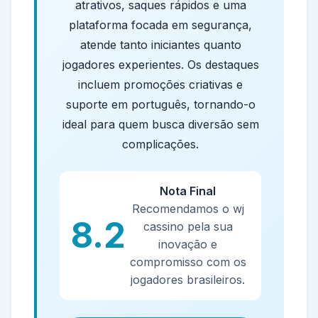
atrativos, saques rápidos e uma
plataforma focada em segurança,
atende tanto iniciantes quanto
jogadores experientes. Os destaques
incluem promoções criativas e
suporte em português, tornando-o
ideal para quem busca diversão sem
complicações.
Nota Final
Recomendamos o wj
8.2
cassino pela sua
inovação e
compromisso com os
jogadores brasileiros.