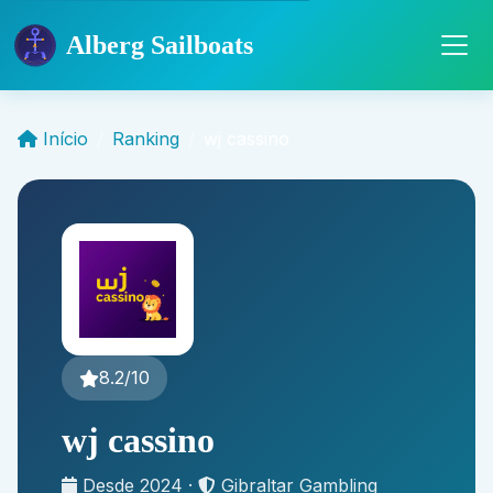
Alberg Sailboats
Início
Ranking
wj cassino
8.2/10
wj cassino
Desde 2024 ·
Gibraltar Gambling