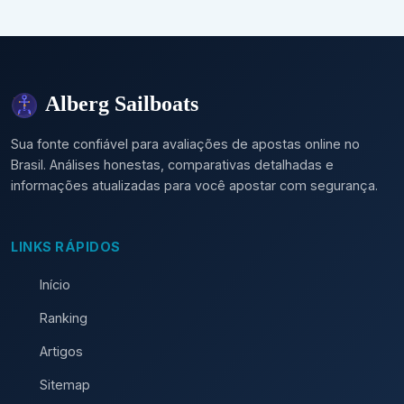
Alberg Sailboats
Sua fonte confiável para avaliações de apostas online no
Brasil. Análises honestas, comparativas detalhadas e
informações atualizadas para você apostar com segurança.
LINKS RÁPIDOS
Início
Ranking
Artigos
Sitemap