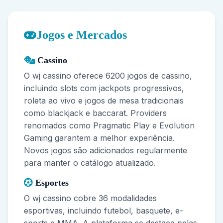
Jogos e Mercados
Cassino
O wj cassino oferece 6200 jogos de cassino,
incluindo slots com jackpots progressivos,
roleta ao vivo e jogos de mesa tradicionais
como blackjack e baccarat. Providers
renomados como Pragmatic Play e Evolution
Gaming garantem a melhor experiência.
Novos jogos são adicionados regularmente
para manter o catálogo atualizado.
Esportes
O wj cassino cobre 36 modalidades
esportivas, incluindo futebol, basquete, e-