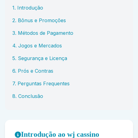
1. Introdução
2. Bônus e Promoções
3. Métodos de Pagamento
4. Jogos e Mercados
5. Segurança e Licença
6. Prós e Contras
7. Perguntas Frequentes
8. Conclusão
Introdução ao wj cassino