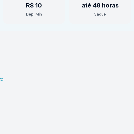
R$ 10
até 48 horas
Dep. Mín
Saque
to