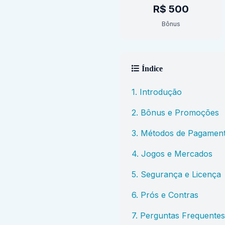
R$ 500
Bônus
Índice
1. Introdução
2. Bônus e Promoções
3. Métodos de Pagamen
4. Jogos e Mercados
5. Segurança e Licença
6. Prós e Contras
7. Perguntas Frequentes