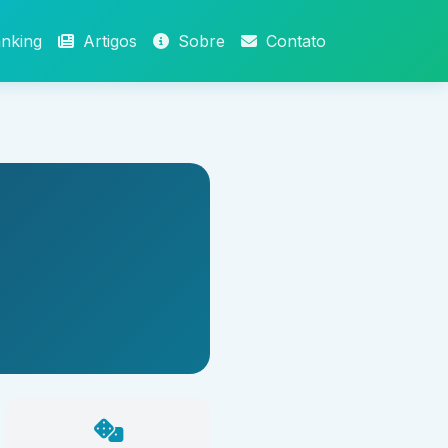
nking
Artigos
Sobre
Contato