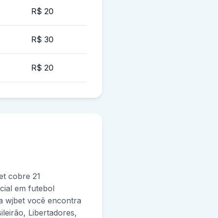
R$ 20
R$ 30
R$ 20
et cobre 21
ial em futebol
 Na wjbet você encontra
leirão, Libertadores,