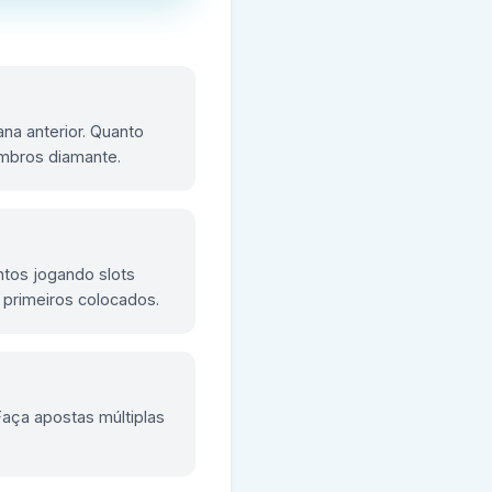
na anterior. Quanto
embros diamante.
ntos jogando slots
 primeiros colocados.
aça apostas múltiplas