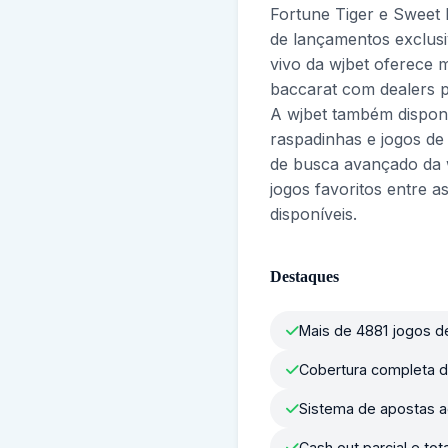
Fortune Tiger e Sweet
de lançamentos exclusi
vivo da wjbet oferece m
baccarat com dealers p
A wjbet também disponi
raspadinhas e jogos de
de busca avançado da w
jogos favoritos entre a
disponíveis.
Destaques
Mais de 4881 jogos d
Cobertura completa d
Sistema de apostas ao
Cash out parcial e to