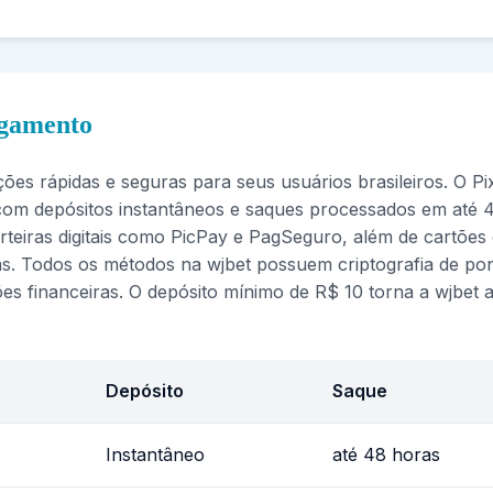
agamento
ções rápidas e seguras para seus usuários brasileiros. O P
 com depósitos instantâneos e saques processados em até 
rteiras digitais como PicPay e PagSeguro, além de cartões 
as. Todos os métodos na wjbet possuem criptografia de pont
s financeiras. O depósito mínimo de R$ 10 torna a wjbet a
Depósito
Saque
Instantâneo
até 48 horas