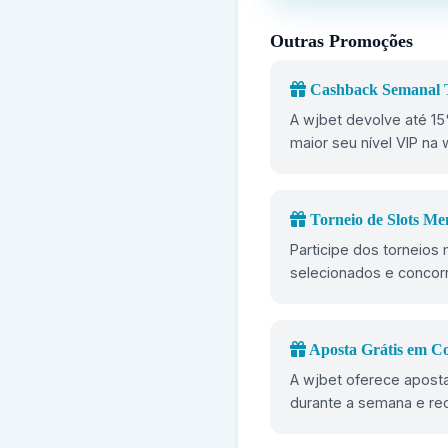
Outras Promoções
Cashback Semanal 
A wjbet devolve até 15
maior seu nível VIP n
Torneio de Slots Me
Participe dos torneios
selecionados e concorr
Aposta Grátis em 
A wjbet oferece apost
durante a semana e rec