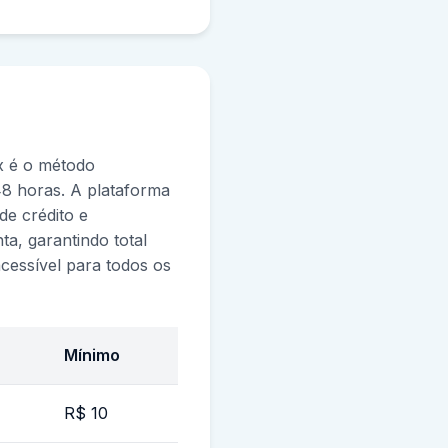
ix é o método
48 horas. A plataforma
de crédito e
a, garantindo total
cessível para todos os
Mínimo
R$ 10