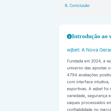
8. Conclusão
Introdução ao 
wjbet: A Nova Gera
Fundada em 2024, a wj
universo das apostas on
4794 avaliações positi
com interface intuitiva
esportivas. A wjbet fo
variedade, segurança e
saques processados em 
confiabilidade no merc