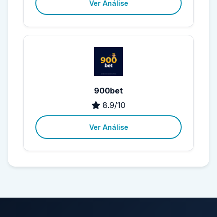
Ver Análise
900bet
8.9/10
Ver Análise