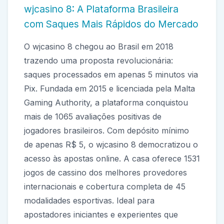
wjcasino 8: A Plataforma Brasileira
com Saques Mais Rápidos do Mercado
O wjcasino 8 chegou ao Brasil em 2018
trazendo uma proposta revolucionária:
saques processados em apenas 5 minutos via
Pix. Fundada em 2015 e licenciada pela Malta
Gaming Authority, a plataforma conquistou
mais de 1065 avaliações positivas de
jogadores brasileiros. Com depósito mínimo
de apenas R$ 5, o wjcasino 8 democratizou o
acesso às apostas online. A casa oferece 1531
jogos de cassino dos melhores provedores
internacionais e cobertura completa de 45
modalidades esportivas. Ideal para
apostadores iniciantes e experientes que