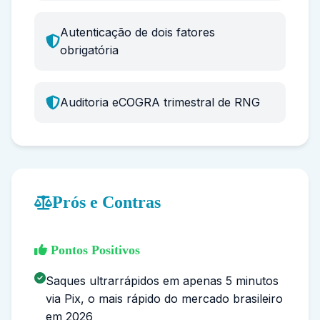
Autenticação de dois fatores
obrigatória
Auditoria eCOGRA trimestral de RNG
Prós e Contras
Pontos Positivos
Saques ultrarrápidos em apenas 5 minutos
via Pix, o mais rápido do mercado brasileiro
em 2026