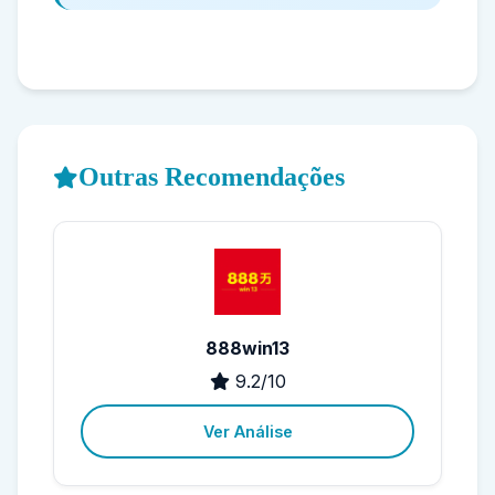
Outras Recomendações
888win13
9.2/10
Ver Análise