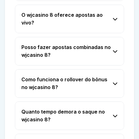
Sim, o wjcasino 8 disponibiliza suporte
perfeitamente através do navegador
verificação por SMS. Insira o código,
completo em português brasileiro 24
Safari com versão mobile otimizada que
O wjcasino 8 oferece apostas ao
aceite os termos e sua conta estará
horas por dia, 7 dias por semana. A
oferece a mesma experiência do app. O
vivo?
ativa em menos de 3 minutos, pronta
equipe é formada por atendentes
site mobile do wjcasino 8 é responsivo,
para receber o bônus de boas-vindas.
O wjcasino 8 possui uma excelente
brasileiros treinados que compreendem
carrega rapidamente e permite apostas,
seção de apostas ao vivo com milhares
as particularidades do mercado
Posso fazer apostas combinadas no
depósitos e saques com total segurança.
de eventos diários. A plataforma oferece
nacional. Você pode contatar o suporte
wjcasino 8?
Todos os 1531 jogos e funcionalidades
streaming gratuito para partidas
do wjcasino 8 via chat ao vivo no site
estão disponíveis na versão móvel sem
Sim, o wjcasino 8 permite apostas
principais, estatísticas em tempo real e
(resposta em menos de 2 minutos),
perda de qualidade.
combinadas (múltiplas) com até 20
cash out automático disponível. No
Como funciona o rollover do bônus
WhatsApp, e-mail ou telefone gratuito.
seleções em um único bilhete. Você
modo ao vivo do wjcasino 8, você
no wjcasino 8?
A central de ajuda também possui mais
pode combinar diferentes esportes e
encontra mais de 200 mercados
de 150 artigos em português sobre
O rollover no wjcasino 8 é de 30x o
mercados, aumentando
diferentes durante grandes jogos, odds
dúvidas frequentes, depósitos, saques e
valor do bônus recebido. Por exemplo,
significativamente as odds e o potencial
Quanto tempo demora o saque no
atualizadas a cada segundo e interface
regras.
com bônus de R$ 300, você precisa
de ganho. O sistema do wjcasino 8
wjcasino 8?
intuitiva que permite apostar
apostar R$ 9.000 antes de poder sacar
calcula automaticamente o retorno total
rapidamente. Destaque para futebol,
O wjcasino 8 é líder em velocidade de
os ganhos. As apostas devem ter odds
e oferece a opção de aposta combinada
basquete, tênis e e-sports com