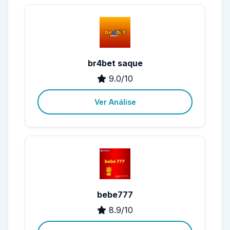
br4bet saque
9.0/10
Ver Análise
bebe777
8.9/10