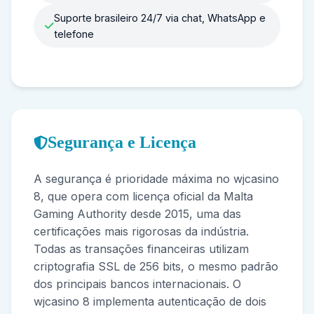
Suporte brasileiro 24/7 via chat, WhatsApp e
telefone
Segurança e Licença
A segurança é prioridade máxima no wjcasino
8, que opera com licença oficial da Malta
Gaming Authority desde 2015, uma das
certificações mais rigorosas da indústria.
Todas as transações financeiras utilizam
criptografia SSL de 256 bits, o mesmo padrão
dos principais bancos internacionais. O
wjcasino 8 implementa autenticação de dois