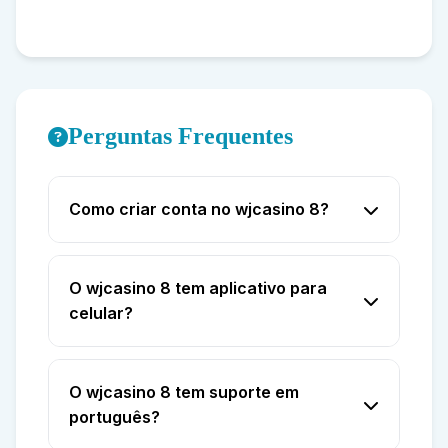
Perguntas Frequentes
Como criar conta no wjcasino 8?
Criar conta no wjcasino 8 é rápido e
simples. Acesse o site oficial, clique em
O wjcasino 8 tem aplicativo para
'Cadastrar' no canto superior direito e
celular?
preencha o formulário com seus dados
O wjcasino 8 oferece aplicativo nativo
pessoais (nome completo, CPF, e-mail e
para Android, disponível para download
telefone). Crie uma senha forte e
O wjcasino 8 tem suporte em
direto no site oficial na versão APK.
confirme que você é maior de 18 anos.
português?
Para iOS, a plataforma funciona
O wjcasino 8 enviará um código de