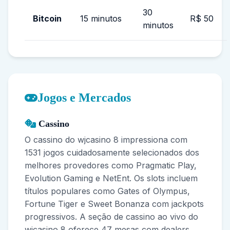
30
Bitcoin
15 minutos
R$ 50
minutos
Jogos e Mercados
Cassino
O cassino do wjcasino 8 impressiona com
1531 jogos cuidadosamente selecionados dos
melhores provedores como Pragmatic Play,
Evolution Gaming e NetEnt. Os slots incluem
títulos populares como Gates of Olympus,
Fortune Tiger e Sweet Bonanza com jackpots
progressivos. A seção de cassino ao vivo do
wjcasino 8 oferece 47 mesas com dealers