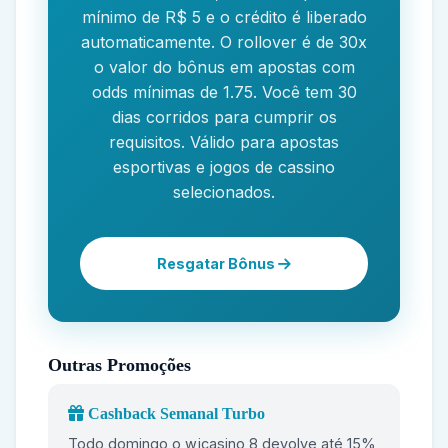
mínimo de R$ 5 e o crédito é liberado
automaticamente. O rollover é de 30x
o valor do bônus em apostas com
odds mínimas de 1.75. Você tem 30
dias corridos para cumprir os
requisitos. Válido para apostas
esportivas e jogos de cassino
selecionados.
Resgatar Bônus
Outras Promoções
Cashback Semanal Turbo
Todo domingo o wjcasino 8 devolve até 15%