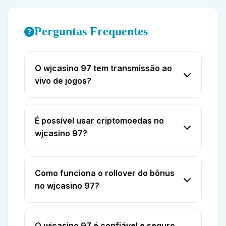
Perguntas Frequentes
O wjcasino 97 tem transmissão ao
vivo de jogos?
Sim, a wjcasino 97 oferece streaming
gratuito de eventos esportivos
É possível usar criptomoedas no
selecionados diretamente na plataforma
wjcasino 97?
de apostas. Para acessar as
Atualmente a wjcasino 97 não aceita
transmissões ao vivo, é necessário ter
depósitos ou saques diretos em
conta ativa com saldo positivo ou ter
Como funciona o rollover do bônus
criptomoedas como Bitcoin ou
realizado uma aposta nas últimas 24
no wjcasino 97?
Ethereum. A plataforma foca em
horas. O serviço cobre principalmente
O rollover na wjcasino 97 exige que
métodos de pagamento tradicionais
jogos de futebol brasileiro, tênis e
você aposte 35 vezes o valor do bônus
populares no Brasil, como Pix, PicPay e
O wjcasino 97 é confiável e seguro