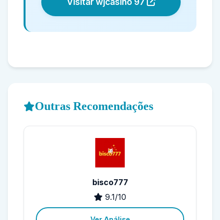
Visitar wjcasino 97
Outras Recomendações
bisco777
9.1/10
Ver Análise