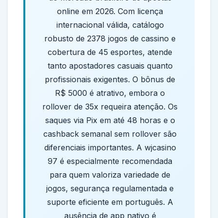
online em 2026. Com licença
internacional válida, catálogo
robusto de 2378 jogos de cassino e
cobertura de 45 esportes, atende
tanto apostadores casuais quanto
profissionais exigentes. O bônus de
R$ 5000 é atrativo, embora o
rollover de 35x requeira atenção. Os
saques via Pix em até 48 horas e o
cashback semanal sem rollover são
diferenciais importantes. A wjcasino
97 é especialmente recomendada
para quem valoriza variedade de
jogos, segurança regulamentada e
suporte eficiente em português. A
ausência de app nativo é