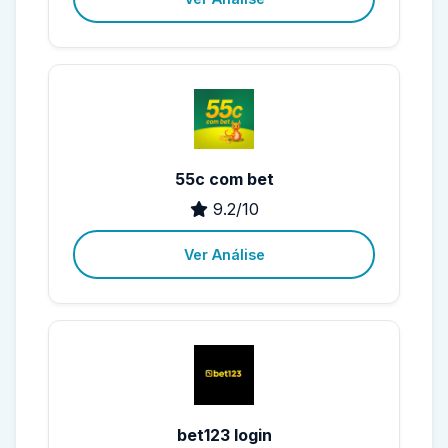
55c com bet
9.2/10
Ver Análise
bet123 login