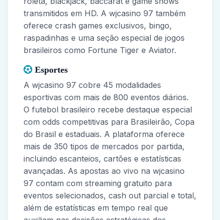
roleta, blackjack, baccarat e game shows
transmitidos em HD. A wjcasino 97 também
oferece crash games exclusivos, bingo,
raspadinhas e uma seção especial de jogos
brasileiros como Fortune Tiger e Aviator.
Esportes
A wjcasino 97 cobre 45 modalidades
esportivas com mais de 800 eventos diários.
O futebol brasileiro recebe destaque especial
com odds competitivas para Brasileirão, Copa
do Brasil e estaduais. A plataforma oferece
mais de 350 tipos de mercados por partida,
incluindo escanteios, cartões e estatísticas
avançadas. As apostas ao vivo na wjcasino
97 contam com streaming gratuito para
eventos selecionados, cash out parcial e total,
além de estatísticas em tempo real que