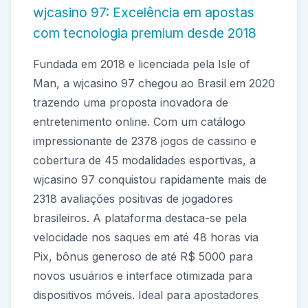
wjcasino 97: Excelência em apostas
com tecnologia premium desde 2018
Fundada em 2018 e licenciada pela Isle of
Man, a wjcasino 97 chegou ao Brasil em 2020
trazendo uma proposta inovadora de
entretenimento online. Com um catálogo
impressionante de 2378 jogos de cassino e
cobertura de 45 modalidades esportivas, a
wjcasino 97 conquistou rapidamente mais de
2318 avaliações positivas de jogadores
brasileiros. A plataforma destaca-se pela
velocidade nos saques em até 48 horas via
Pix, bônus generoso de até R$ 5000 para
novos usuários e interface otimizada para
dispositivos móveis. Ideal para apostadores