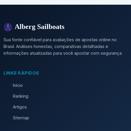
Alberg Sailboats
Sua fonte confiável para avaliações de apostas online no
Brasil. Análises honestas, comparativas detalhadas e
informações atualizadas para você apostar com segurança.
LINKS RÁPIDOS
Início
Ranking
Artigos
Sitemap