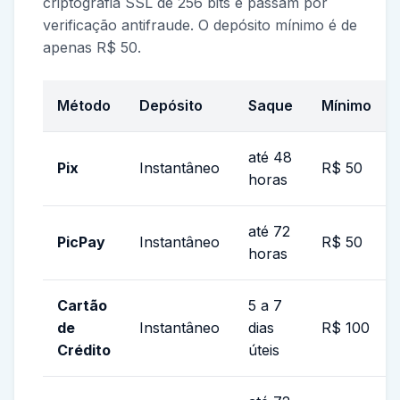
criptografia SSL de 256 bits e passam por
verificação antifraude. O depósito mínimo é de
apenas R$ 50.
Método
Depósito
Saque
Mínimo
até 48
Pix
Instantâneo
R$ 50
horas
até 72
PicPay
Instantâneo
R$ 50
horas
Cartão
5 a 7
de
Instantâneo
dias
R$ 100
Crédito
úteis