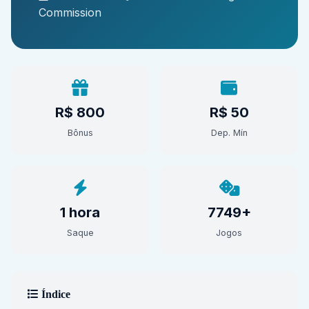
Commission
R$ 800
R$ 50
Bônus
Dep. Mín
1 hora
7749+
Saque
Jogos
Índice