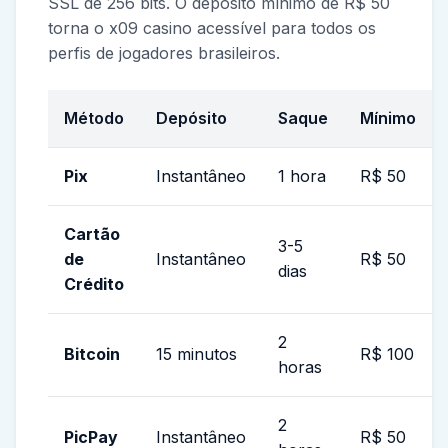
SSL de 256 bits. O depósito mínimo de R$ 50
torna o x09 casino acessível para todos os
perfis de jogadores brasileiros.
Método
Depósito
Saque
Mínimo
Pix
Instantâneo
1 hora
R$ 50
Cartão
3-5
de
Instantâneo
R$ 50
dias
Crédito
2
Bitcoin
15 minutos
R$ 100
horas
2
PicPay
Instantâneo
R$ 50