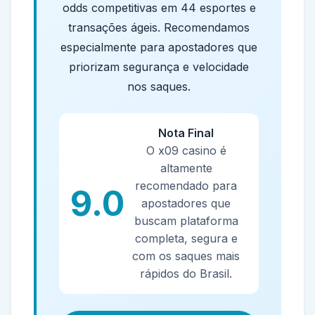
odds competitivas em 44 esportes e
transações ágeis. Recomendamos
especialmente para apostadores que
priorizam segurança e velocidade
nos saques.
Nota Final
O x09 casino é
altamente
recomendado para
9.0
apostadores que
buscam plataforma
completa, segura e
com os saques mais
rápidos do Brasil.