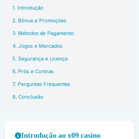
1. Introdução
2. Bônus e Promoções
3. Métodos de Pagamento
4. Jogos e Mercados
5. Segurança e Licença
6. Prós e Contras
7. Perguntas Frequentes
8. Conclusão
Introdução ao x09 casino