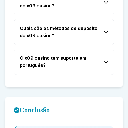
5 eventos esportivos com odds
A qualidade do streaming é HD e
no x09 casino?
aumentadas em até 30%. Os jogos
funciona perfeitamente em dispositivos
O rollover no x09 casino é de 35x o
escolhidos pelo x09 casino são
móveis, permitindo acompanhar futebol,
valor do bônus recebido. Isso significa
divulgados na página principal às 10h da
Quais são os métodos de depósito
tênis, basquete e outros esportes
que ao receber R$ 400 de bônus, você
manhã. O boost é aplicado
do x09 casino?
diretamente na plataforma x09 casino.
precisa apostar R$ 14.000 antes de
automaticamente em apostas simples
O x09 casino aceita Pix (instantâneo),
poder sacar os ganhos. No x09 casino,
qualificadas, sem necessidade de cupom
cartões de crédito Visa e Mastercard,
apenas apostas com odds mínimas de
O x09 casino tem suporte em
promocional. Esta é uma das vantagens
Bitcoin e outras criptomoedas, PicPay e
1.80 contam para o rollover. Você tem
português?
exclusivas do x09 casino para aumentar
carteiras digitais como Skrill. O depósito
30 dias corridos para cumprir os
seus lucros potenciais.
Sim, o x09 casino oferece suporte
mínimo no x09 casino é de apenas R$
requisitos, e pode acompanhar o
completo em português brasileiro
50 para a maioria dos métodos, exceto
progresso em tempo real na seção
através de chat ao vivo, e-mail e
Bitcoin que requer R$ 100. Todos os
'Meus Bônus' do x09 casino.
WhatsApp. A equipe do x09 casino está
depósitos no x09 casino são
Conclusão
disponível das 8h às 23h (horário de
processados instantaneamente ou em
Brasília), todos os dias da semana. O
até 15 minutos, sem cobrança de taxas
tempo médio de resposta no chat do
adicionais pela plataforma.