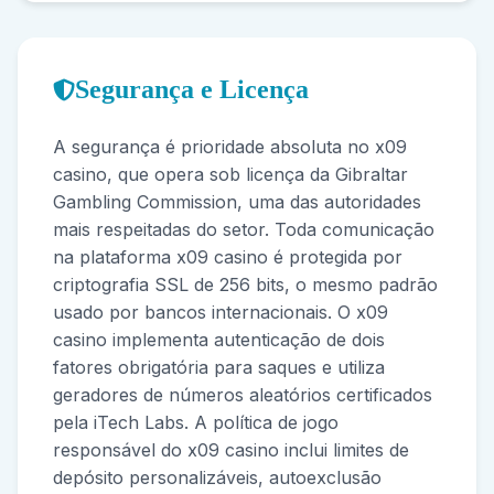
Segurança e Licença
A segurança é prioridade absoluta no x09
casino, que opera sob licença da Gibraltar
Gambling Commission, uma das autoridades
mais respeitadas do setor. Toda comunicação
na plataforma x09 casino é protegida por
criptografia SSL de 256 bits, o mesmo padrão
usado por bancos internacionais. O x09
casino implementa autenticação de dois
fatores obrigatória para saques e utiliza
geradores de números aleatórios certificados
pela iTech Labs. A política de jogo
responsável do x09 casino inclui limites de
depósito personalizáveis, autoexclusão