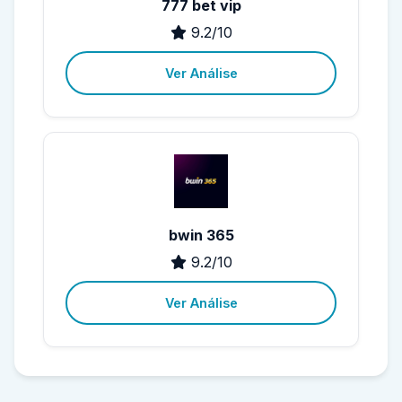
777 bet vip
9.2/10
Ver Análise
bwin 365
9.2/10
Ver Análise