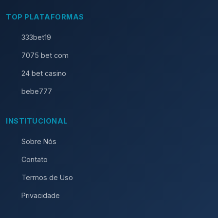
TOP PLATAFORMAS
333bet19
7075 bet com
24 bet casino
bebe777
INSTITUCIONAL
Sobre Nós
Contato
Termos de Uso
Privacidade