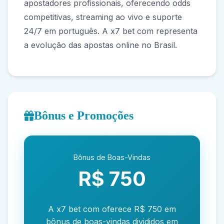
apostadores profissionais, oferecendo odds
competitivas, streaming ao vivo e suporte
24/7 em português. A x7 bet com representa
a evolução das apostas online no Brasil.
Bônus e Promoções
Bônus de Boas-Vindas
R$ 750
A x7 bet com oferece R$ 750 em
bônus de boas-vindas divididos em