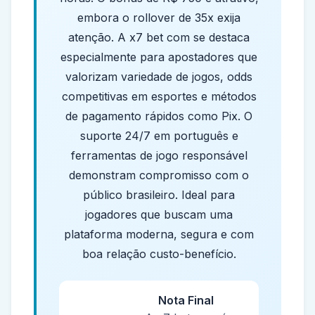
embora o rollover de 35x exija
atenção. A x7 bet com se destaca
especialmente para apostadores que
valorizam variedade de jogos, odds
competitivas em esportes e métodos
de pagamento rápidos como Pix. O
suporte 24/7 em português e
ferramentas de jogo responsável
demonstram compromisso com o
público brasileiro. Ideal para
jogadores que buscam uma
plataforma moderna, segura e com
boa relação custo-benefício.
Nota Final