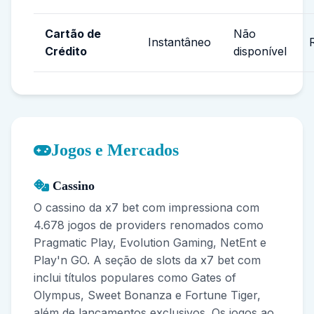
Cartão de
Não
Instantâneo
Crédito
disponível
Jogos e Mercados
Cassino
O cassino da x7 bet com impressiona com
4.678 jogos de providers renomados como
Pragmatic Play, Evolution Gaming, NetEnt e
Play'n GO. A seção de slots da x7 bet com
inclui títulos populares como Gates of
Olympus, Sweet Bonanza e Fortune Tiger,
além de lançamentos exclusivos. Os jogos ao