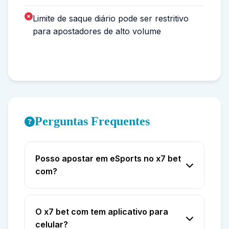
Limite de saque diário pode ser restritivo
para apostadores de alto volume
Perguntas Frequentes
Posso apostar em eSports no x7 bet
com?
Sim, a x7 bet com possui uma seção
completa dedicada a eSports com
O x7 bet com tem aplicativo para
cobertura de 15 jogos diferentes. Você
celular?