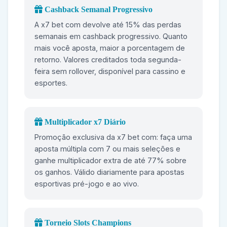
Cashback Semanal Progressivo
A x7 bet com devolve até 15% das perdas
semanais em cashback progressivo. Quanto
mais você aposta, maior a porcentagem de
retorno. Valores creditados toda segunda-
feira sem rollover, disponível para cassino e
esportes.
Multiplicador x7 Diário
Promoção exclusiva da x7 bet com: faça uma
aposta múltipla com 7 ou mais seleções e
ganhe multiplicador extra de até 77% sobre
os ganhos. Válido diariamente para apostas
esportivas pré-jogo e ao vivo.
Torneio Slots Champions