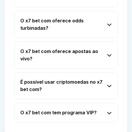
encontra apostas em CS2, Dota 2,
Atualmente a x7 bet com não possui
League of Legends, Valorant, Rainbow
aplicativo nativo para iOS ou Android,
Six, Mobile Legends e outros títulos
O x7 bet com oferece odds
mas oferece uma versão mobile
populares. A x7 bet com oferece
turbinadas?
otimizada que funciona perfeitamente
mercados variados incluindo vencedor
Sim, a x7 bet com disponibiliza odds
em navegadores de smartphones e
da partida, mapas, handicaps e totais de
turbinadas diariamente em eventos
tablets. O site responsivo da x7 bet com
O x7 bet com oferece apostas ao
rounds. As odds são competitivas e há
selecionados, principalmente em futebol
carrega rapidamente e mantém todas as
vivo?
transmissões ao vivo para torneios
brasileiro e europeu, basquete NBA e
funcionalidades da versão desktop,
principais. A plataforma cobre ligas
Sim, a x7 bet com possui uma seção
tênis. As promoções de odds
incluindo apostas ao vivo, cassino,
internacionais e brasileiras de eSports
robusta de apostas ao vivo com
aumentadas aparecem destacadas na
É possível usar criptomoedas no x7
depósitos e saques. Você pode adicionar
diariamente.
centenas de eventos simultâneos
página inicial da x7 bet com e podem
bet com?
um atalho à tela inicial do seu dispositivo
diariamente. A plataforma oferece
oferecer incrementos de 20% a 50%
para acesso rápido. A x7 bet com está
Atualmente a x7 bet com não aceita
streaming gratuito integrado para jogos
sobre as cotações normais. Essas
desenvolvendo apps nativos para
criptomoedas como Bitcoin, Ethereum
principais de futebol, tênis e basquete.
O x7 bet com tem programa VIP?
ofertas especiais são limitadas por
lançamento futuro.
ou outras moedas digitais como método
As odds da x7 bet com são atualizadas
usuário e possuem stake máximo
Sim, a x7 bet com oferece um
de pagamento. A plataforma foca em
em tempo real com estatísticas
definido. A x7 bet com também oferece