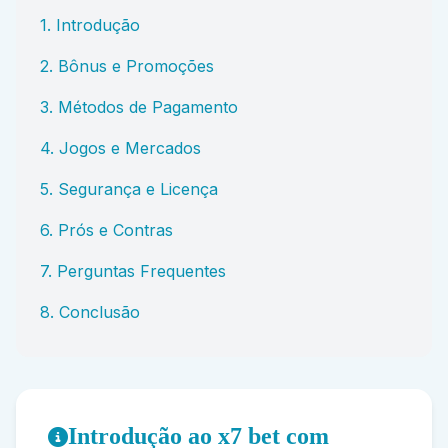
1. Introdução
2. Bônus e Promoções
3. Métodos de Pagamento
4. Jogos e Mercados
5. Segurança e Licença
6. Prós e Contras
7. Perguntas Frequentes
8. Conclusão
Introdução ao x7 bet com