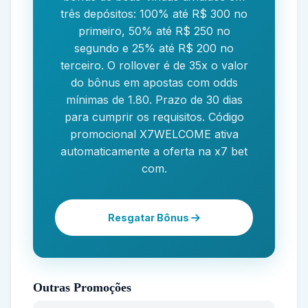
três depósitos: 100% até R$ 300 no
primeiro, 50% até R$ 250 no
segundo e 25% até R$ 200 no
terceiro. O rollover é de 35x o valor
do bônus em apostas com odds
mínimas de 1.80. Prazo de 30 dias
para cumprir os requisitos. Código
promocional X7WELCOME ativa
automaticamente a oferta na x7 bet
com.
Resgatar Bônus
Outras Promoções