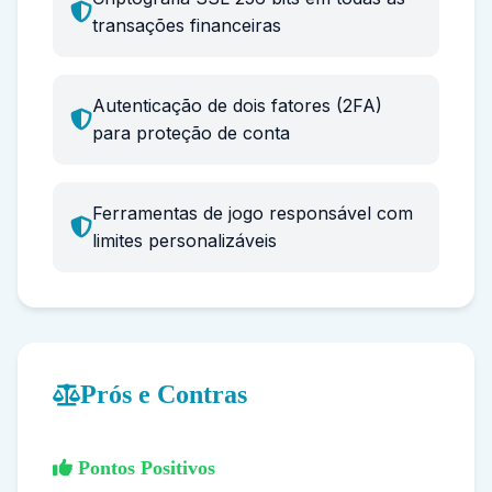
transações financeiras
Autenticação de dois fatores (2FA)
para proteção de conta
Ferramentas de jogo responsável com
limites personalizáveis
Prós e Contras
Pontos Positivos