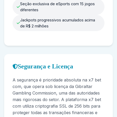
Seção exclusiva de eSports com 15 jogos
diferentes
Jackpots progressivos acumulados acima
de R$ 2 milhões
Segurança e Licença
A segurança é prioridade absoluta na x7 bet
com, que opera sob licença da Gibraltar
Gambling Commission, uma das autoridades
mais rigorosas do setor. A plataforma x7 bet
com utiliza criptografia SSL de 256 bits para
proteger todas as transações financeiras e