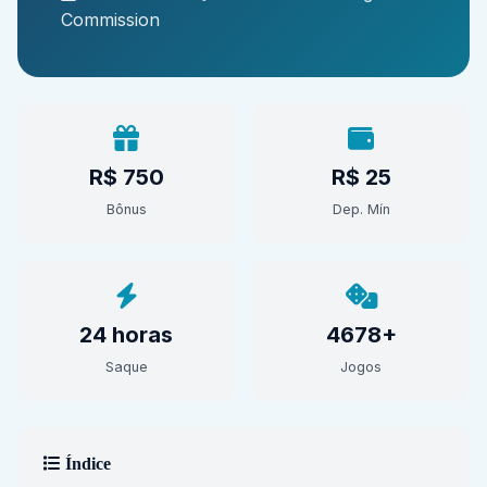
Commission
R$ 750
R$ 25
Bônus
Dep. Mín
24 horas
4678+
Saque
Jogos
Índice