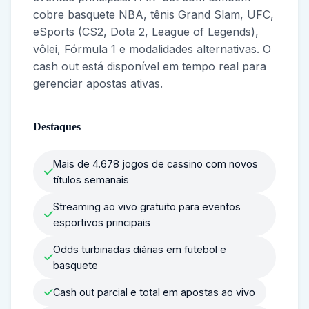
cobre basquete NBA, tênis Grand Slam, UFC,
eSports (CS2, Dota 2, League of Legends),
vôlei, Fórmula 1 e modalidades alternativas. O
cash out está disponível em tempo real para
gerenciar apostas ativas.
Destaques
Mais de 4.678 jogos de cassino com novos
títulos semanais
Streaming ao vivo gratuito para eventos
esportivos principais
Odds turbinadas diárias em futebol e
basquete
Cash out parcial e total em apostas ao vivo