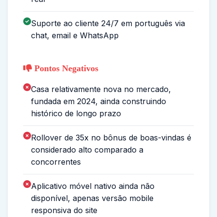
Suporte ao cliente 24/7 em português via
chat, email e WhatsApp
Pontos Negativos
Casa relativamente nova no mercado,
fundada em 2024, ainda construindo
histórico de longo prazo
Rollover de 35x no bônus de boas-vindas é
considerado alto comparado a
concorrentes
Aplicativo móvel nativo ainda não
disponível, apenas versão mobile
responsiva do site