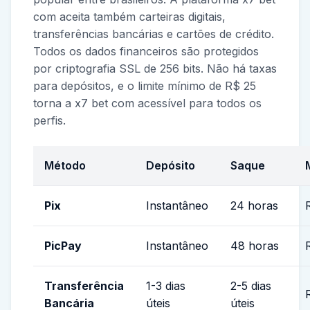
com aceita também carteiras digitais,
transferências bancárias e cartões de crédito.
Todos os dados financeiros são protegidos
por criptografia SSL de 256 bits. Não há taxas
para depósitos, e o limite mínimo de R$ 25
torna a x7 bet com acessível para todos os
perfis.
Método
Depósito
Saque
Pix
Instantâneo
24 horas
PicPay
Instantâneo
48 horas
Transferência
1-3 dias
2-5 dias
Bancária
úteis
úteis