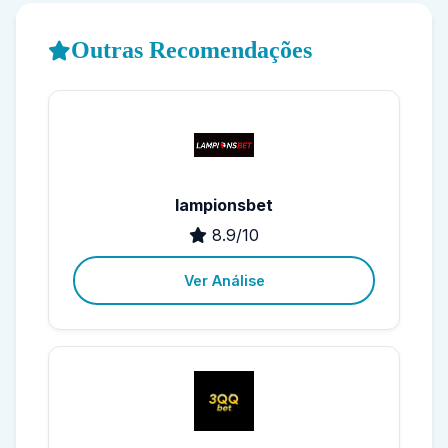
Outras Recomendações
lampionsbet
8.9/10
Ver Análise