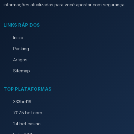
informações atualizadas para você apostar com segurança.
LINKS RÁPIDOS
Início
Ranking
Artigos
Sitemap
TOP PLATAFORMAS
333bet19
7075 bet com
24 bet casino