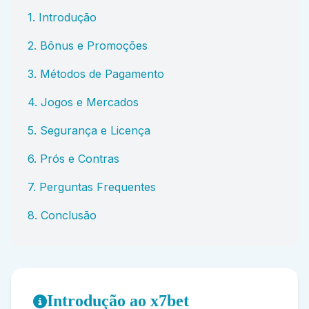
1. Introdução
2. Bônus e Promoções
3. Métodos de Pagamento
4. Jogos e Mercados
5. Segurança e Licença
6. Prós e Contras
7. Perguntas Frequentes
8. Conclusão
Introdução ao x7bet