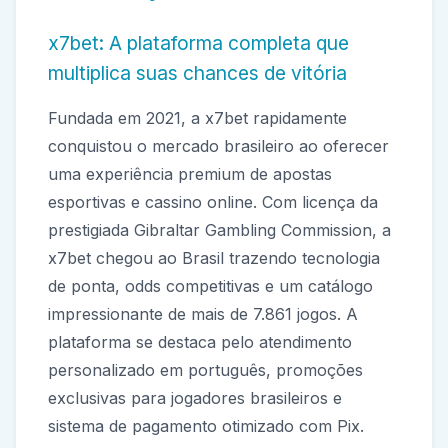
x7bet: A plataforma completa que
multiplica suas chances de vitória
Fundada em 2021, a x7bet rapidamente
conquistou o mercado brasileiro ao oferecer
uma experiência premium de apostas
esportivas e cassino online. Com licença da
prestigiada Gibraltar Gambling Commission, a
x7bet chegou ao Brasil trazendo tecnologia
de ponta, odds competitivas e um catálogo
impressionante de mais de 7.861 jogos. A
plataforma se destaca pelo atendimento
personalizado em português, promoções
exclusivas para jogadores brasileiros e
sistema de pagamento otimizado com Pix.