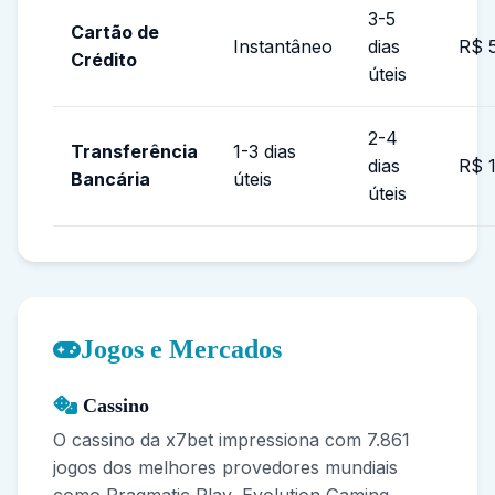
3-5
Cartão de
Instantâneo
dias
R$ 
Crédito
úteis
2-4
Transferência
1-3 dias
dias
R$ 
Bancária
úteis
úteis
Jogos e Mercados
Cassino
O cassino da x7bet impressiona com 7.861
jogos dos melhores provedores mundiais