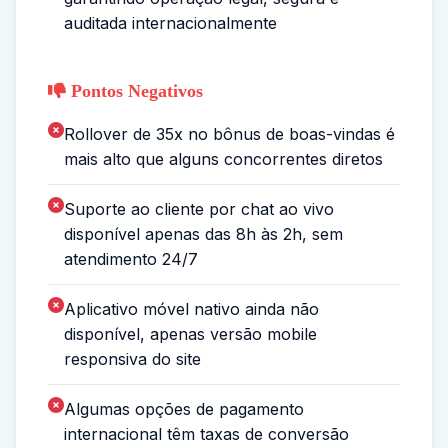
auditada internacionalmente
Pontos Negativos
Rollover de 35x no bônus de boas-vindas é
mais alto que alguns concorrentes diretos
Suporte ao cliente por chat ao vivo
disponível apenas das 8h às 2h, sem
atendimento 24/7
Aplicativo móvel nativo ainda não
disponível, apenas versão mobile
responsiva do site
Algumas opções de pagamento
internacional têm taxas de conversão