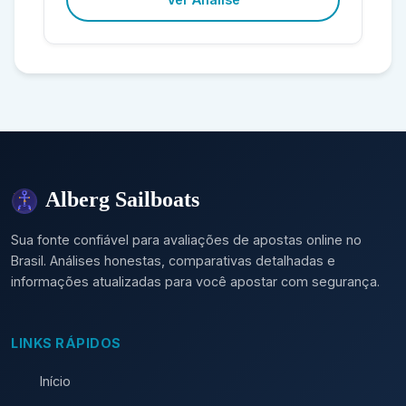
Alberg Sailboats
Sua fonte confiável para avaliações de apostas online no
Brasil. Análises honestas, comparativas detalhadas e
informações atualizadas para você apostar com segurança.
LINKS RÁPIDOS
Início