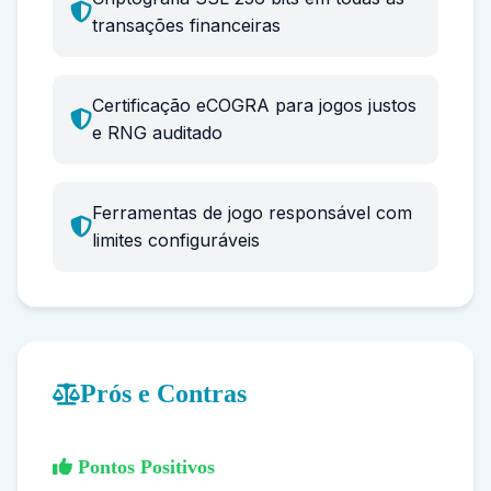
transações financeiras
Certificação eCOGRA para jogos justos
e RNG auditado
Ferramentas de jogo responsável com
limites configuráveis
Prós e Contras
Pontos Positivos