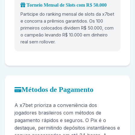
Torneio Mensal de Slots com R$ 50.000
Participe do ranking mensal de slots da x7bet
e concorra a prêmios garantidos. Os 100
primeiros colocados dividem R$ 50.000, com
o campeão levando R$ 10.000 em dinheiro
real sem rollover.
Métodos de Pagamento
A x7bet prioriza a conveniência dos
jogadores brasileiros com métodos de
pagamento rápidos e seguros. O Pix é o
destaque, permitindo depósitos instantâneos e