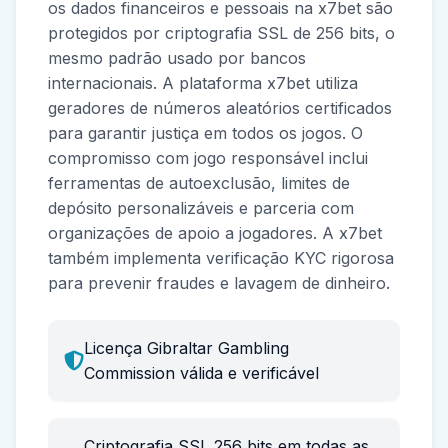
os dados financeiros e pessoais na x7bet são
protegidos por criptografia SSL de 256 bits, o
mesmo padrão usado por bancos
internacionais. A plataforma x7bet utiliza
geradores de números aleatórios certificados
para garantir justiça em todos os jogos. O
compromisso com jogo responsável inclui
ferramentas de autoexclusão, limites de
depósito personalizáveis e parceria com
organizações de apoio a jogadores. A x7bet
também implementa verificação KYC rigorosa
para prevenir fraudes e lavagem de dinheiro.
Licença Gibraltar Gambling
Commission válida e verificável
Criptografia SSL 256 bits em todas as