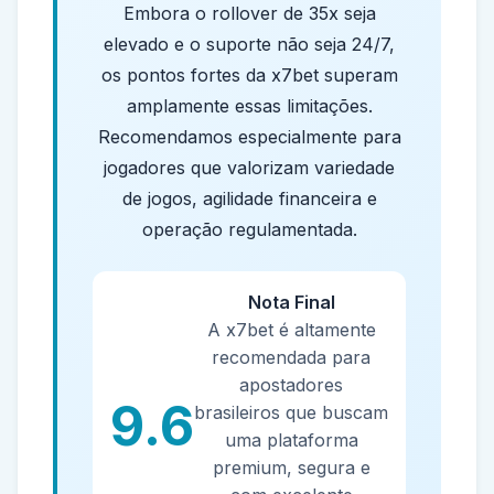
Embora o rollover de 35x seja
elevado e o suporte não seja 24/7,
os pontos fortes da x7bet superam
amplamente essas limitações.
Recomendamos especialmente para
jogadores que valorizam variedade
de jogos, agilidade financeira e
operação regulamentada.
Nota Final
A x7bet é altamente
recomendada para
apostadores
9.6
brasileiros que buscam
uma plataforma
premium, segura e