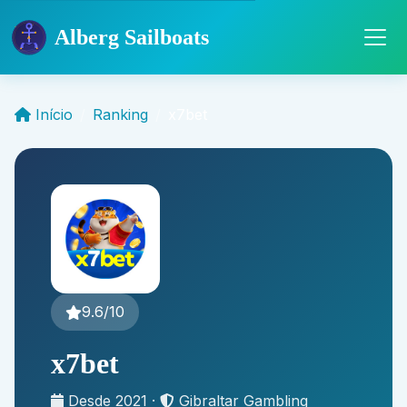
Alberg Sailboats
Início
Ranking
x7bet
9.6/10
x7bet
Desde 2021 ·
Gibraltar Gambling