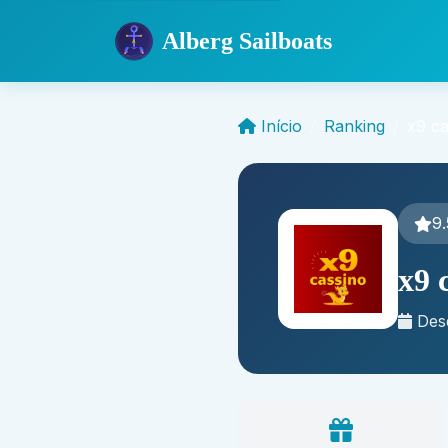
Alberg Sailboats
Início
Ranking
x9 ca
9.
x9 
Desd