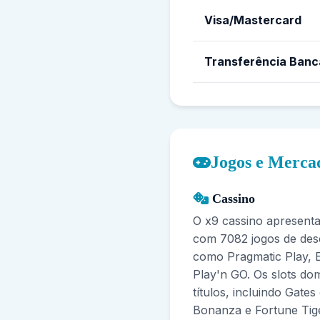
Visa/Mastercard
Transferência Banc
Jogos e Merca
Cassino
O x9 cassino apresenta
com 7082 jogos de de
como Pragmatic Play, E
Play'n GO. Os slots d
títulos, incluindo Gate
Bonanza e Fortune Tig