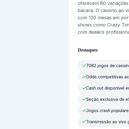
oferecem 80 variações 
bacará. O cassino ao v
com 120 mesas em port
shows como Crazy Tim
com dealers profission
Destaques
7082 jogos de cassi
Odds competitivas ac
Cash out disponível e
Seção exclusiva de e
Jogos crash populare
Transmissão ao vivo g