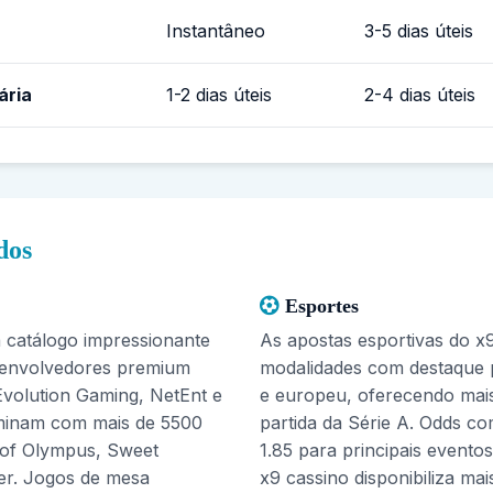
Instantâneo
3-5 dias úteis
ária
1-2 dias úteis
2-4 dias úteis
dos
Esportes
 catálogo impressionante
As apostas esportivas do x
senvolvedores premium
modalidades com destaque p
volution Gaming, NetEnt e
e europeu, oferecendo mai
ominam com mais de 5500
partida da Série A. Odds c
s of Olympus, Sweet
1.85 para principais evento
er. Jogos de mesa
x9 cassino disponibiliza ma