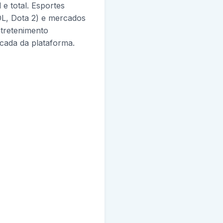
 e total. Esportes
OL, Dota 2) e mercados
ntretenimento
icada da plataforma.