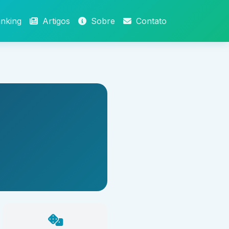
nking
Artigos
Sobre
Contato