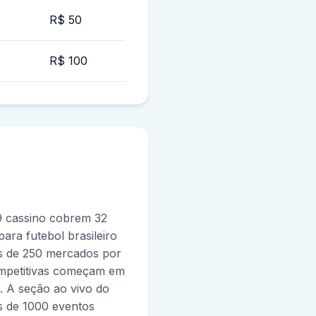
R$ 50
R$ 100
9 cassino cobrem 32
ara futebol brasileiro
s de 250 mercados por
ompetitivas começam em
s. A seção ao vivo do
is de 1000 eventos