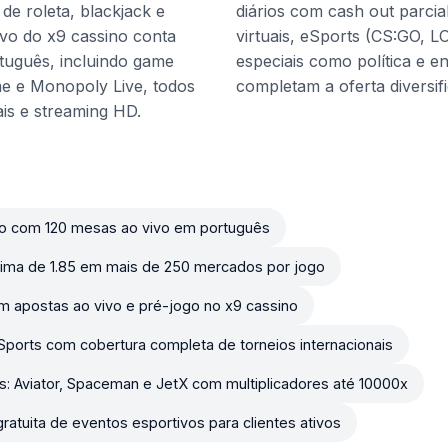
de roleta, blackjack e
diários com cash out parcial
ivo do x9 cassino conta
virtuais, eSports (CS:GO, L
uguês, incluindo game
especiais como política e e
e e Monopoly Live, todos
completam a oferta diversif
ais e streaming HD.
no com 120 mesas ao vivo em português
ima de 1.85 em mais de 250 mercados por jogo
m apostas ao vivo e pré-jogo no x9 cassino
Sports com cobertura completa de torneios internacionais
s: Aviator, Spaceman e JetX com multiplicadores até 10000x
ratuita de eventos esportivos para clientes ativos