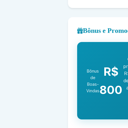
Bônus e Promo
pr
R$
Bônus
R
de
de
Boas-
800
Vindas