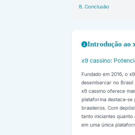
8. Conclusão
Introdução ao 
x9 cassino: Potenc
Fundado em 2016, o x9
desembarcar no Brasil 
x9 cassino oferece mai
plataforma destaca-se 
brasileiros. Com depós
tanto iniciantes quant
em uma única plataform