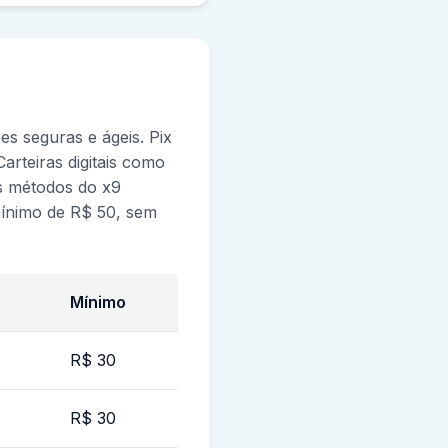
s seguras e ágeis. Pix
arteiras digitais como
os métodos do x9
 mínimo de R$ 50, sem
Mínimo
R$ 30
R$ 30