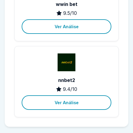
wwin bet
9.5/10
Ver Análise
nnbet2
9.4/10
Ver Análise