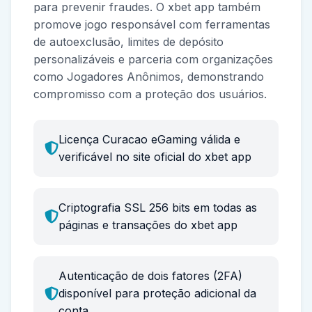
para prevenir fraudes. O xbet app também
promove jogo responsável com ferramentas
de autoexclusão, limites de depósito
personalizáveis e parceria com organizações
como Jogadores Anônimos, demonstrando
compromisso com a proteção dos usuários.
Licença Curacao eGaming válida e
verificável no site oficial do xbet app
Criptografia SSL 256 bits em todas as
páginas e transações do xbet app
Autenticação de dois fatores (2FA)
disponível para proteção adicional da
conta