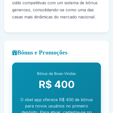
odds competitivas com um sistema de bônus
generoso, consolidando-se como uma das
casas mais dinâmicas do mercado nacional.
Bônus e Promoções
Bônus de Boas-Vindas
R$ 400
O xbet app oferece R$ 400 de bônus
para novos usuários no primeiro
depósito. Para ativar, cadastre-se no