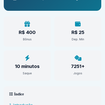
R$ 400
R$ 25
Bônus
Dep. Mín
10 minutos
7251+
Saque
Jogos
Índice