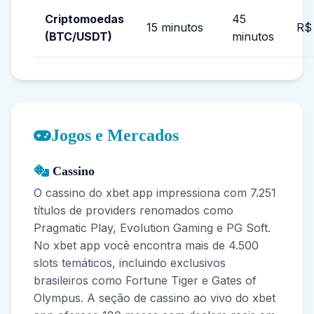
Criptomoedas
45
15 minutos
R$
(BTC/USDT)
minutos
Jogos e Mercados
Cassino
O cassino do xbet app impressiona com 7.251
títulos de providers renomados como
Pragmatic Play, Evolution Gaming e PG Soft.
No xbet app você encontra mais de 4.500
slots temáticos, incluindo exclusivos
brasileiros como Fortune Tiger e Gates of
Olympus. A seção de cassino ao vivo do xbet