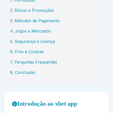
1. Introdução
2. Bônus e Promoções
3. Métodos de Pagamento
4. Jogos e Mercados
5. Segurança e Licença
6. Prós e Contras
7. Perguntas Frequentes
8. Conclusão
Introdução ao xbet app