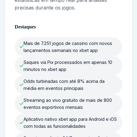
estatísticas em tempo real para análises
precisas durante os jogos.
Destaques
Mais de 7.251 jogos de cassino com novos
lançamentos semanais no xbet app
Saques via Pix processados em apenas 10
minutos no xbet app
Odds turbinadas com até 8% acima da
média em eventos principais
Streaming ao vivo gratuito de mais de 800
eventos esportivos mensais
Aplicativo nativo xbet app para Android e iOS
com todas as funcionalidades