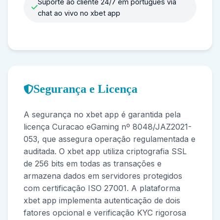
Suporte ao cliente 24/7 em português via
chat ao vivo no xbet app
Segurança e Licença
A segurança no xbet app é garantida pela
licença Curacao eGaming nº 8048/JAZ2021-
053, que assegura operação regulamentada e
auditada. O xbet app utiliza criptografia SSL
de 256 bits em todas as transações e
armazena dados em servidores protegidos
com certificação ISO 27001. A plataforma
xbet app implementa autenticação de dois
fatores opcional e verificação KYC rigorosa