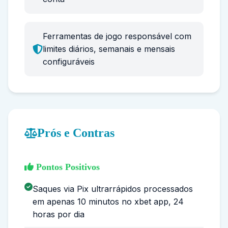
Ferramentas de jogo responsável com
limites diários, semanais e mensais
configuráveis
Prós e Contras
Pontos Positivos
Saques via Pix ultrarrápidos processados
em apenas 10 minutos no xbet app, 24
horas por dia