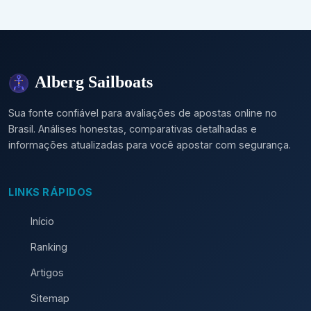
Alberg Sailboats
Sua fonte confiável para avaliações de apostas online no
Brasil. Análises honestas, comparativas detalhadas e
informações atualizadas para você apostar com segurança.
LINKS RÁPIDOS
Início
Ranking
Artigos
Sitemap