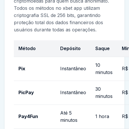
criptomoedas para quem busca anonimato.
Todos os métodos no xbet app utilizam
criptografia SSL de 256 bits, garantindo
proteção total dos dados financeiros dos
usuários durante todas as operações.
Método
Depósito
Saque
Mí
10
Pix
Instantâneo
R$
minutos
30
PicPay
Instantâneo
R$
minutos
Até 5
Pay4Fun
1 hora
R$
minutos