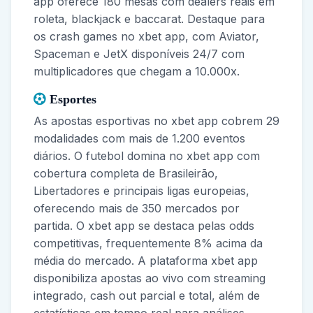
app oferece 180 mesas com dealers reais em
roleta, blackjack e baccarat. Destaque para
os crash games no xbet app, com Aviator,
Spaceman e JetX disponíveis 24/7 com
multiplicadores que chegam a 10.000x.
Esportes
As apostas esportivas no xbet app cobrem 29
modalidades com mais de 1.200 eventos
diários. O futebol domina no xbet app com
cobertura completa de Brasileirão,
Libertadores e principais ligas europeias,
oferecendo mais de 350 mercados por
partida. O xbet app se destaca pelas odds
competitivas, frequentemente 8% acima da
média do mercado. A plataforma xbet app
disponibiliza apostas ao vivo com streaming
integrado, cash out parcial e total, além de