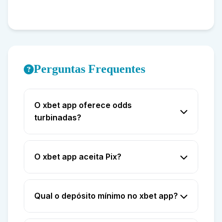
Perguntas Frequentes
O xbet app oferece odds
turbinadas?
Sim, o xbet app oferece odds turbinadas
regularmente em eventos principais de
O xbet app aceita Pix?
futebol, basquete e tênis. As odds do
Sim, o Pix é o método de pagamento
xbet app costumam ser 5% a 8%
principal e mais utilizado no xbet app.
superiores à média do mercado,
Qual o depósito mínimo no xbet app?
Você pode fazer depósitos instantâneos
especialmente em jogos do Brasileirão e
O depósito mínimo no xbet app é de
a partir de R$ 25 via Pix no xbet app, e
Champions League. Além disso, o xbet