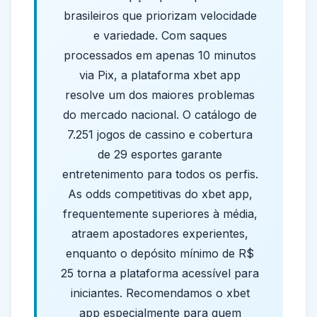
brasileiros que priorizam velocidade
versão desktop, sincronizado com as
odds ao vivo.
e variedade. Com saques
processados em apenas 10 minutos
via Pix, a plataforma xbet app
resolve um dos maiores problemas
do mercado nacional. O catálogo de
7.251 jogos de cassino e cobertura
de 29 esportes garante
entretenimento para todos os perfis.
As odds competitivas do xbet app,
frequentemente superiores à média,
atraem apostadores experientes,
enquanto o depósito mínimo de R$
25 torna a plataforma acessível para
iniciantes. Recomendamos o xbet
app especialmente para quem