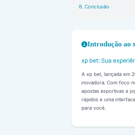
8. Conclusão
Introdução ao 
xp bet: Sua experiê
A xp bet, lançada em 
inovadora. Com foco no
apostas esportivas e jo
rápidos e uma interface
para você.