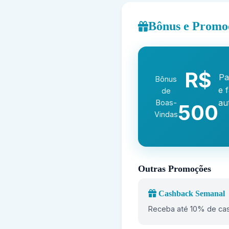
Bônus e Promo
R$
Pa
Bônus
e 
de
au
Boas-
500
Vindas
Outras Promoções
Cashback Semanal
Receba até 10% de cas