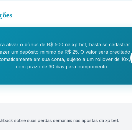
ções
ra ativar o bônus de R$ 500 na xp bet, basta se cadastrar
fazer um depósito mínimo de R$ 25. O valor será creditado
tomaticamente em sua conta, sujeito a um rollover de 10x,
com prazo de 30 dias para cumprimento.
hback sobre suas perdas semanais nas apostas da xp bet.