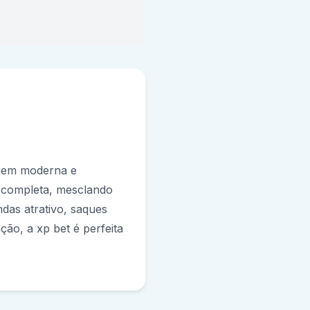
agem moderna e
a completa, mesclando
ndas atrativo, saques
ção, a xp bet é perfeita