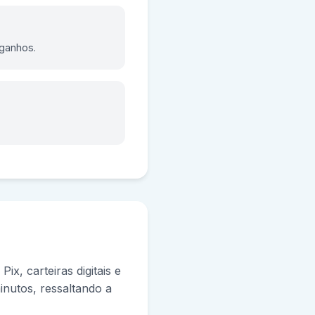
ganhos.
x, carteiras digitais e
inutos, ressaltando a