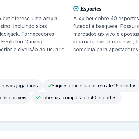
Esportes
 bet oferece uma ampla
A xp bet cobre 40 esporte
sino, incluindo slots
futebol e basquete. Possui 
lackjack. Fornecedores
mercados ao vivo e aposta
 Evolution Gaming
internacionais e regionais, 
erior e diversão ao usuário.
completa para apostadores 
a novos jogadores
Saques processados em até 15 minutos
 disponíveis
Cobertura completa de 40 esportes