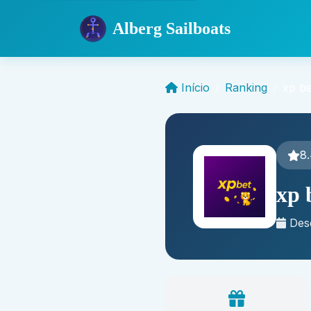
Alberg Sailboats
Início
Ranking
xp be
8.
xp 
Desd