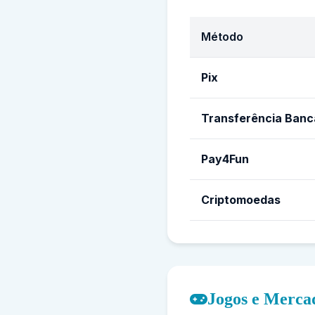
Método
Pix
Transferência Banc
Pay4Fun
Criptomoedas
Jogos e Merca