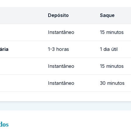
Depósito
Saque
Instantâneo
15 minutos
ária
1-3 horas
1 dia útil
Instantâneo
15 minutos
Instantâneo
30 minutos
dos