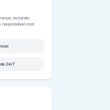
rança, incluindo
go responsável com
nível
ude 24/7