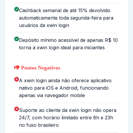
Cashback semanal de até 15% devolvido
automaticamente toda segunda-feira para
usuários da xwin login
Depósito mínimo acessível de apenas R$ 10
torna a xwin login ideal para iniciantes
Pontos Negativos
A xwin login ainda não oferece aplicativo
nativo para iOS e Android, funcionando
apenas via navegador mobile
Suporte ao cliente da xwin login não opera
24/7, com horário limitado entre 8h e 23h
no fuso brasileiro