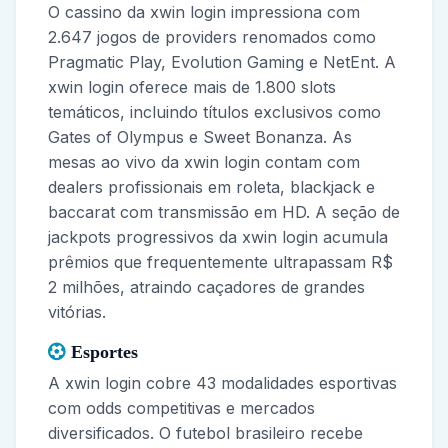
O cassino da xwin login impressiona com
2.647 jogos de providers renomados como
Pragmatic Play, Evolution Gaming e NetEnt. A
xwin login oferece mais de 1.800 slots
temáticos, incluindo títulos exclusivos como
Gates of Olympus e Sweet Bonanza. As
mesas ao vivo da xwin login contam com
dealers profissionais em roleta, blackjack e
baccarat com transmissão em HD. A seção de
jackpots progressivos da xwin login acumula
prêmios que frequentemente ultrapassam R$
2 milhões, atraindo caçadores de grandes
vitórias.
Esportes
A xwin login cobre 43 modalidades esportivas
com odds competitivas e mercados
diversificados. O futebol brasileiro recebe