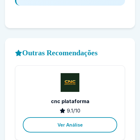
Outras Recomendações
cnc plataforma
9.1/10
Ver Análise