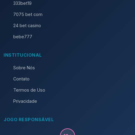
333bet19
7075 bet com
24 bet casino
bebe777
INSTITUCIONAL
Sobre Nós
Contato
Termos de Uso
Privacidade
JOGO RESPONSÁVEL