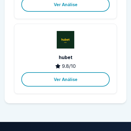
Ver Análise
hubet
9.8/10
Ver Análise