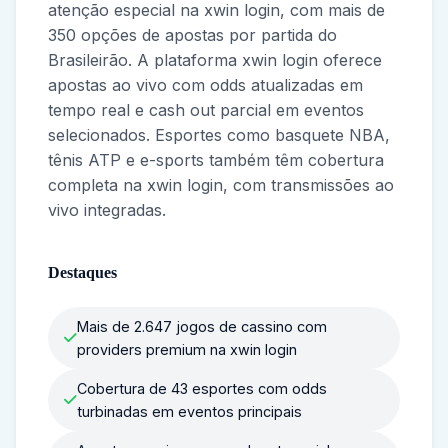
atenção especial na xwin login, com mais de
350 opções de apostas por partida do
Brasileirão. A plataforma xwin login oferece
apostas ao vivo com odds atualizadas em
tempo real e cash out parcial em eventos
selecionados. Esportes como basquete NBA,
tênis ATP e e-sports também têm cobertura
completa na xwin login, com transmissões ao
vivo integradas.
Destaques
Mais de 2.647 jogos de cassino com
providers premium na xwin login
Cobertura de 43 esportes com odds
turbinadas em eventos principais