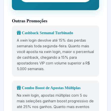
Outras Promoções
Cashback Semanal Turbinado
A xwin login devolve até 15% das perdas
semanais toda segunda-feira. Quanto mais
você aposta na xwin login, maior o percentual
de cashback, chegando a 15% para
apostadores VIP com volume superior a R$
5.000 semanais.
Combo Boost de Apostas Múltiplas
Na xwin login, apostas múltiplas com 5 ou
mais seleções ganham boost progressivo de
até 25% nos ganhos. Quanto mais eventos