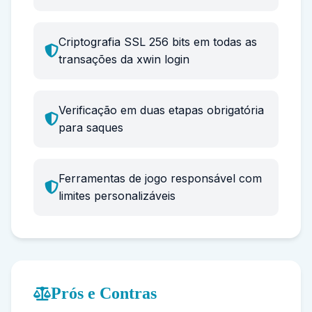
Criptografia SSL 256 bits em todas as
transações da xwin login
Verificação em duas etapas obrigatória
para saques
Ferramentas de jogo responsável com
limites personalizáveis
Prós e Contras