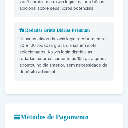
você combinar na xwin login, maior o bônus
adicional sobre seus lucros potenciais.
Rodadas Grátis Diárias Premium
Usuários ativos da xwin login recebem entre
20 e 100 rodadas grátis diárias em slots
selecionados. A xwin login distribui as
rodadas automaticamente às 10h para quem
apostou no dia anterior, sem necessidade de
depósito adicional.
Métodos de Pagamento