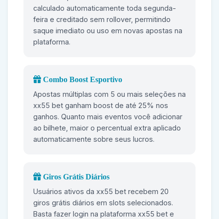
calculado automaticamente toda segunda-
feira e creditado sem rollover, permitindo
saque imediato ou uso em novas apostas na
plataforma.
Combo Boost Esportivo
Apostas múltiplas com 5 ou mais seleções na
xx55 bet ganham boost de até 25% nos
ganhos. Quanto mais eventos você adicionar
ao bilhete, maior o percentual extra aplicado
automaticamente sobre seus lucros.
Giros Grátis Diários
Usuários ativos da xx55 bet recebem 20
giros grátis diários em slots selecionados.
Basta fazer login na plataforma xx55 bet e