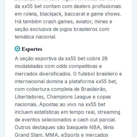
da xx55 bet contam com dealers profissionais
em roleta, blackjack, baccarat e game shows.
Há também crash games, aviator, mines e
seção exclusiva de jogos brasileiros com
temática nacional.
Esportes
A seção esportiva da xx55 bet cobre 28
modalidades com odds competitivas e
mercados diversificados. O futebol brasileiro e
internacional domina a plataforma xx55 bet,
com cobertura completa de Brasileirão,
Libertadores, Champions League e copas
nacionais. Apostas ao vivo na xx55 bet
incluem estatísticas em tempo real, streaming
de eventos selecionados e cash out parcial.
Outros destaques são basquete NBA, tênis
Grand Slam, MMA, eSports e mercados