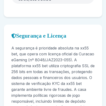
Segurança e Licença
A segurança é prioridade absoluta na xx55
bet, que opera com licença oficial da Curacao
eGaming (nº 8048/JAZ2023-055). A
plataforma xx55 bet utiliza criptografia SSL de
256 bits em todas as transações, protegendo
dados pessoais e financeiros dos usuários. O
sistema de verificação KYC da xx55 bet
garante ambiente livre de fraudes. A casa
implementa políticas rigorosas de jogo
responsável, incluindo limites de depósito