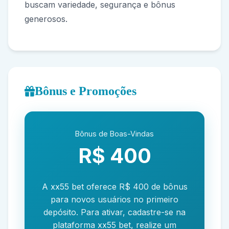
buscam variedade, segurança e bônus
generosos.
Bônus e Promoções
Bônus de Boas-Vindas
R$ 400
A xx55 bet oferece R$ 400 de bônus
para novos usuários no primeiro
depósito. Para ativar, cadastre-se na
plataforma xx55 bet, realize um