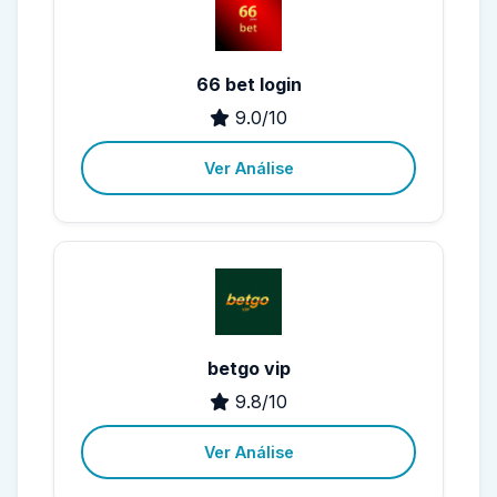
66 bet login
9.0/10
Ver Análise
betgo vip
9.8/10
Ver Análise