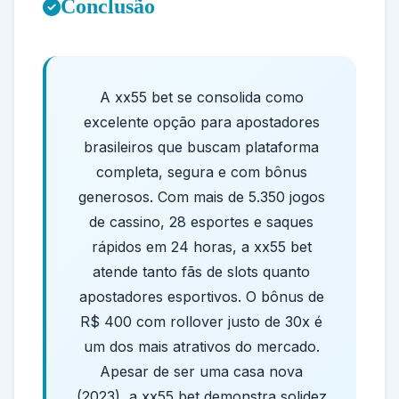
Conclusão
R$ 12.000 na plataforma xx55 bet.
horas, muito mais rápido que métodos
Apenas apostas com odds mínimas de
tradicionais. As transações cripto
1.65 contam para o rollover. Apostas
oferecem anonimato adicional e taxas
múltiplas aceleram o cumprimento dos
reduzidas.
A xx55 bet se consolida como
requisitos na xx55 bet. Você tem 30 dias
excelente opção para apostadores
corridos para completar o rollover,
brasileiros que buscam plataforma
podendo acompanhar o progresso em
tempo real no seu perfil.
completa, segura e com bônus
generosos. Com mais de 5.350 jogos
de cassino, 28 esportes e saques
rápidos em 24 horas, a xx55 bet
atende tanto fãs de slots quanto
apostadores esportivos. O bônus de
R$ 400 com rollover justo de 30x é
um dos mais atrativos do mercado.
Apesar de ser uma casa nova
(2023), a xx55 bet demonstra solidez