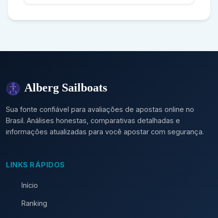
Alberg Sailboats
Sua fonte confiável para avaliações de apostas online no
Brasil. Análises honestas, comparativas detalhadas e
informações atualizadas para você apostar com segurança.
LINKS RÁPIDOS
Início
Ranking