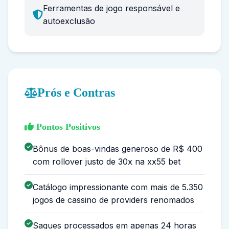
Ferramentas de jogo responsável e
autoexclusão
Prós e Contras
Pontos Positivos
Bônus de boas-vindas generoso de R$ 400
com rollover justo de 30x na xx55 bet
Catálogo impressionante com mais de 5.350
jogos de cassino de providers renomados
Saques processados em apenas 24 horas