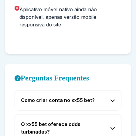
Aplicativo móvel nativo ainda não
disponível, apenas versão mobile
responsiva do site
Perguntas Frequentes
Como criar conta no xx55 bet?
Para criar conta na xx55 bet, acesse o
site oficial e clique em 'Registrar'.
O xx55 bet oferece odds
Preencha o formulário com CPF, e-mail,
turbinadas?