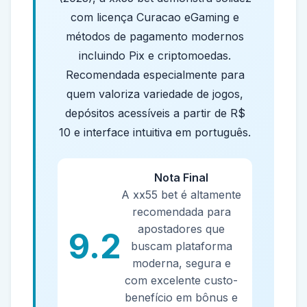
com licença Curacao eGaming e
métodos de pagamento modernos
incluindo Pix e criptomoedas.
Recomendada especialmente para
quem valoriza variedade de jogos,
depósitos acessíveis a partir de R$
10 e interface intuitiva em português.
Nota Final
A xx55 bet é altamente
recomendada para
apostadores que
9.2
buscam plataforma
moderna, segura e
com excelente custo-
benefício em bônus e