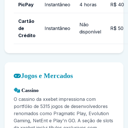
PicPay
Instantâneo
4 horas
R$ 40
Cartão
Não
de
Instantâneo
R$ 50
disponível
Crédito
Jogos e Mercados
Cassino
O cassino da xxebet impressiona com
portfólio de 5315 jogos de desenvolvedores
renomados como Pragmatic Play, Evolution
Gaming, NetEnt e Play'n GO. A seção de slots
da xxebet inclui títulos exclusivos com