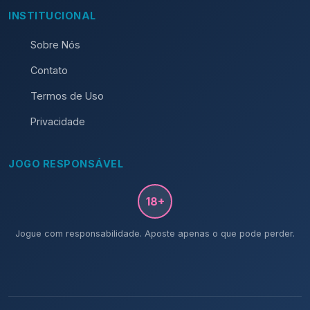
INSTITUCIONAL
Sobre Nós
Contato
Termos de Uso
Privacidade
JOGO RESPONSÁVEL
18+
Jogue com responsabilidade. Aposte apenas o que pode perder.