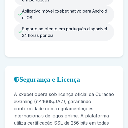
Aplicativo móvel xxebet nativo para Android
e iOS
Suporte ao cliente em português disponível
24 horas por dia
Segurança e Licença
A xxebet opera sob licença oficial da Curacao
eGaming (nº 1668/JAZ), garantindo
conformidade com regulamentações
internacionais de jogos online. A plataforma
utiliza certificação SSL de 256 bits em todas