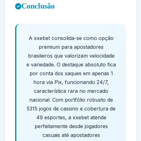
Conclusão
disponibilizados mais de 120 mercados
40 tanto para depósitos quanto saques.
de apostas por partida em torneios
Basta gerar o QR Code na área de
principais como ESL Pro League e The
depósitos da xxebet e pagar pelo
International. A xxebet transmite
aplicativo do seu banco.
A xxebet consolida-se como opção
eventos de eSports ao vivo com
premium para apostadores
estatísticas em tempo real e cash-out
brasileiros que valorizam velocidade
disponível. As odds de eSports na
xxebet estão entre as mais competitivas,
e variedade. O destaque absoluto fica
com atualizações instantâneas durante
por conta dos saques em apenas 1
as partidas.
hora via Pix, funcionando 24/7,
característica rara no mercado
nacional. Com portfólio robusto de
5315 jogos de cassino e cobertura de
49 esportes, a xxebet atende
perfeitamente desde jogadores
casuais até apostadores