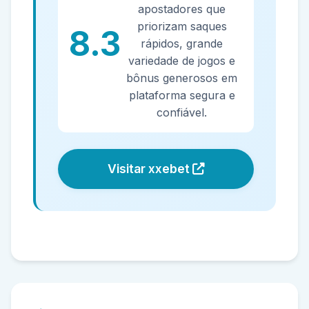
apostadores que
priorizam saques
8.3
rápidos, grande
variedade de jogos e
bônus generosos em
plataforma segura e
confiável.
Visitar xxebet