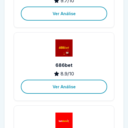
9.7/10
Ver Análise
686bet
8.9/10
Ver Análise