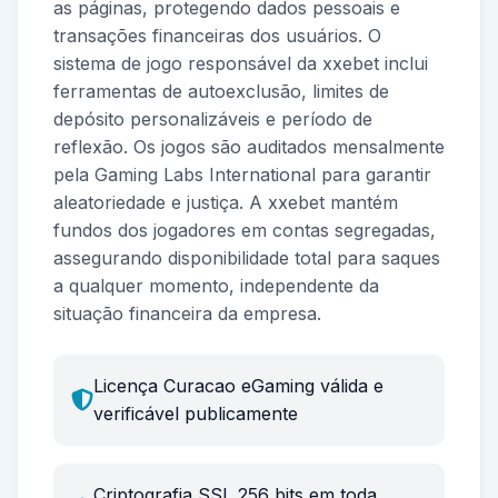
as páginas, protegendo dados pessoais e
transações financeiras dos usuários. O
sistema de jogo responsável da xxebet inclui
ferramentas de autoexclusão, limites de
depósito personalizáveis e período de
reflexão. Os jogos são auditados mensalmente
pela Gaming Labs International para garantir
aleatoriedade e justiça. A xxebet mantém
fundos dos jogadores em contas segregadas,
assegurando disponibilidade total para saques
a qualquer momento, independente da
situação financeira da empresa.
Licença Curacao eGaming válida e
verificável publicamente
Criptografia SSL 256 bits em toda