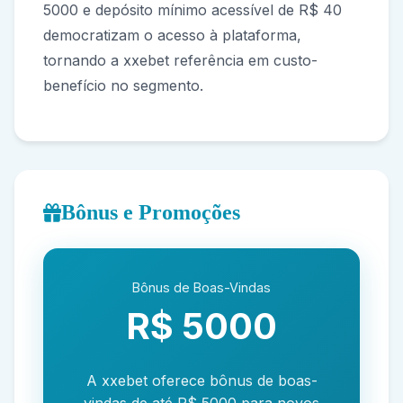
5000 e depósito mínimo acessível de R$ 40
democratizam o acesso à plataforma,
tornando a xxebet referência em custo-
benefício no segmento.
Bônus e Promoções
Bônus de Boas-Vindas
R$ 5000
A xxebet oferece bônus de boas-