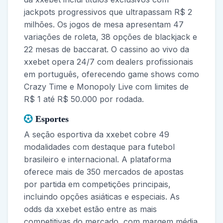
jackpots progressivos que ultrapassam R$ 2
milhões. Os jogos de mesa apresentam 47
variações de roleta, 38 opções de blackjack e
22 mesas de baccarat. O cassino ao vivo da
xxebet opera 24/7 com dealers profissionais
em português, oferecendo game shows como
Crazy Time e Monopoly Live com limites de
R$ 1 até R$ 50.000 por rodada.
Esportes
A seção esportiva da xxebet cobre 49
modalidades com destaque para futebol
brasileiro e internacional. A plataforma
oferece mais de 350 mercados de apostas
por partida em competições principais,
incluindo opções asiáticas e especiais. As
odds da xxebet estão entre as mais
competitivas do mercado, com margem média