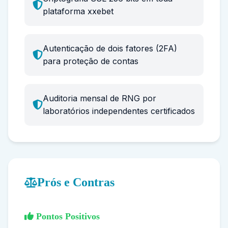
plataforma xxebet
Autenticação de dois fatores (2FA)
para proteção de contas
Auditoria mensal de RNG por
laboratórios independentes certificados
Prós e Contras
Pontos Positivos