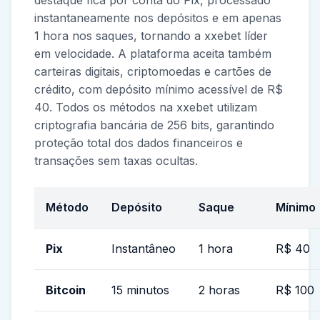
destaque fica por conta do Pix, processado
instantaneamente nos depósitos e em apenas
1 hora nos saques, tornando a xxebet líder
em velocidade. A plataforma aceita também
carteiras digitais, criptomoedas e cartões de
crédito, com depósito mínimo acessível de R$
40. Todos os métodos na xxebet utilizam
criptografia bancária de 256 bits, garantindo
proteção total dos dados financeiros e
transações sem taxas ocultas.
Método
Depósito
Saque
Mínimo
Pix
Instantâneo
1 hora
R$ 40
Bitcoin
15 minutos
2 horas
R$ 100