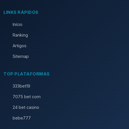
LINKS RÁPIDOS
Início
Ranking
Artigos
Sitemap
TOP PLATAFORMAS
333bet19
7075 bet com
24 bet casino
bebe777