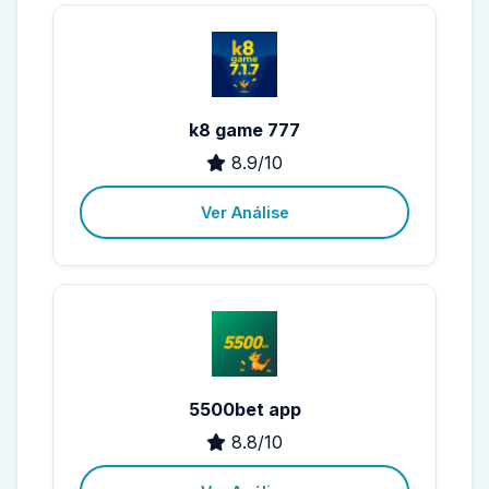
k8 game 777
8.9/10
Ver Análise
5500bet app
8.8/10