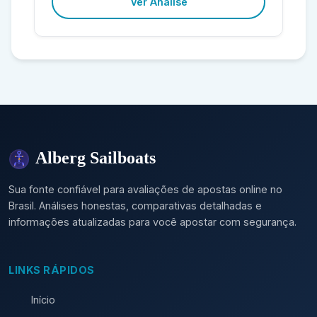
Ver Análise
Alberg Sailboats
Sua fonte confiável para avaliações de apostas online no
Brasil. Análises honestas, comparativas detalhadas e
informações atualizadas para você apostar com segurança.
LINKS RÁPIDOS
Início