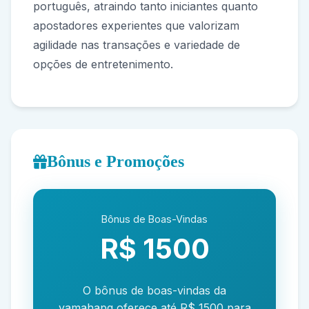
português, atraindo tanto iniciantes quanto
apostadores experientes que valorizam
agilidade nas transações e variedade de
opções de entretenimento.
Bônus e Promoções
Bônus de Boas-Vindas
R$ 1500
O bônus de boas-vindas da
yamahapg oferece até R$ 1500 para