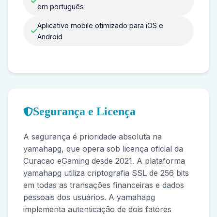
em português
Aplicativo mobile otimizado para iOS e
Android
Segurança e Licença
A segurança é prioridade absoluta na
yamahapg, que opera sob licença oficial da
Curacao eGaming desde 2021. A plataforma
yamahapg utiliza criptografia SSL de 256 bits
em todas as transações financeiras e dados
pessoais dos usuários. A yamahapg
implementa autenticação de dois fatores