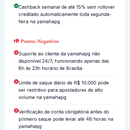
Cashback semanal de até 15% sem rollover
creditado automaticamente toda segunda-
feira na yamahapg
Pontos Negativos
Suporte ao cliente da yamahapg não
disponível 24/7, funcionando apenas das
8h às 23h horário de Brasília
Limite de saque diário de R$ 10.000 pode
ser restritivo para apostadores de alto
volume na yamahapg
Verificação de conta obrigatória antes do
primeiro saque pode levar até 48 horas na
yamahapg