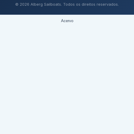
© 2026 Alberg Sailboats. Todos os direitos reservados.
Acervo