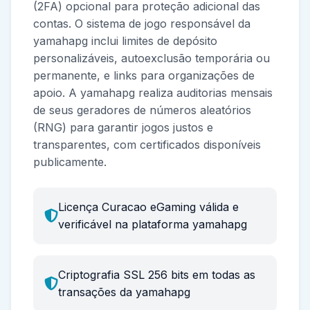
(2FA) opcional para proteção adicional das
contas. O sistema de jogo responsável da
yamahapg inclui limites de depósito
personalizáveis, autoexclusão temporária ou
permanente, e links para organizações de
apoio. A yamahapg realiza auditorias mensais
de seus geradores de números aleatórios
(RNG) para garantir jogos justos e
transparentes, com certificados disponíveis
publicamente.
Licença Curacao eGaming válida e
verificável na plataforma yamahapg
Criptografia SSL 256 bits em todas as
transações da yamahapg