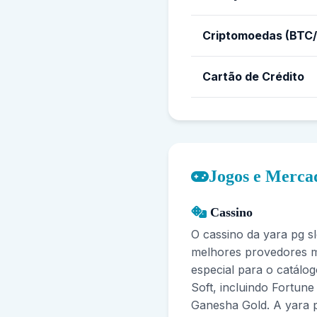
Criptomoedas (BTC
Cartão de Crédito
Jogos e Merca
Cassino
O cassino da yara pg s
melhores provedores m
especial para o catálo
Soft, incluindo Fortune
Ganesha Gold. A yara 