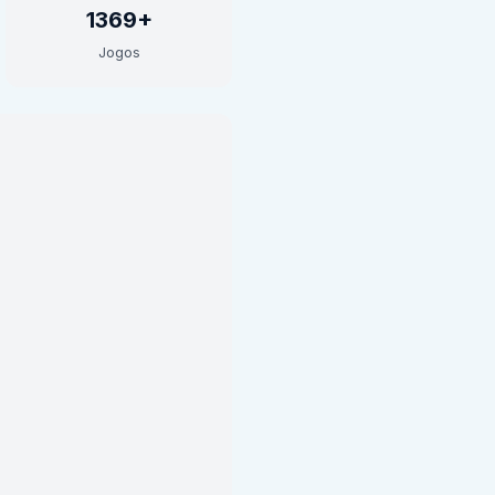
1369+
Jogos