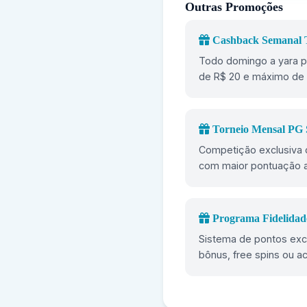
Outras Promoções
Cashback Semanal 
Todo domingo a yara p
de R$ 20 e máximo de 
Torneio Mensal PG 
Competição exclusiva d
com maior pontuação a
Programa Fidelidad
Sistema de pontos excl
bônus, free spins ou a