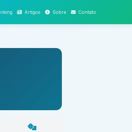
nking
Artigos
Sobre
Contato