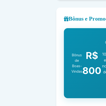
Bônus e Promo
R$
1
Bônus
e
de
no
Boas-
800
Vindas
d