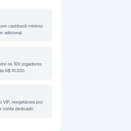
, com cashback mínimo
 adicional.
ntre os 100 jogadores
de R$ 10.000.
 VIP, resgatáveis por
e conta dedicado.