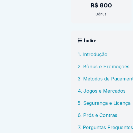
R$ 800
Bônus
Índice
1. Introdução
2. Bônus e Promoções
3. Métodos de Pagamen
4. Jogos e Mercados
5. Segurança e Licença
6. Prós e Contras
7. Perguntas Frequentes