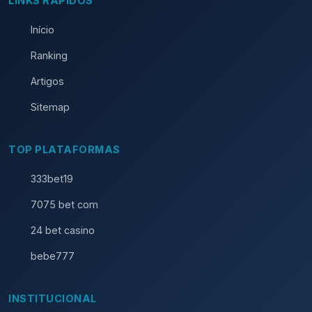
LINKS RÁPIDOS
Início
Ranking
Artigos
Sitemap
TOP PLATAFORMAS
333bet19
7075 bet com
24 bet casino
bebe777
INSTITUCIONAL