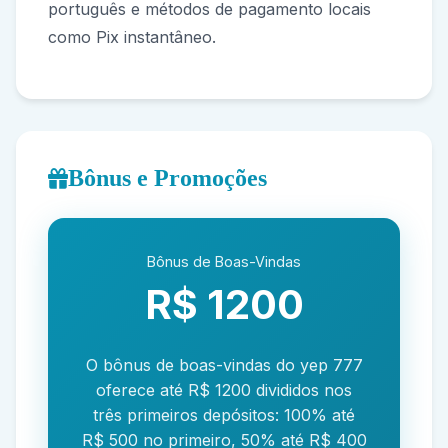
português e métodos de pagamento locais
como Pix instantâneo.
Bônus e Promoções
Bônus de Boas-Vindas
R$ 1200
O bônus de boas-vindas do yep 777
oferece até R$ 1200 divididos nos
três primeiros depósitos: 100% até
R$ 500 no primeiro, 50% até R$ 400