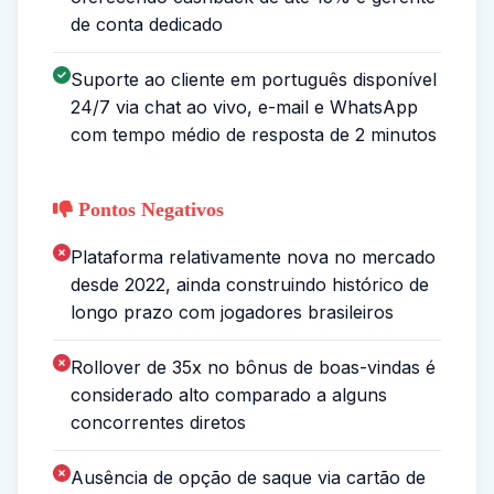
de conta dedicado
Suporte ao cliente em português disponível
24/7 via chat ao vivo, e-mail e WhatsApp
com tempo médio de resposta de 2 minutos
Pontos Negativos
Plataforma relativamente nova no mercado
desde 2022, ainda construindo histórico de
longo prazo com jogadores brasileiros
Rollover de 35x no bônus de boas-vindas é
considerado alto comparado a alguns
concorrentes diretos
Ausência de opção de saque via cartão de