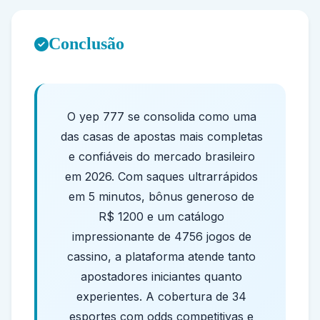
recebido. Isso significa que se você
e carteiras digitais. Todos os depósitos
no aplicativo mobile, com estatísticas ao
ganhou R$ 500 de bônus, precisa
no yep 777 são processados sem taxas
vivo integradas.
Conclusão
apostar R$ 17.500 antes de poder sacar
e o valor é creditado imediatamente na
os ganhos. No yep 777, apenas apostas
conta, permitindo que você comece a
com odds mínimas de 1.50 contam para
apostar em segundos após a
o rollover, e você tem 30 dias para
confirmação.
O yep 777 se consolida como uma
cumprir o requisito. O progresso pode
das casas de apostas mais completas
ser acompanhado em tempo real na
e confiáveis do mercado brasileiro
seção 'Meus Bônus' da sua conta.
em 2026. Com saques ultrarrápidos
em 5 minutos, bônus generoso de
R$ 1200 e um catálogo
impressionante de 4756 jogos de
cassino, a plataforma atende tanto
apostadores iniciantes quanto
experientes. A cobertura de 34
esportes com odds competitivas e