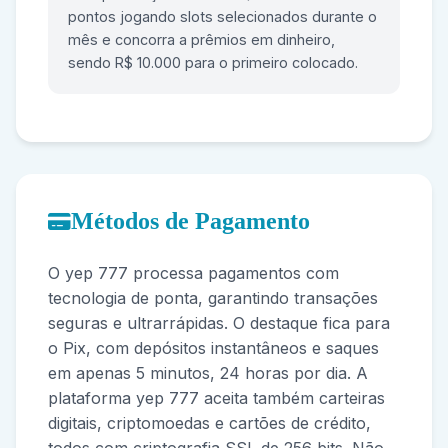
pontos jogando slots selecionados durante o
mês e concorra a prêmios em dinheiro,
sendo R$ 10.000 para o primeiro colocado.
Métodos de Pagamento
O yep 777 processa pagamentos com
tecnologia de ponta, garantindo transações
seguras e ultrarrápidas. O destaque fica para
o Pix, com depósitos instantâneos e saques
em apenas 5 minutos, 24 horas por dia. A
plataforma yep 777 aceita também carteiras
digitais, criptomoedas e cartões de crédito,