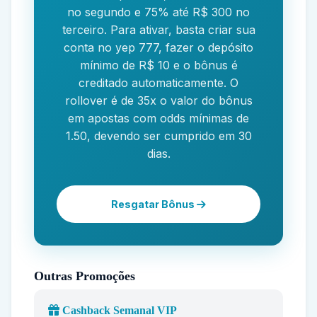
no segundo e 75% até R$ 300 no
terceiro. Para ativar, basta criar sua
conta no yep 777, fazer o depósito
mínimo de R$ 10 e o bônus é
creditado automaticamente. O
rollover é de 35x o valor do bônus
em apostas com odds mínimas de
1.50, devendo ser cumprido em 30
dias.
Resgatar Bônus
Outras Promoções
Cashback Semanal VIP