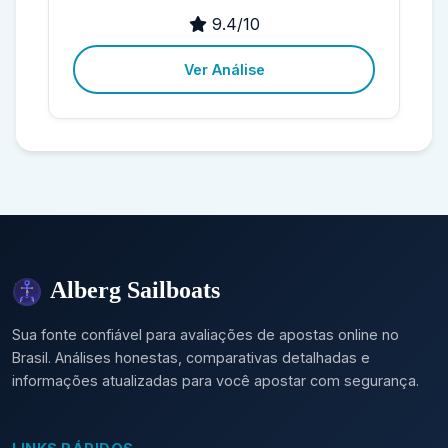
9.4/10
Ver Análise
Alberg Sailboats
Sua fonte confiável para avaliações de apostas online no
Brasil. Análises honestas, comparativas detalhadas e
informações atualizadas para você apostar com segurança.