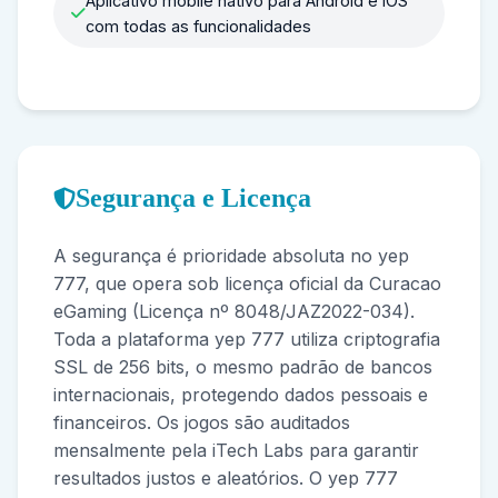
Aplicativo mobile nativo para Android e iOS
com todas as funcionalidades
Segurança e Licença
A segurança é prioridade absoluta no yep
777, que opera sob licença oficial da Curacao
eGaming (Licença nº 8048/JAZ2022-034).
Toda a plataforma yep 777 utiliza criptografia
SSL de 256 bits, o mesmo padrão de bancos
internacionais, protegendo dados pessoais e
financeiros. Os jogos são auditados
mensalmente pela iTech Labs para garantir
resultados justos e aleatórios. O yep 777