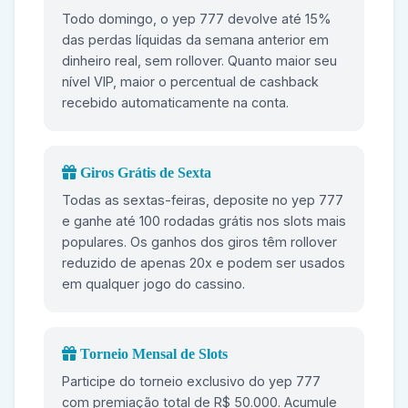
Todo domingo, o yep 777 devolve até 15%
das perdas líquidas da semana anterior em
dinheiro real, sem rollover. Quanto maior seu
nível VIP, maior o percentual de cashback
recebido automaticamente na conta.
Giros Grátis de Sexta
Todas as sextas-feiras, deposite no yep 777
e ganhe até 100 rodadas grátis nos slots mais
populares. Os ganhos dos giros têm rollover
reduzido de apenas 20x e podem ser usados
em qualquer jogo do cassino.
Torneio Mensal de Slots
Participe do torneio exclusivo do yep 777
com premiação total de R$ 50.000. Acumule