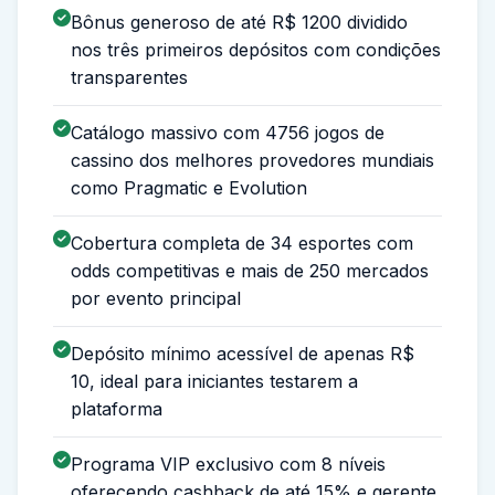
Bônus generoso de até R$ 1200 dividido
nos três primeiros depósitos com condições
transparentes
Catálogo massivo com 4756 jogos de
cassino dos melhores provedores mundiais
como Pragmatic e Evolution
Cobertura completa de 34 esportes com
odds competitivas e mais de 250 mercados
por evento principal
Depósito mínimo acessível de apenas R$
10, ideal para iniciantes testarem a
plataforma
Programa VIP exclusivo com 8 níveis
oferecendo cashback de até 15% e gerente