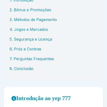
1. Introdução
2. Bônus e Promoções
3. Métodos de Pagamento
4. Jogos e Mercados
5. Segurança e Licença
6. Prós e Contras
7. Perguntas Frequentes
8. Conclusão
Introdução ao yep 777