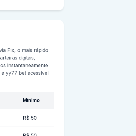
ia Pix, o mais rápido
teiras digitais,
dos instantaneamente
 a yy77 bet acessível
Mínimo
R$ 50
R$ 50