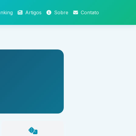
nking
Artigos
Sobre
Contato