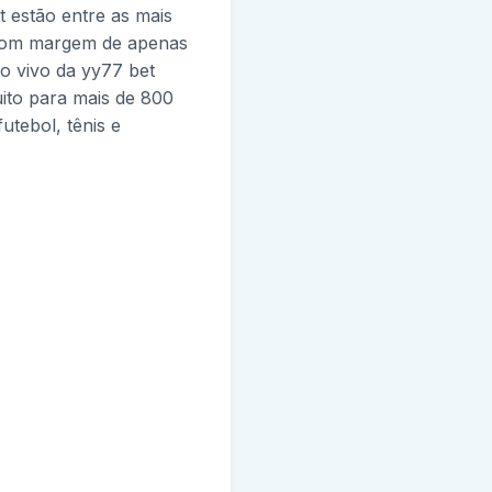
t estão entre as mais
 com margem de apenas
o vivo da yy77 bet
uito para mais de 800
utebol, tênis e