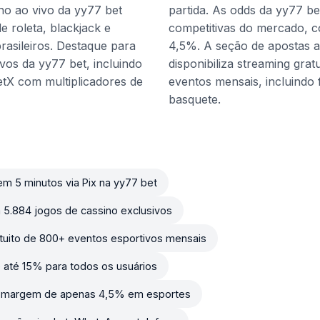
ino ao vivo da yy77 bet
partida. As odds da yy77 be
 roleta, blackjack e
competitivas do mercado,
rasileiros. Destaque para
4,5%. A seção de apostas a
vos da yy77 bet, incluindo
disponibiliza streaming grat
tX com multiplicadores de
eventos mensais, incluindo f
basquete.
em 5 minutos via Pix na yy77 bet
 5.884 jogos de cassino exclusivos
atuito de 800+ eventos esportivos mensais
até 15% para todos os usuários
m margem de apenas 4,5% em esportes