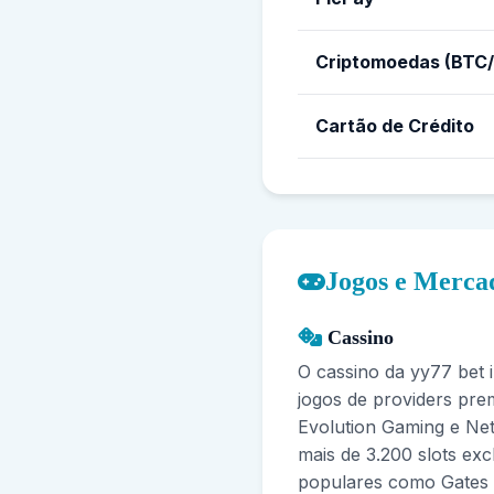
Criptomoedas (BTC
Cartão de Crédito
Jogos e Merca
Cassino
O cassino da yy77 bet
jogos de providers pr
Evolution Gaming e Net
mais de 3.200 slots excl
populares como Gates 