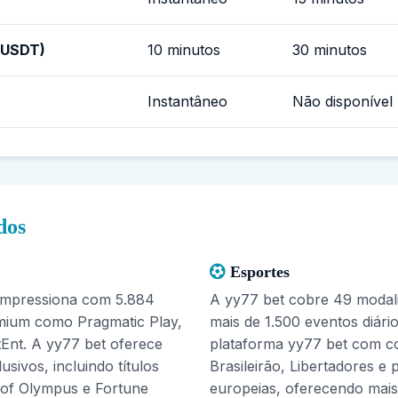
/USDT)
10 minutos
30 minutos
Instantâneo
Não disponível
dos
Esportes
 impressiona com 5.884
A yy77 bet cobre 49 modal
emium como Pragmatic Play,
mais de 1.500 eventos diári
Ent. A yy77 bet oferece
plataforma yy77 bet com c
usivos, incluindo títulos
Brasileirão, Libertadores e p
of Olympus e Fortune
europeias, oferecendo mai