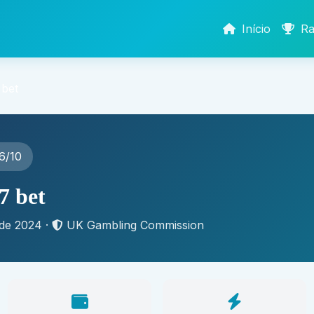
Início
Ra
 bet
6/10
7 bet
de 2024 ·
UK Gambling Commission