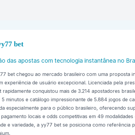
yy77 bet
ão das apostas com tecnologia instantânea no Bra
77 bet chegou ao mercado brasileiro com uma proposta i
m experiência de usuário excepcional. Licenciada pela pre
 rapidamente conquistou mais de 3.214 apostadores brasil
e 5 minutos e catálogo impressionante de 5.884 jogos de ca
ida especialmente para o público brasileiro, oferecendo s
 pagamento locais e odds competitivas em 49 modalidades 
de e variedade, a yy77 bet se posiciona como referência 
mium.