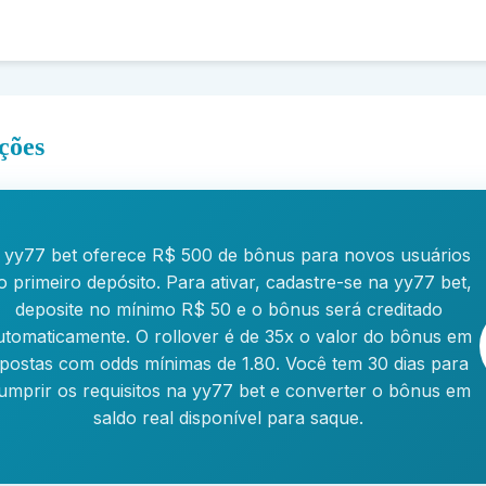
ções
 yy77 bet oferece R$ 500 de bônus para novos usuários
o primeiro depósito. Para ativar, cadastre-se na yy77 bet,
deposite no mínimo R$ 50 e o bônus será creditado
utomaticamente. O rollover é de 35x o valor do bônus em
postas com odds mínimas de 1.80. Você tem 30 dias para
umprir os requisitos na yy77 bet e converter o bônus em
saldo real disponível para saque.