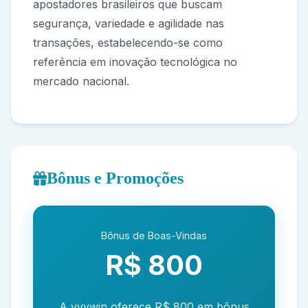
apostadores brasileiros que buscam
segurança, variedade e agilidade nas
transações, estabelecendo-se como
referência em inovação tecnológica no
mercado nacional.
Bônus e Promoções
Bônus de Boas-Vindas
R$ 800
A yyywin oferece R$ 800 em bônus