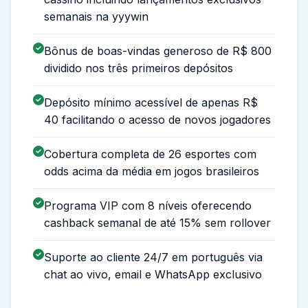
semanais na yyywin
Bônus de boas-vindas generoso de R$ 800
dividido nos três primeiros depósitos
Depósito mínimo acessível de apenas R$
40 facilitando o acesso de novos jogadores
Cobertura completa de 26 esportes com
odds acima da média em jogos brasileiros
Programa VIP com 8 níveis oferecendo
cashback semanal de até 15% sem rollover
Suporte ao cliente 24/7 em português via
chat ao vivo, email e WhatsApp exclusivo