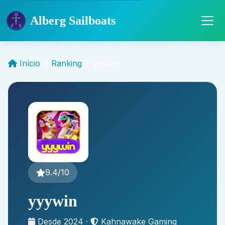
Alberg Sailboats
Início
Ranking
yyywin
9.4/10
yyywin
Desde 2024 ·
Kahnawake Gaming