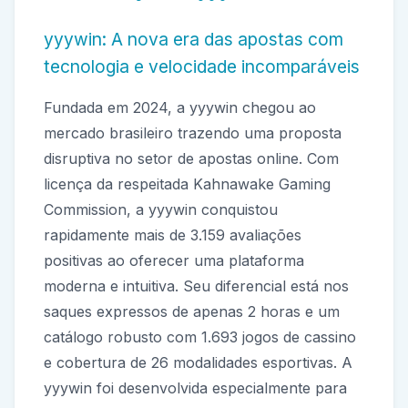
yyywin: A nova era das apostas com
tecnologia e velocidade incomparáveis
Fundada em 2024, a yyywin chegou ao
mercado brasileiro trazendo uma proposta
disruptiva no setor de apostas online. Com
licença da respeitada Kahnawake Gaming
Commission, a yyywin conquistou
rapidamente mais de 3.159 avaliações
positivas ao oferecer uma plataforma
moderna e intuitiva. Seu diferencial está nos
saques expressos de apenas 2 horas e um
catálogo robusto com 1.693 jogos de cassino
e cobertura de 26 modalidades esportivas. A
yyywin foi desenvolvida especialmente para