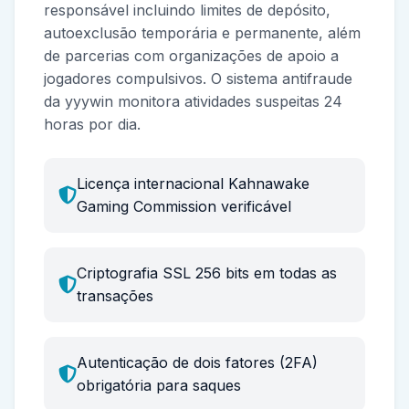
responsável incluindo limites de depósito,
autoexclusão temporária e permanente, além
de parcerias com organizações de apoio a
jogadores compulsivos. O sistema antifraude
da yyywin monitora atividades suspeitas 24
horas por dia.
Licença internacional Kahnawake
Gaming Commission verificável
Criptografia SSL 256 bits em todas as
transações
Autenticação de dois fatores (2FA)
obrigatória para saques