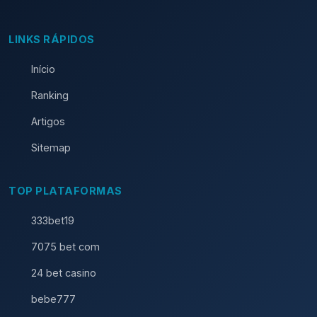
LINKS RÁPIDOS
Início
Ranking
Artigos
Sitemap
TOP PLATAFORMAS
333bet19
7075 bet com
24 bet casino
bebe777