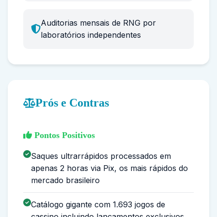
Auditorias mensais de RNG por
laboratórios independentes
Prós e Contras
Pontos Positivos
Saques ultrarrápidos processados em
apenas 2 horas via Pix, os mais rápidos do
mercado brasileiro
Catálogo gigante com 1.693 jogos de
cassino incluindo lançamentos exclusivos