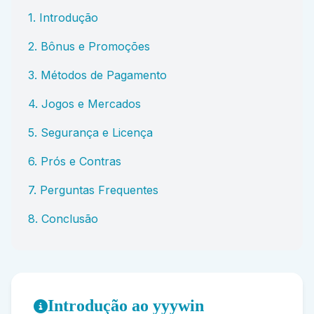
1. Introdução
2. Bônus e Promoções
3. Métodos de Pagamento
4. Jogos e Mercados
5. Segurança e Licença
6. Prós e Contras
7. Perguntas Frequentes
8. Conclusão
Introdução ao yyywin