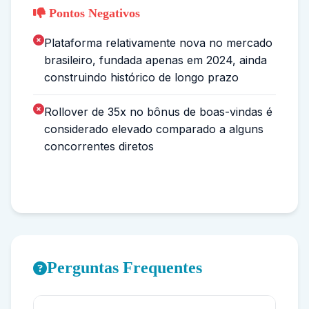
Pontos Negativos
Plataforma relativamente nova no mercado
brasileiro, fundada apenas em 2024, ainda
construindo histórico de longo prazo
Rollover de 35x no bônus de boas-vindas é
considerado elevado comparado a alguns
concorrentes diretos
Perguntas Frequentes