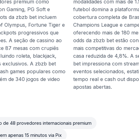
edores premium como
modalidades com mais de 1.
ion Gaming, PG Soft e
futebol domina a plataform
ots da zbzb bet incluem
cobertura completa de Brasi
f Olympus, Fortune Tiger e
Champions League e campeo
ckpots progressivos que
oferecendo mais de 180 mer
es. A seção de cassino ao
odds da zbzb bet estão con
ece 87 mesas com crupiês
mais competitivas do merc
luindo roleta, blackjack,
casa reduzida de 4,8%. A s
 exclusivos. A zbzb bet
bet impressiona com stream
crash games populares como
eventos selecionados, estat
ém de 340 jogos de video
tempo real e cash out disp
apostas abertas.
no de 48 provedores internacionais premium
m apenas 15 minutos via Pix