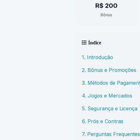
R$ 200
Bônus
Índice
1. Introdução
2. Bônus e Promoções
3. Métodos de Pagamen
4. Jogos e Mercados
5. Segurança e Licença
6. Prós e Contras
7. Perguntas Frequentes