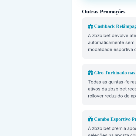
Outras Promoções
Cashback Relâmpag
A zbzb bet devolve at
automaticamente sem n
modalidade esportiva d
Giro Turbinado nas
Todas as quintas-feira
ativos da zbzb bet rec
rollover reduzido de a
Combo Esportivo Pr
A zbzb bet premia apo
seleções na aposta com