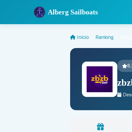
Alberg Sailboats
Início
Ranking
zbzb
8.
zbz
Desd