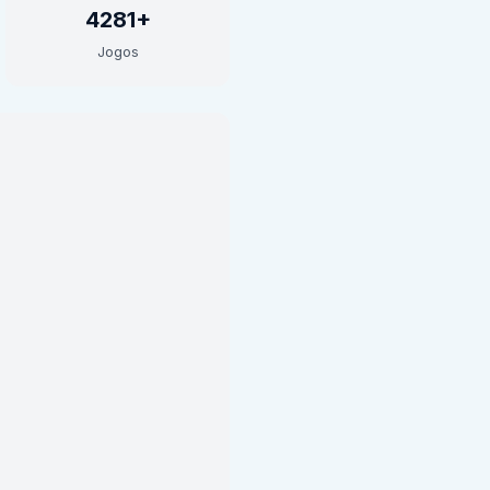
4281+
Jogos