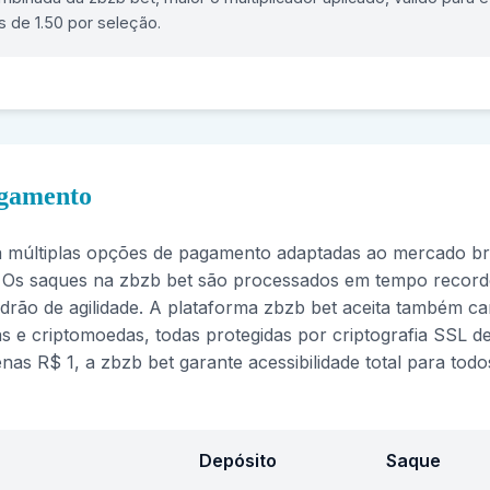
 de 1.50 por seleção.
agamento
za múltiplas opções de pagamento adaptadas ao mercado br
. Os saques na zbzb bet são processados em tempo recorde
ão de agilidade. A plataforma zbzb bet aceita também carte
as e criptomoedas, todas protegidas por criptografia SSL d
as R$ 1, a zbzb bet garante acessibilidade total para todo
Depósito
Saque