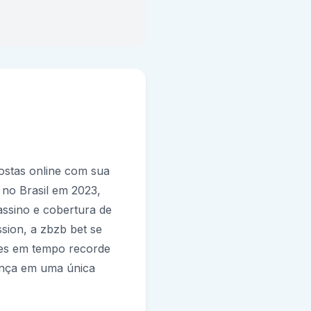
ostas online com sua
 no Brasil em 2023,
assino e cobertura de
sion, a zbzb bet se
ues em tempo recorde
rança em uma única