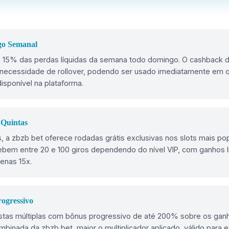
o Semanal
é 15% das perdas líquidas da semana todo domingo. O cashback d
ecessidade de rollover, podendo ser usado imediatamente em q
isponível na plataforma.
 Quintas
s, a zbzb bet oferece rodadas grátis exclusivas nos slots mais p
ebem entre 20 e 100 giros dependendo do nível VIP, com ganhos l
penas 15x.
ogressivo
stas múltiplas com bônus progressivo de até 200% sobre os gan
binada da zbzb bet, maior o multiplicador aplicado, válido para e