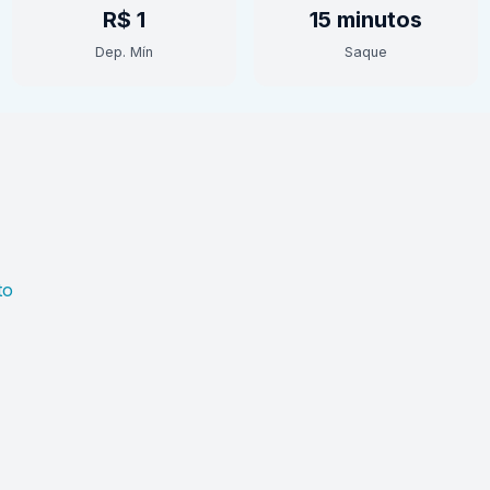
R$ 1
15 minutos
Dep. Mín
Saque
to