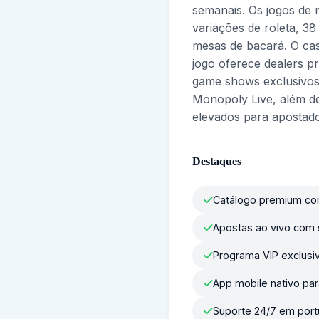
semanais. Os jogos de
variações de roleta, 38
mesas de bacará. O ca
jogo oferece dealers p
game shows exclusivo
Monopoly Live, além de
elevados para apostado
Destaques
Catálogo premium com
Apostas ao vivo com 
Programa VIP exclusi
App mobile nativo par
Suporte 24/7 em port