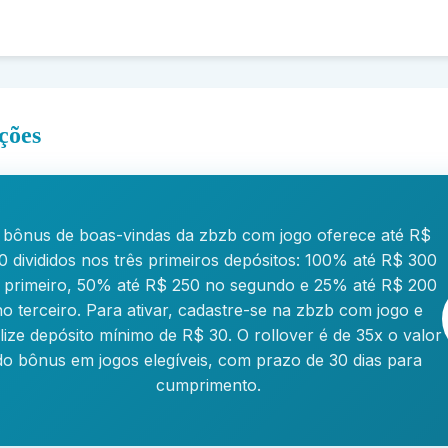
ções
 bônus de boas-vindas da zbzb com jogo oferece até R$
0 divididos nos três primeiros depósitos: 100% até R$ 300
 primeiro, 50% até R$ 250 no segundo e 25% até R$ 200
no terceiro. Para ativar, cadastre-se na zbzb com jogo e
lize depósito mínimo de R$ 30. O rollover é de 35x o valor
do bônus em jogos elegíveis, com prazo de 30 dias para
cumprimento.