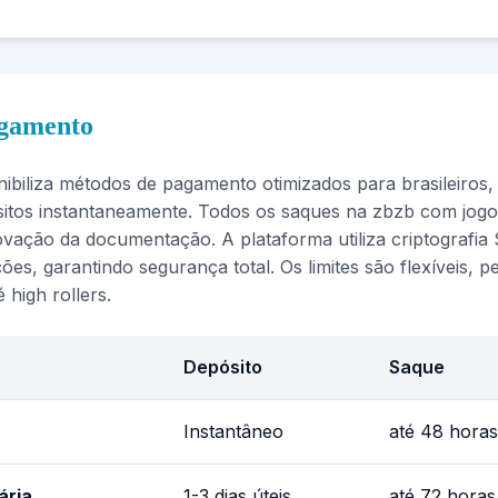
agamento
ibiliza métodos de pagamento otimizados para brasileiros
sitos instantaneamente. Todos os saques na zbzb com jog
vação da documentação. A plataforma utiliza criptografia 
es, garantindo segurança total. Os limites são flexíveis, p
 high rollers.
Depósito
Saque
Instantâneo
até 48 horas
ária
1-3 dias úteis
até 72 horas