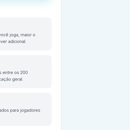
você joga, maior o
er adicional.
s entre os 200
cação geral.
nados para jogadores