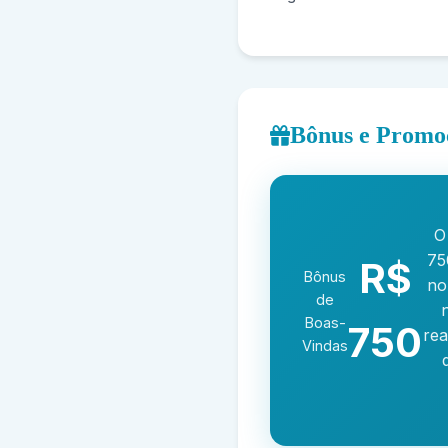
Bônus e Promo
O
75
R$
Bônus
no
de
Boas-
750
rea
Vindas