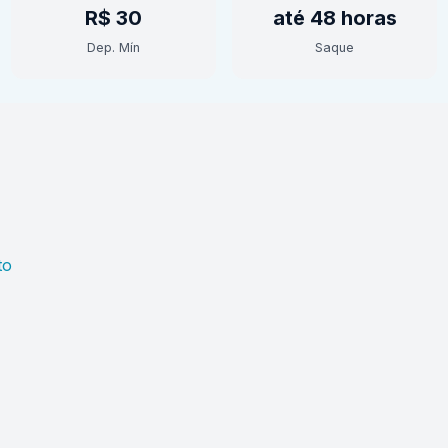
R$ 30
até 48 horas
Dep. Mín
Saque
to