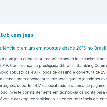
zbzb com jogo
eriência premium em apostas desde 2016 no Brasil
zb com jogo conquistou reconhecimento internacional ant
2019. Com licença da prestigiada Gibraltar Gambling Comm
álogo robusto de 4997 jogos de cassino e cobertura de 29
ma atende tanto apostadores iniciantes quanto jogadores ex
 português, suporte 24/7 especializado e sistema de pagame
 jogo investe constantemente em tecnologia de ponta para g
 móveis e desktop, consolidando-se como referência em ent