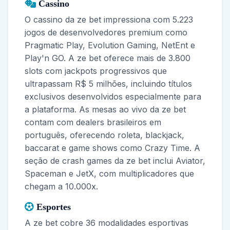
Cassino
O cassino da ze bet impressiona com 5.223
jogos de desenvolvedores premium como
Pragmatic Play, Evolution Gaming, NetEnt e
Play'n GO. A ze bet oferece mais de 3.800
slots com jackpots progressivos que
ultrapassam R$ 5 milhões, incluindo títulos
exclusivos desenvolvidos especialmente para
a plataforma. As mesas ao vivo da ze bet
contam com dealers brasileiros em
português, oferecendo roleta, blackjack,
baccarat e game shows como Crazy Time. A
seção de crash games da ze bet inclui Aviator,
Spaceman e JetX, com multiplicadores que
chegam a 10.000x.
Esportes
A ze bet cobre 36 modalidades esportivas