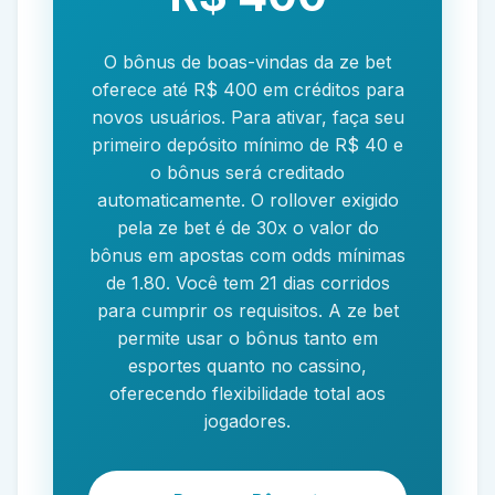
O bônus de boas-vindas da ze bet
oferece até R$ 400 em créditos para
novos usuários. Para ativar, faça seu
primeiro depósito mínimo de R$ 40 e
o bônus será creditado
automaticamente. O rollover exigido
pela ze bet é de 30x o valor do
bônus em apostas com odds mínimas
de 1.80. Você tem 21 dias corridos
para cumprir os requisitos. A ze bet
permite usar o bônus tanto em
esportes quanto no cassino,
oferecendo flexibilidade total aos
jogadores.