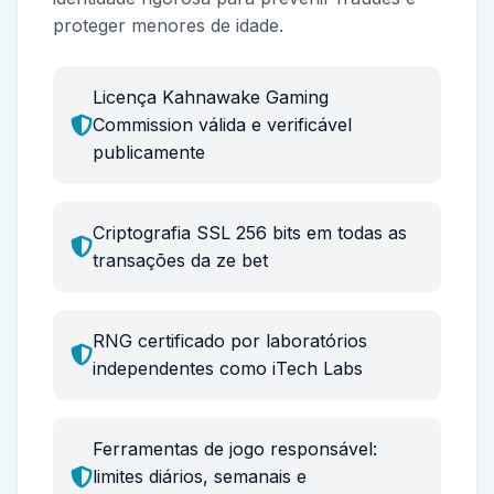
proteger menores de idade.
Licença Kahnawake Gaming
Commission válida e verificável
publicamente
Criptografia SSL 256 bits em todas as
transações da ze bet
RNG certificado por laboratórios
independentes como iTech Labs
Ferramentas de jogo responsável:
limites diários, semanais e