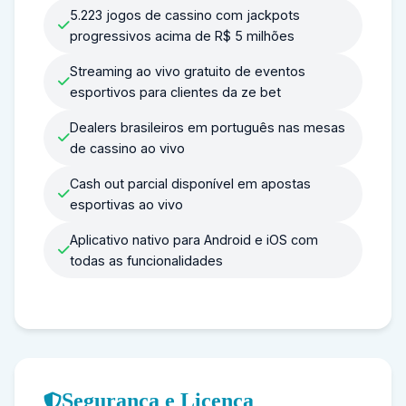
5.223 jogos de cassino com jackpots
progressivos acima de R$ 5 milhões
Streaming ao vivo gratuito de eventos
esportivos para clientes da ze bet
Dealers brasileiros em português nas mesas
de cassino ao vivo
Cash out parcial disponível em apostas
esportivas ao vivo
Aplicativo nativo para Android e iOS com
todas as funcionalidades
Segurança e Licença