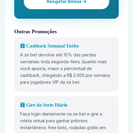
Resgatar Bônus
Outras Promoções
Cashback Semanal Turbo
A ze bet devolve até 15% das perdas
semanais toda segunda-feira. Quanto mais
você aposta, maior o percentual de
cashback, chegando a R$ 2.000 por semana
para jogadores VIP da ze bet.
Giro da Sorte Diário
Faça login diariamente na ze bet e gire a
roleta virtual para ganhar prêmios
instantâneos: free bets, rodadas grátis em