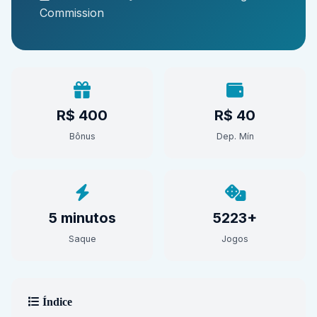
Commission
R$ 400
R$ 40
Bônus
Dep. Mín
5 minutos
5223+
Saque
Jogos
Índice