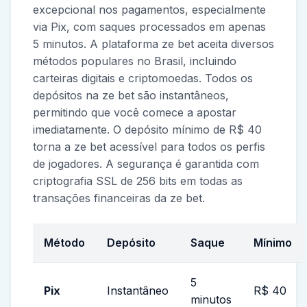
excepcional nos pagamentos, especialmente
via Pix, com saques processados em apenas
5 minutos. A plataforma ze bet aceita diversos
métodos populares no Brasil, incluindo
carteiras digitais e criptomoedas. Todos os
depósitos na ze bet são instantâneos,
permitindo que você comece a apostar
imediatamente. O depósito mínimo de R$ 40
torna a ze bet acessível para todos os perfis
de jogadores. A segurança é garantida com
criptografia SSL de 256 bits em todas as
transações financeiras da ze bet.
Método
Depósito
Saque
Mínimo
5
Pix
Instantâneo
R$ 40
minutos