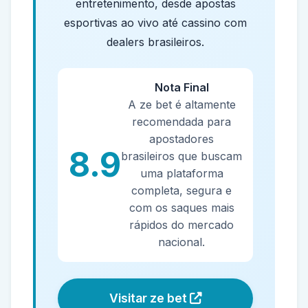
entretenimento, desde apostas
esportivas ao vivo até cassino com
dealers brasileiros.
Nota Final
A ze bet é altamente
recomendada para
apostadores
8.9
brasileiros que buscam
uma plataforma
completa, segura e
com os saques mais
rápidos do mercado
nacional.
Visitar ze bet