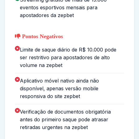
eventos esportivos mensais para
apostadores da zepbet
Pontos Negativos
Limite de saque diário de R$ 10.000 pode
ser restritivo para apostadores de alto
volume na zepbet
Aplicativo móvel nativo ainda não
disponível, apenas versão mobile
responsiva do site zepbet
Verificação de documentos obrigatória
antes do primeiro saque pode atrasar
retiradas urgentes na zepbet