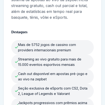
streaming gratuito, cash out parcial e total,
além de estatísticas em tempo real para
basquete, tênis, vôlei e eSports.
Destaques
Mais de 5752 jogos de cassino com
providers internacionais premium
Streaming ao vivo gratuito para mais de
15.000 eventos esportivos mensais
Cash out disponível em apostas pré-jogo e
ao vivo na zepbet
Seção exclusiva de eSports com CS2, Dota
2, League of Legends e Valorant
Jackpots progressivos com prêmios acima