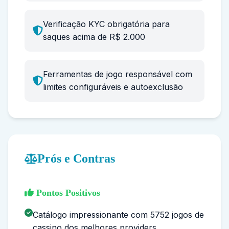
Verificação KYC obrigatória para
saques acima de R$ 2.000
Ferramentas de jogo responsável com
limites configuráveis e autoexclusão
Prós e Contras
Pontos Positivos
Catálogo impressionante com 5752 jogos de
cassino dos melhores providers