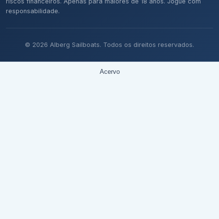
riscos financeiros. Apenas para maiores de 18 anos. Jogue com
responsabilidade.
© 2026 Alberg Sailboats. Todos os direitos reservados.
Acervo