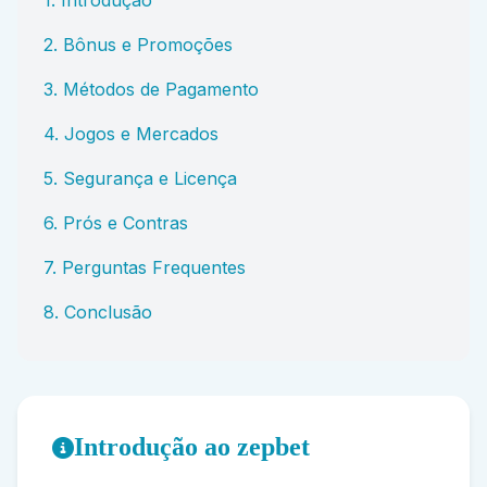
1. Introdução
2. Bônus e Promoções
3. Métodos de Pagamento
4. Jogos e Mercados
5. Segurança e Licença
6. Prós e Contras
7. Perguntas Frequentes
8. Conclusão
Introdução ao zepbet