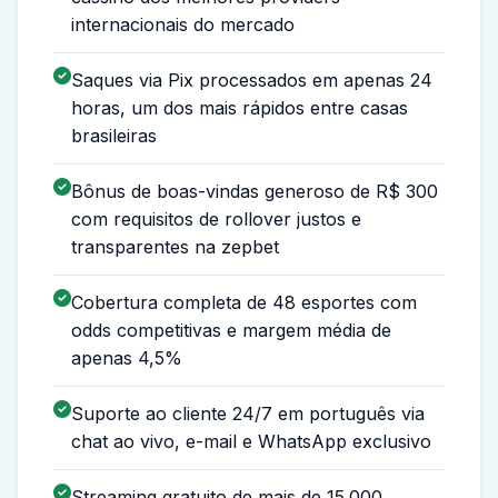
internacionais do mercado
Saques via Pix processados em apenas 24
horas, um dos mais rápidos entre casas
brasileiras
Bônus de boas-vindas generoso de R$ 300
com requisitos de rollover justos e
transparentes na zepbet
Cobertura completa de 48 esportes com
odds competitivas e margem média de
apenas 4,5%
Suporte ao cliente 24/7 em português via
chat ao vivo, e-mail e WhatsApp exclusivo
Streaming gratuito de mais de 15.000