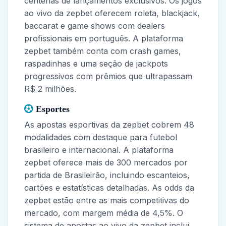
centenas de lançamentos exclusivos. Os jogos
ao vivo da zepbet oferecem roleta, blackjack,
baccarat e game shows com dealers
profissionais em português. A plataforma
zepbet também conta com crash games,
raspadinhas e uma seção de jackpots
progressivos com prêmios que ultrapassam
R$ 2 milhões.
Esportes
As apostas esportivas da zepbet cobrem 48
modalidades com destaque para futebol
brasileiro e internacional. A plataforma
zepbet oferece mais de 300 mercados por
partida de Brasileirão, incluindo escanteios,
cartões e estatísticas detalhadas. As odds da
zepbet estão entre as mais competitivas do
mercado, com margem média de 4,5%. O
sistema de apostas ao vivo da zepbet inclui