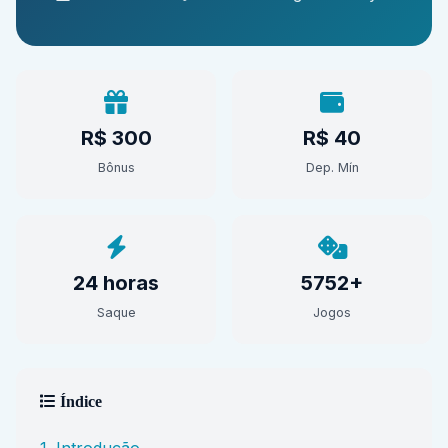
R$ 300
R$ 40
Bônus
Dep. Mín
24 horas
5752+
Saque
Jogos
Índice