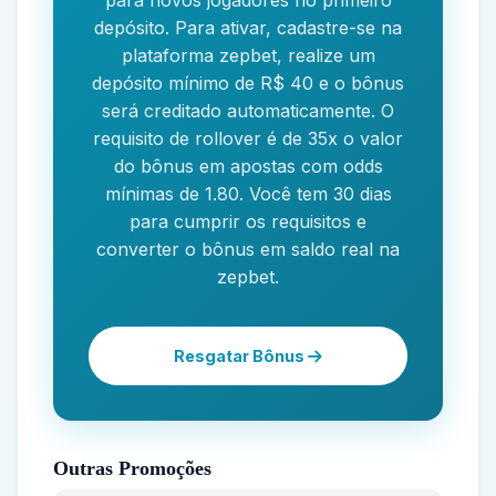
para novos jogadores no primeiro
depósito. Para ativar, cadastre-se na
plataforma zepbet, realize um
depósito mínimo de R$ 40 e o bônus
será creditado automaticamente. O
requisito de rollover é de 35x o valor
do bônus em apostas com odds
mínimas de 1.80. Você tem 30 dias
para cumprir os requisitos e
converter o bônus em saldo real na
zepbet.
Resgatar Bônus
Outras Promoções