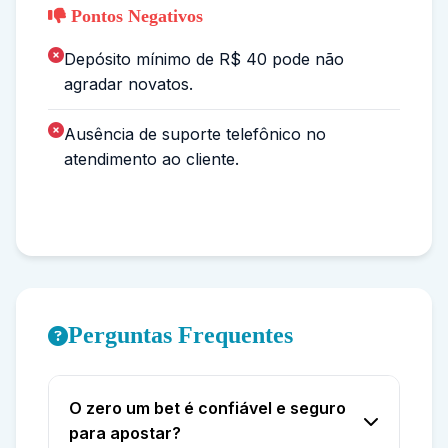
Pontos Negativos
Depósito mínimo de R$ 40 pode não
agradar novatos.
Ausência de suporte telefônico no
atendimento ao cliente.
Perguntas Frequentes
O zero um bet é confiável e seguro
para apostar?