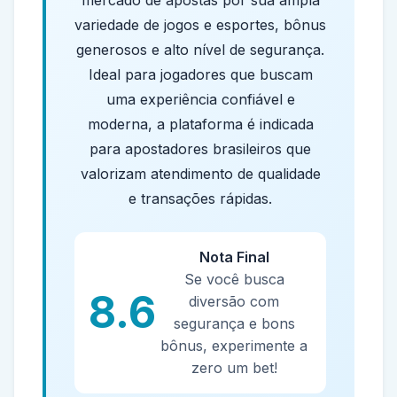
mercado de apostas por sua ampla
variedade de jogos e esportes, bônus
generosos e alto nível de segurança.
Ideal para jogadores que buscam
uma experiência confiável e
moderna, a plataforma é indicada
para apostadores brasileiros que
valorizam atendimento de qualidade
e transações rápidas.
Nota Final
Se você busca
8.6
diversão com
segurança e bons
bônus, experimente a
zero um bet!