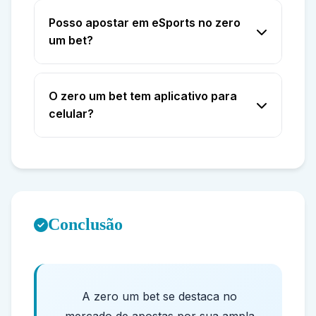
pagamentos com criptomoedas. Mas
Posso apostar em eSports no zero
oferece opções rápidas como Pix e
um bet?
carteiras digitais.
Sim, a zero um bet cobre uma ampla
variedade de eSports como CS:GO, LoL
O zero um bet tem aplicativo para
e Dota 2, com mercados ao vivo
celular?
disponíveis.
Sim, a zero um bet possui um aplicativo
móvel otimizado, disponível para
Android e iOS. Ele oferece a mesma
funcionalidade do site.
Conclusão
A zero um bet se destaca no