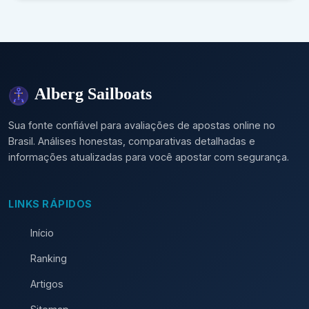
Alberg Sailboats
Sua fonte confiável para avaliações de apostas online no
Brasil. Análises honestas, comparativas detalhadas e
informações atualizadas para você apostar com segurança.
LINKS RÁPIDOS
Início
Ranking
Artigos