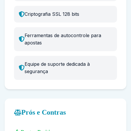
Criptografia SSL 128 bits
Ferramentas de autocontrole para
apostas
Equipe de suporte dedicada à
segurança
Prós e Contras