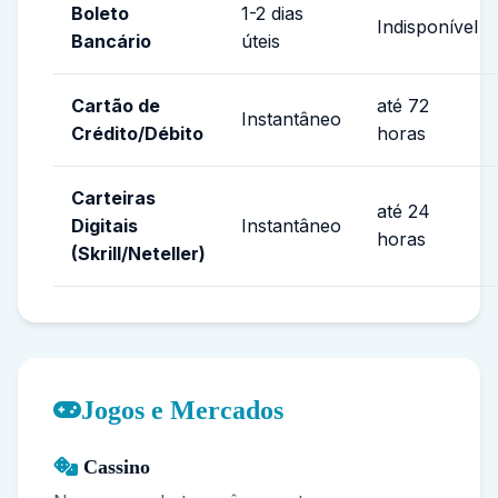
Boleto
1-2 dias
Indisponível
Bancário
úteis
Cartão de
até 72
Instantâneo
Crédito/Débito
horas
Carteiras
até 24
Digitais
Instantâneo
horas
(Skrill/Neteller)
Jogos e Mercados
Cassino