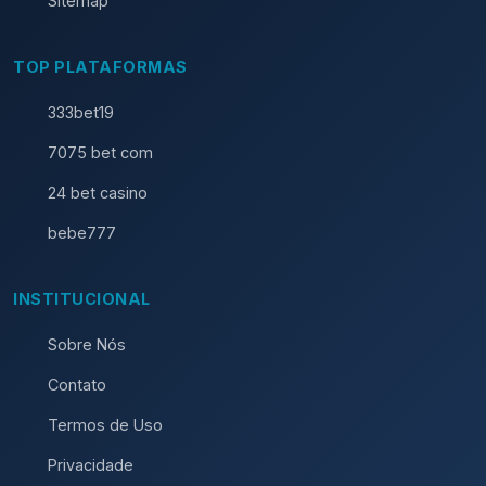
Sitemap
TOP PLATAFORMAS
333bet19
7075 bet com
24 bet casino
bebe777
INSTITUCIONAL
Sobre Nós
Contato
Termos de Uso
Privacidade