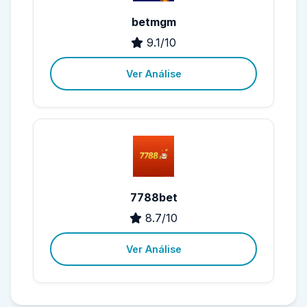
betmgm
9.1/10
Ver Análise
7788bet
8.7/10
Ver Análise