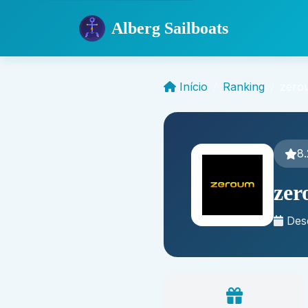
Alberg Sailboats
Início
Ranking
zero
8.
ze
Des