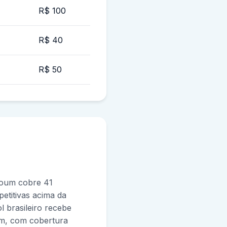
R$ 100
R$ 40
R$ 50
roum cobre 41
etitivas acima da
 brasileiro recebe
um, com cobertura