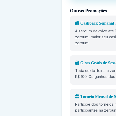
Outras Promoções
Cashback Semanal 
A zeroum devolve até 1
zeroum, maior seu cash
zeroum.
Giros Grátis de Sext
Toda sexta-feira, a ze
R$ 100. Os ganhos dos 
Torneio Mensal de S
Participe dos torneio
participantes na zerou