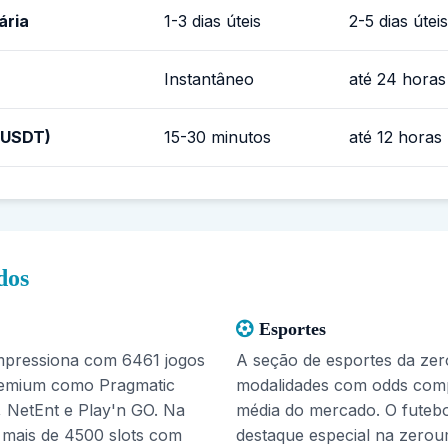
ária
1-3 dias úteis
2-5 dias úteis
Instantâneo
até 24 horas
/USDT)
15-30 minutos
até 12 horas
dos
Esportes
mpressiona com 6461 jogos
A seção de esportes da ze
remium como Pragmatic
modalidades com odds comp
, NetEnt e Play'n GO. Na
média do mercado. O futebol
mais de 4500 slots com
destaque especial na zero