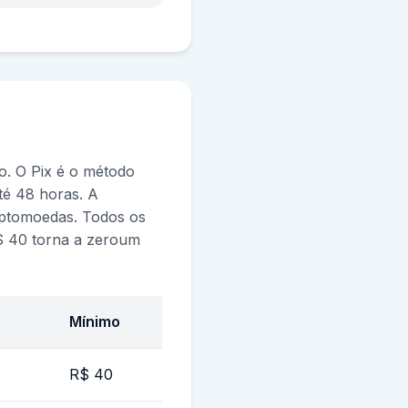
o. O Pix é o método
té 48 horas. A
riptomoedas. Todos os
R$ 40 torna a zeroum
Mínimo
R$ 40