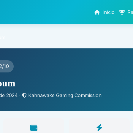
Início
Ra
um
2/10
roum
de 2024 ·
Kahnawake Gaming Commission