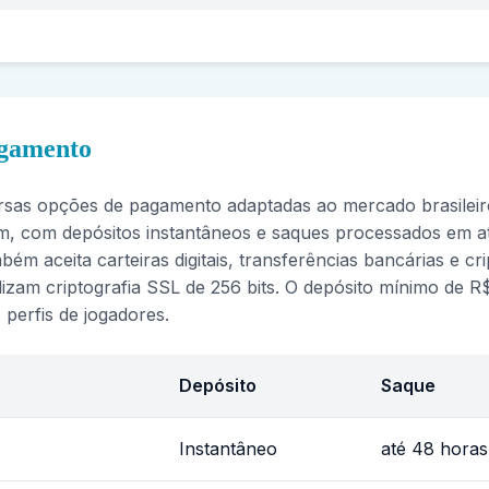
agamento
rsas opções de pagamento adaptadas ao mercado brasileir
m, com depósitos instantâneos e saques processados em a
ém aceita carteiras digitais, transferências bancárias e c
izam criptografia SSL de 256 bits. O depósito mínimo de 
 perfis de jogadores.
Depósito
Saque
Instantâneo
até 48 horas