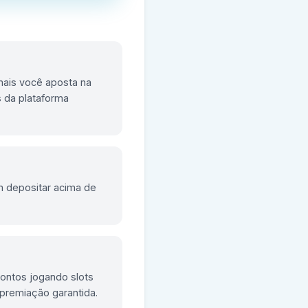
mais você aposta na
s da plataforma
em depositar acima de
ontos jogando slots
premiação garantida.