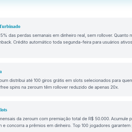
Turbinado
5% das perdas semanais em dinheiro real, sem rollover. Quanto 
back. Crédito automático toda segunda-feira para usuários ativo
a
roum distribui até 100 giros grátis em slots selecionados para qu
free spins na zeroum têm rollover reduzido de apenas 20x.
lots
s mensais da zeroum com premiação total de R$ 50.000. Acumule p
m e concorra a prêmios em dinheiro. Top 100 jogadores garantem 