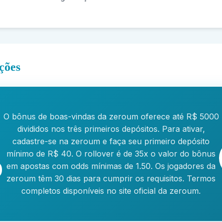
ções
O bônus de boas-vindas da zeroum oferece até R$ 5000
divididos nos três primeiros depósitos. Para ativar,
cadastre-se na zeroum e faça seu primeiro depósito
mínimo de R$ 40. O rollover é de 35x o valor do bônus
0
em apostas com odds mínimas de 1.50. Os jogadores da
zeroum têm 30 dias para cumprir os requisitos. Termos
completos disponíveis no site oficial da zeroum.