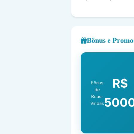
Bônus e Promo
R$
Bônus
de
Boas-
500
Vindas