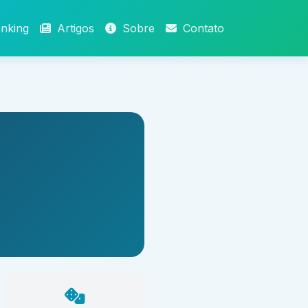
nking
Artigos
Sobre
Contato