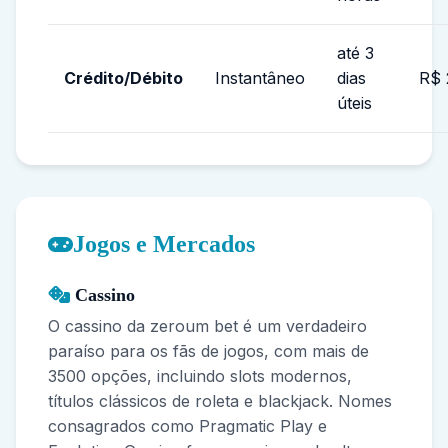
até 3
Crédito/Débito
Instantâneo
dias
R$ 
úteis
Jogos e Mercados
Cassino
O cassino da zeroum bet é um verdadeiro
paraíso para os fãs de jogos, com mais de
3500 opções, incluindo slots modernos,
títulos clássicos de roleta e blackjack. Nomes
consagrados como Pragmatic Play e