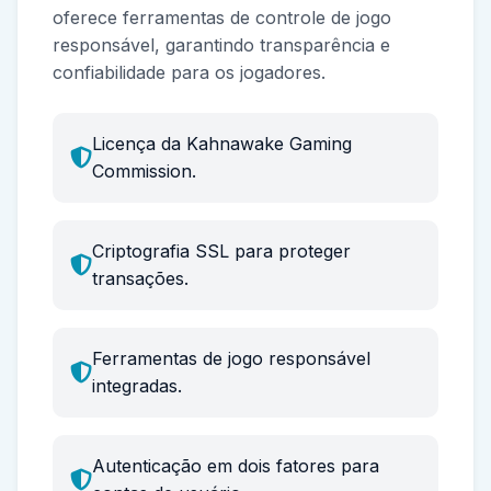
oferece ferramentas de controle de jogo
responsável, garantindo transparência e
confiabilidade para os jogadores.
Licença da Kahnawake Gaming
Commission.
Criptografia SSL para proteger
transações.
Ferramentas de jogo responsável
integradas.
Autenticação em dois fatores para