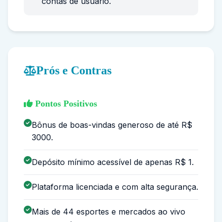
contas de usuário.
Prós e Contras
Pontos Positivos
Bônus de boas-vindas generoso de até R$
3000.
Depósito mínimo acessível de apenas R$ 1.
Plataforma licenciada e com alta segurança.
Mais de 44 esportes e mercados ao vivo