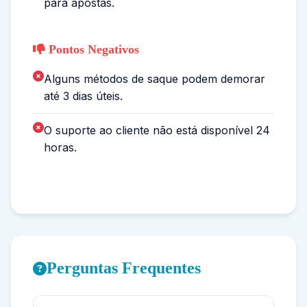
para apostas.
Pontos Negativos
Alguns métodos de saque podem demorar
até 3 dias úteis.
O suporte ao cliente não está disponível 24
horas.
Perguntas Frequentes