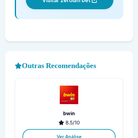
Visitar zeroum bet
Outras Recomendações
bwin
8.5/10
Ver Análise