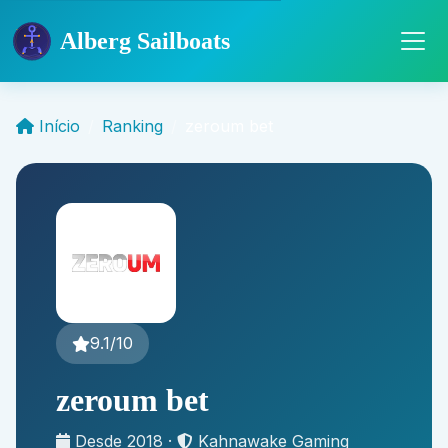
Alberg Sailboats
Início
Ranking
zeroum bet
9.1/10
zeroum bet
Desde 2018 ·
Kahnawake Gaming