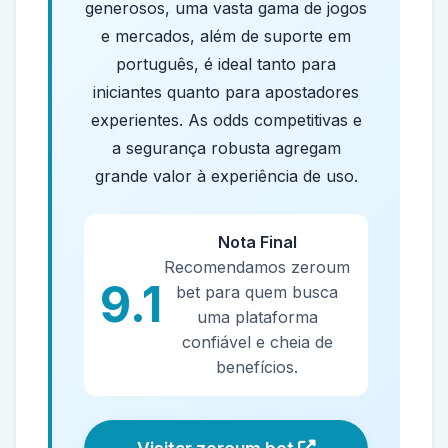
generosos, uma vasta gama de jogos
e mercados, além de suporte em
português, é ideal tanto para
iniciantes quanto para apostadores
experientes. As odds competitivas e
a segurança robusta agregam
grande valor à experiência de uso.
Nota Final
Recomendamos zeroum
9.1
bet para quem busca
uma plataforma
confiável e cheia de
benefícios.