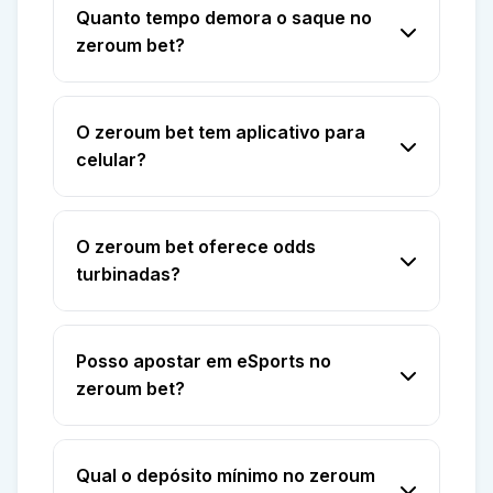
Quanto tempo demora o saque no
zeroum bet?
Os saques no zeroum bet são
processados em até 48 horas. Métodos
O zeroum bet tem aplicativo para
como Pix podem ser ainda mais rápidos.
celular?
Sim, zeroum bet possui um aplicativo
otimizado para Android e iOS,
O zeroum bet oferece odds
oferecendo uma experiência de apostas
turbinadas?
fluida no celular.
Sim, zeroum bet oferece odds
turbinadas em eventos de destaque
Posso apostar em eSports no
como finais de campeonatos e jogos
zeroum bet?
importantes.
Sim, zeroum bet tem uma seção
dedicada a eSports, com mercados para
Qual o depósito mínimo no zeroum