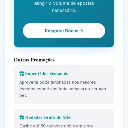
atingir o volume de apostas
necessário.
Resgatar Bônus
Outras Promoções
Super Odds Semanais
Aproveite odds turbinadas nos maiores
eventos esportivos toda semana no zeroum
bet.
Rodadas Grátis do Mês
Ganhe até 50 rodadas grátis em slots