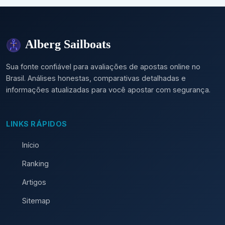
Alberg Sailboats
Sua fonte confiável para avaliações de apostas online no
Brasil. Análises honestas, comparativas detalhadas e
informações atualizadas para você apostar com segurança.
LINKS RÁPIDOS
Início
Ranking
Artigos
Sitemap