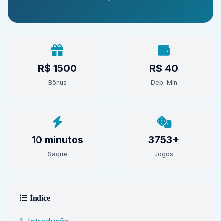
R$ 1500
R$ 40
Bônus
Dep. Mín
10 minutos
3753+
Saque
Jogos
Índice