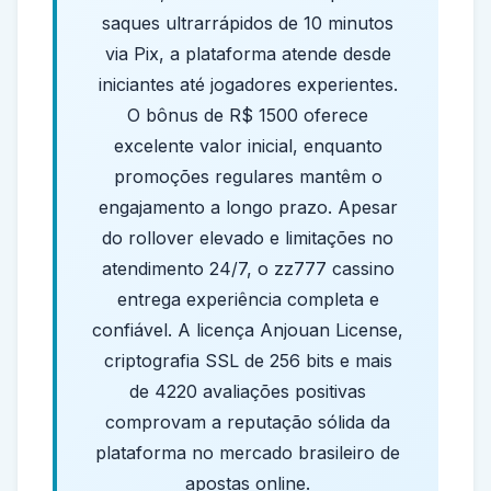
saques ultrarrápidos de 10 minutos
via Pix, a plataforma atende desde
iniciantes até jogadores experientes.
O bônus de R$ 1500 oferece
excelente valor inicial, enquanto
promoções regulares mantêm o
engajamento a longo prazo. Apesar
do rollover elevado e limitações no
atendimento 24/7, o zz777 cassino
entrega experiência completa e
confiável. A licença Anjouan License,
criptografia SSL de 256 bits e mais
de 4220 avaliações positivas
comprovam a reputação sólida da
plataforma no mercado brasileiro de
apostas online.