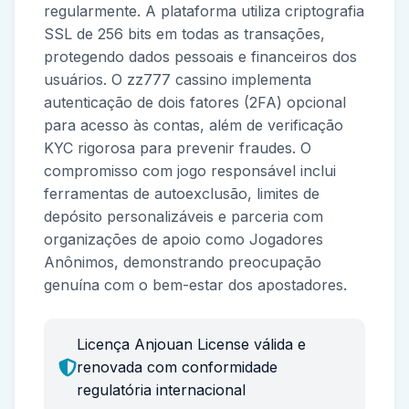
regularmente. A plataforma utiliza criptografia
SSL de 256 bits em todas as transações,
protegendo dados pessoais e financeiros dos
usuários. O zz777 cassino implementa
autenticação de dois fatores (2FA) opcional
para acesso às contas, além de verificação
KYC rigorosa para prevenir fraudes. O
compromisso com jogo responsável inclui
ferramentas de autoexclusão, limites de
depósito personalizáveis e parceria com
organizações de apoio como Jogadores
Anônimos, demonstrando preocupação
genuína com o bem-estar dos apostadores.
Licença Anjouan License válida e
renovada com conformidade
regulatória internacional