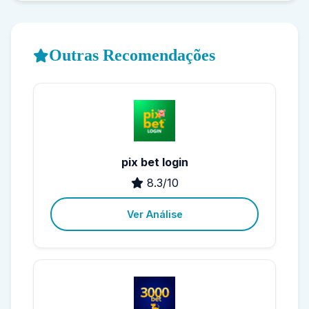
Outras Recomendações
pix bet login
8.3/10
Ver Análise