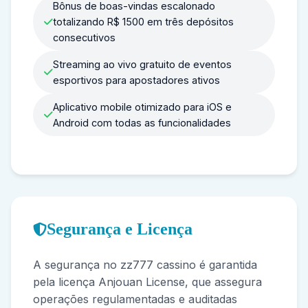
Bônus de boas-vindas escalonado
totalizando R$ 1500 em três depósitos
consecutivos
Streaming ao vivo gratuito de eventos
esportivos para apostadores ativos
Aplicativo mobile otimizado para iOS e
Android com todas as funcionalidades
Segurança e Licença
A segurança no zz777 cassino é garantida
pela licença Anjouan License, que assegura
operações regulamentadas e auditadas