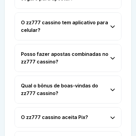
disponibiliza mais de 200 eventos diários
Absolutamente. O zz777 cassino opera
com odds atualizadas em tempo real,
sob licença Anjouan License desde
incluindo futebol, basquete, tênis e
O zz777 cassino tem aplicativo para
2018, garantindo operações
eSports. O zz777 cassino também
celular?
regulamentadas e auditadas. A
oferece streaming gratuito integrado
Sim, o zz777 cassino disponibiliza
plataforma utiliza criptografia SSL de
para apostadores com saldo ativo,
aplicativo nativo otimizado para
256 bits para proteger todas as
Posso fazer apostas combinadas no
permitindo acompanhar os jogos
dispositivos Android e iOS. O app
transações financeiras e dados pessoais.
zz777 cassino?
enquanto aposta. Recursos como cash
oferece todas as funcionalidades da
Com mais de 4220 avaliações positivas e
out parcial e estatísticas detalhadas
Sim, o zz777 cassino permite criar
versão desktop, incluindo acesso aos
nota 8.1, o zz777 cassino demonstra
melhoram significativamente a
apostas combinadas (múltiplas) com até
3753 jogos de cassino, apostas
Qual o bônus de boas-vindas do
reputação sólida. A verificação KYC
experiência.
20 seleções diferentes em diversos
esportivas ao vivo, depósitos via Pix e
zz777 cassino?
rigorosa e ferramentas de jogo
esportes e ligas. O sistema
saques rápidos. O aplicativo do zz777
responsável reforçam o compromisso
O bônus de boas-vindas do zz777
automaticamente calcula as odds
cassino possui interface intuitiva,
com segurança e transparência.
cassino totaliza R$ 1500 distribuídos em
multiplicadas e potencial de pagamento.
O zz777 cassino aceita Pix?
notificações push para promoções
três depósitos: 100% até R$ 600 no
O zz777 cassino também oferece
exclusivas e consumo reduzido de
Sim, o zz777 cassino aceita Pix como
primeiro depósito, 50% até R$ 500 no
função de criador de apostas
dados móveis, garantindo experiência