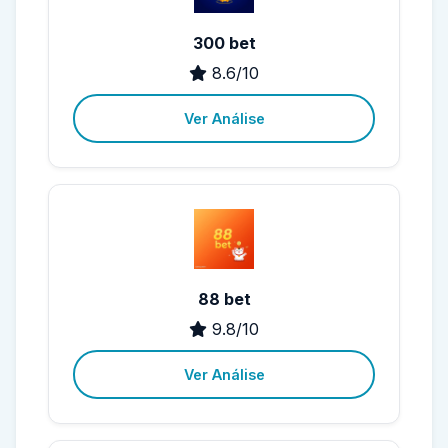
300 bet
8.6/10
Ver Análise
88 bet
9.8/10
Ver Análise