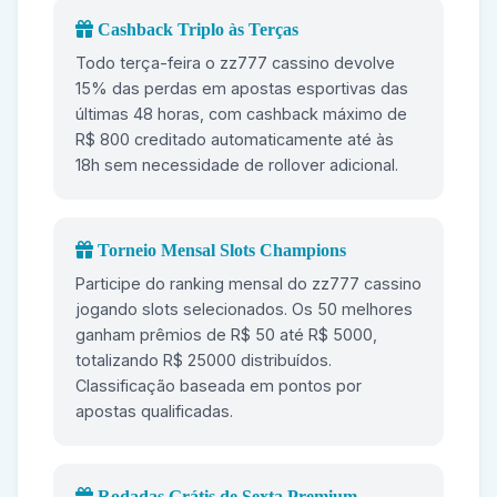
Cashback Triplo às Terças
Todo terça-feira o zz777 cassino devolve
15% das perdas em apostas esportivas das
últimas 48 horas, com cashback máximo de
R$ 800 creditado automaticamente até às
18h sem necessidade de rollover adicional.
Torneio Mensal Slots Champions
Participe do ranking mensal do zz777 cassino
jogando slots selecionados. Os 50 melhores
ganham prêmios de R$ 50 até R$ 5000,
totalizando R$ 25000 distribuídos.
Classificação baseada em pontos por
apostas qualificadas.
Rodadas Grátis de Sexta Premium