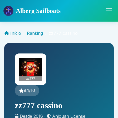
Alberg Sailboats
Início
Ranking
zz777 cassino
8.1/10
zz777 cassino
Desde 2018 ·
Anjouan License