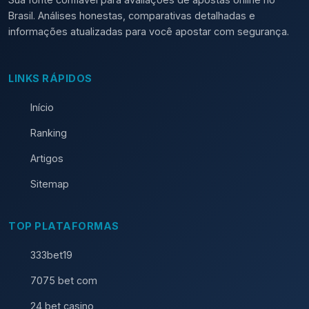
Brasil. Análises honestas, comparativas detalhadas e
informações atualizadas para você apostar com segurança.
LINKS RÁPIDOS
Início
Ranking
Artigos
Sitemap
TOP PLATAFORMAS
333bet19
7075 bet com
24 bet casino