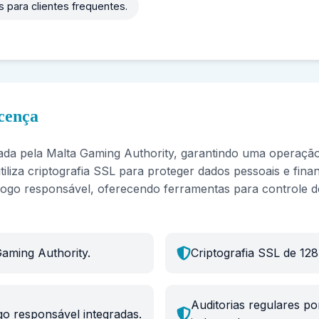
 para clientes frequentes.
cença
iada pela Malta Gaming Authority, garantindo uma operaçã
tiliza criptografia SSL para proteger dados pessoais e finan
 jogo responsável, oferecendo ferramentas para controle d
Gaming Authority.
Criptografia SSL de 128 
Auditorias regulares p
go responsável integradas.