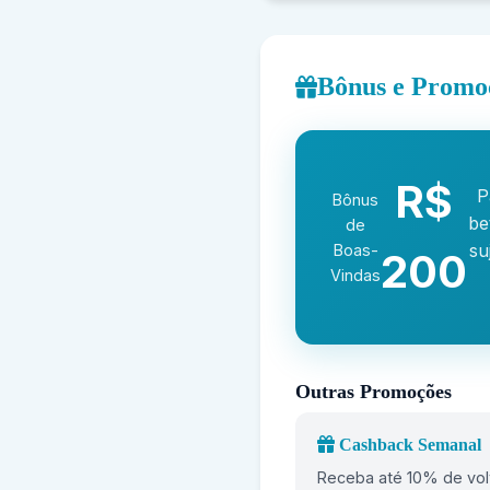
Bônus e Promo
R$
P
Bônus
be
de
su
Boas-
200
Vindas
Outras Promoções
Cashback Semanal
Receba até 10% de vol