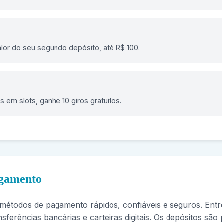
lor do seu segundo depósito, até R$ 100.
 em slots, ganhe 10 giros gratuitos.
agamento
métodos de pagamento rápidos, confiáveis e seguros. Entr
nsferências bancárias e carteiras digitais. Os depósitos sã