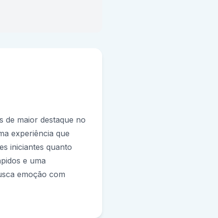
s de maior destaque no
uma experiência que
es iniciantes quanto
ápidos e uma
 busca emoção com