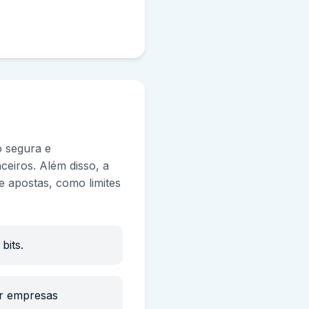
o segura e
ceiros. Além disso, a
e apostas, como limites
bits.
or empresas