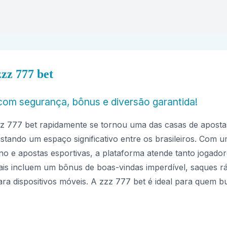
zz 777 bet
com segurança, bônus e diversão garantida!
z 777 bet rapidamente se tornou uma das casas de aposta
stando um espaço significativo entre os brasileiros. Com 
no e apostas esportivas, a plataforma atende tanto jogador
iais incluem um bônus de boas-vindas imperdível, saques r
ara dispositivos móveis. A zzz 777 bet é ideal para quem