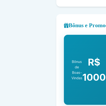
Bônus e Promo
R$
Bônus
de
Boas-
1000
Vindas