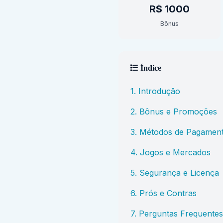
R$ 1000
Bônus
Índice
1. Introdução
2. Bônus e Promoções
3. Métodos de Pagamen
4. Jogos e Mercados
5. Segurança e Licença
6. Prós e Contras
7. Perguntas Frequentes