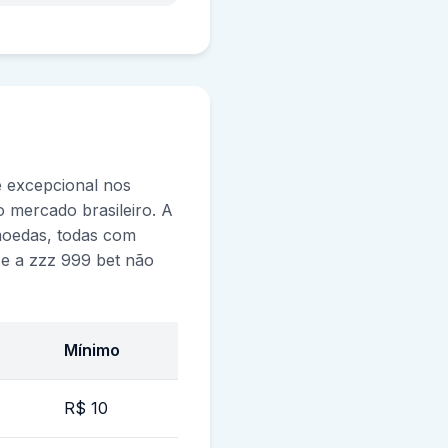
e excepcional nos
 mercado brasileiro. A
omoedas, todas com
 e a zzz 999 bet não
Mínimo
R$ 10