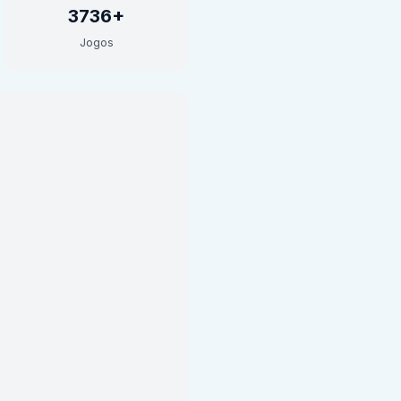
3736+
Jogos