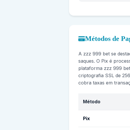
Métodos de P
A zzz 999 bet se desta
saques. O Pix é proces
plataforma zzz 999 bet 
criptografia SSL de 25
cobra taxas em transaç
Método
Pix