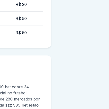
R$ 20
R$ 50
R$ 50
99 bet cobre 34
ial no futebol
s de 280 mercados por
 da zzz 999 bet estão