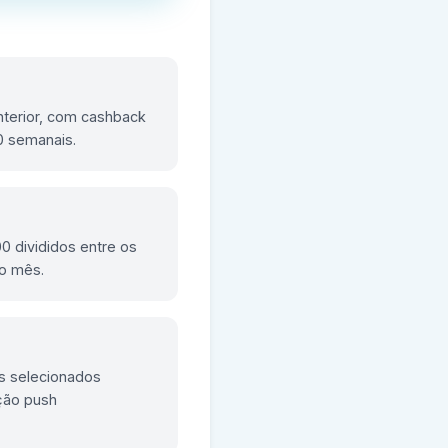
nterior, com cashback
0 semanais.
0 divididos entre os
 o mês.
s selecionados
ação push