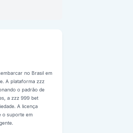
sembarcar no Brasil em
e. A plataforma zzz
ionando o padrão de
es, a zzz 999 bet
iedade. A licença
e o suporte em
gente.