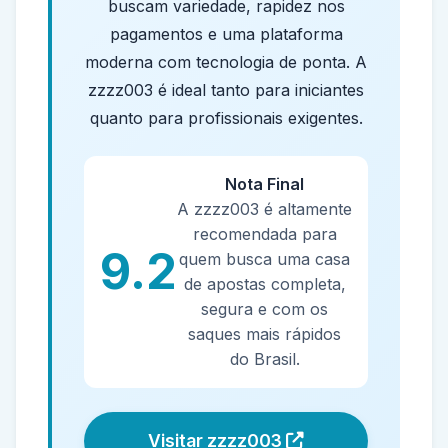
buscam variedade, rapidez nos
pagamentos e uma plataforma
moderna com tecnologia de ponta. A
zzzz003 é ideal tanto para iniciantes
quanto para profissionais exigentes.
Nota Final
A zzzz003 é altamente
recomendada para
9.2
quem busca uma casa
de apostas completa,
segura e com os
saques mais rápidos
do Brasil.
Visitar zzzz003