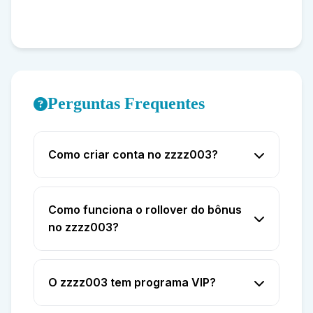
Perguntas Frequentes
Como criar conta no zzzz003?
Criar conta na zzzz003 é simples e
rápido: acesse o site oficial, clique em
Como funciona o rollover do bônus
'Registrar' no canto superior direito,
no zzzz003?
preencha o formulário com CPF, e-mail,
O rollover do bônus na zzzz003 exige
telefone e crie uma senha forte. A
que você aposte 35 vezes o valor do
zzzz003 enviará um código de
O zzzz003 tem programa VIP?
bônus recebido antes de poder sacar os
verificação por SMS. Após confirmar,