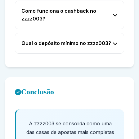
Sim! O programa VIP da zzzz003 possui
ganhos. Por exemplo, com bônus de R$
faça login, acesse 'Meu Perfil' e
8 níveis exclusivos: Bronze, Prata,
300, é necessário apostar R$ 10.500 no
complete o cadastro com endereço e
Como funciona o cashback no
Ouro, Platina, Diamante, Master, Elite e
total. Na zzzz003, apenas apostas com
zzzz003?
data de nascimento. Para saques, será
Legend. Você avança automaticamente
odds mínimas de 1.80 contam para o
necessário enviar documento com foto
O cashback da zzzz003 é calculado
apostando na plataforma zzzz003,
rollover, e você tem 30 dias corridos
para verificação KYC. O processo todo
semanalmente, de segunda a domingo,
acumulando pontos de fidelidade.
para cumprir o requisito. Apostas em
Qual o depósito mínimo no zzzz003?
leva menos de 5 minutos na plataforma
sobre suas perdas líquidas (depósitos
Benefícios incluem cashback
slots contribuem 100%, enquanto roleta
zzzz003.
O depósito mínimo na zzzz003 é de
menos saques e bônus). Todo domingo
progressivo de 5% a 20%, gerente de
contribui 50%. Acompanhe o progresso
apenas R$ 10 via Pix, tornando a
às 18h, a zzzz003 credita
conta dedicado a partir do nível
em tempo real na seção 'Meus Bônus'
plataforma acessível para todos os
automaticamente até 15% do valor
Diamante, bônus de aniversário
da zzzz003.
perfis de jogadores. Para PicPay, o
perdido, limitado a R$ 2.500 por
personalizados, limites de saque
Conclusão
mínimo é R$ 20, Mercado Pago R$ 15 e
semana. O percentual varia conforme
aumentados e convites para eventos
cartão de crédito R$ 30. A zzzz003 não
seu nível VIP: usuários Bronze recebem
exclusivos. O nível Legend da zzzz003
cobra taxas em depósitos, e o valor cai
5%, enquanto Legend recebem 20%. O
oferece viagens internacionais e
instantaneamente na conta para Pix e
melhor: o cashback da zzzz003 não
prêmios em dinheiro mensais de até R$
A zzzz003 se consolida como uma
carteiras digitais. Não há limite máximo
tem rollover e pode ser sacado
50.000.
das casas de apostas mais completas
de depósito, mas valores acima de R$
imediatamente ou usado em qualquer