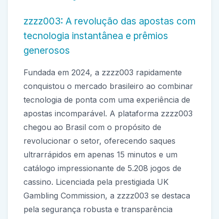
zzzz003: A revolução das apostas com
tecnologia instantânea e prêmios
generosos
Fundada em 2024, a zzzz003 rapidamente
conquistou o mercado brasileiro ao combinar
tecnologia de ponta com uma experiência de
apostas incomparável. A plataforma zzzz003
chegou ao Brasil com o propósito de
revolucionar o setor, oferecendo saques
ultrarrápidos em apenas 15 minutos e um
catálogo impressionante de 5.208 jogos de
cassino. Licenciada pela prestigiada UK
Gambling Commission, a zzzz003 se destaca
pela segurança robusta e transparência