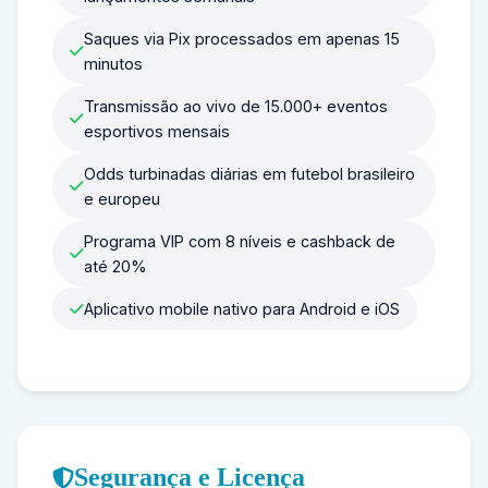
Saques via Pix processados em apenas 15
minutos
Transmissão ao vivo de 15.000+ eventos
esportivos mensais
Odds turbinadas diárias em futebol brasileiro
e europeu
Programa VIP com 8 níveis e cashback de
até 20%
Aplicativo mobile nativo para Android e iOS
Segurança e Licença