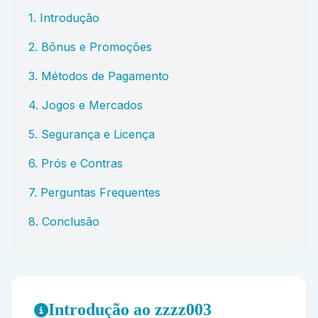
1. Introdução
2. Bônus e Promoções
3. Métodos de Pagamento
4. Jogos e Mercados
5. Segurança e Licença
6. Prós e Contras
7. Perguntas Frequentes
8. Conclusão
Introdução ao zzzz003