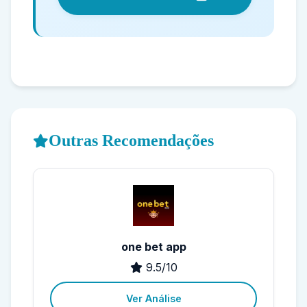
Outras Recomendações
one bet app
9.5/10
Ver Análise