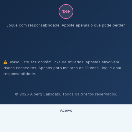
18+
Jogue com responsabilidade. Aposte apenas o que pode perder.
Aviso: Este site contém links de afiliados. Apostas envolvem
riscos financeiros. Apenas para maiores de 18 anos. Jogue com
responsabilidade.
© 2026 Alberg Sailboats. Todos os direitos reservados.
Acervo