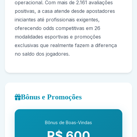
operacional. Com mais de 2.161 avaliações
positivas, a casa atende desde apostadores
iniciantes até profissionais exigentes,
oferecendo odds competitivas em 26
modalidades esportivas e promoções
exclusivas que realmente fazem a diferença
no saldo dos jogadores.
Bônus e Promoções
Bônus de Boas-Vindas
R$ 600