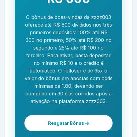
O bônus de boas-vindas da zzzz003
oferece até R$ 600 divididos nos três
primeiros depósitos: 100% até R$
300 no primeiro, 50% até R$ 200 no
segundo e 25% até R$ 100 no
terceiro. Para ativar, basta depositar
no mínimo R$ 10 e o crédito é
automático. O rollover é de 35x o
valor do bônus em apostas com odds
mínimas de 1.80, devendo ser
cumprido em 30 dias corridos após a
ativação na plataforma zzzz003.
Resgatar Bônus