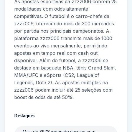
As apostas esportivas da zzzz006 cobrem 25
modalidades com odds altamente
competitivas. O futebol é o carro-chefe da
zzzz006, oferecendo mais de 300 mercados
por partida nos principais campeonatos. A
plataforma zzzz006 transmite mais de 1000
eventos ao vivo mensalmente, permitindo
apostas em tempo real com cash out
disponível. Além do futebol, a zzzz006 se
destaca em basquete NBA, tênis Grand Slam,
MMA/UFC e eSports (CS2, League of
Legends, Dota 2). As apostas múltiplas na
zzzz006 podem incluir até 25 seleções com
boost de odds de até 50%.
Destaques
Mais de 3978 jogos de cassino com