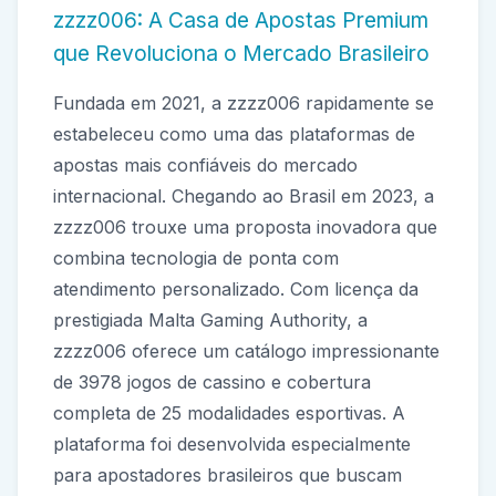
zzzz006: A Casa de Apostas Premium
que Revoluciona o Mercado Brasileiro
Fundada em 2021, a zzzz006 rapidamente se
estabeleceu como uma das plataformas de
apostas mais confiáveis do mercado
internacional. Chegando ao Brasil em 2023, a
zzzz006 trouxe uma proposta inovadora que
combina tecnologia de ponta com
atendimento personalizado. Com licença da
prestigiada Malta Gaming Authority, a
zzzz006 oferece um catálogo impressionante
de 3978 jogos de cassino e cobertura
completa de 25 modalidades esportivas. A
plataforma foi desenvolvida especialmente
para apostadores brasileiros que buscam