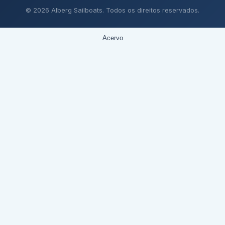
© 2026 Alberg Sailboats. Todos os direitos reservados.
Acervo