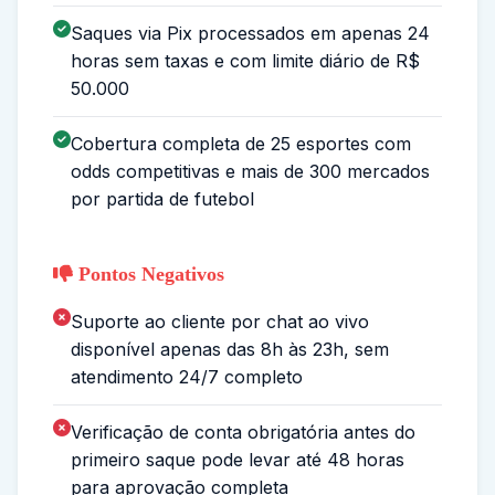
Saques via Pix processados em apenas 24
horas sem taxas e com limite diário de R$
50.000
Cobertura completa de 25 esportes com
odds competitivas e mais de 300 mercados
por partida de futebol
Pontos Negativos
Suporte ao cliente por chat ao vivo
disponível apenas das 8h às 23h, sem
atendimento 24/7 completo
Verificação de conta obrigatória antes do
primeiro saque pode levar até 48 horas
para aprovação completa