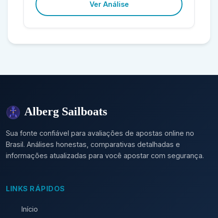
Ver Análise
Alberg Sailboats
Sua fonte confiável para avaliações de apostas online no
Brasil. Análises honestas, comparativas detalhadas e
informações atualizadas para você apostar com segurança.
LINKS RÁPIDOS
Início