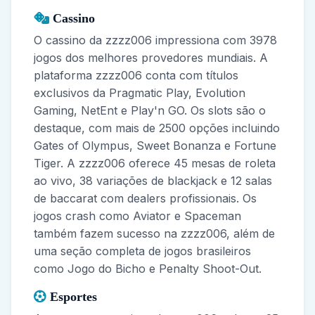
Cassino
O cassino da zzzz006 impressiona com 3978
jogos dos melhores provedores mundiais. A
plataforma zzzz006 conta com títulos
exclusivos da Pragmatic Play, Evolution
Gaming, NetEnt e Play'n GO. Os slots são o
destaque, com mais de 2500 opções incluindo
Gates of Olympus, Sweet Bonanza e Fortune
Tiger. A zzzz006 oferece 45 mesas de roleta
ao vivo, 38 variações de blackjack e 12 salas
de baccarat com dealers profissionais. Os
jogos crash como Aviator e Spaceman
também fazem sucesso na zzzz006, além de
uma seção completa de jogos brasileiros
como Jogo do Bicho e Penalty Shoot-Out.
Esportes