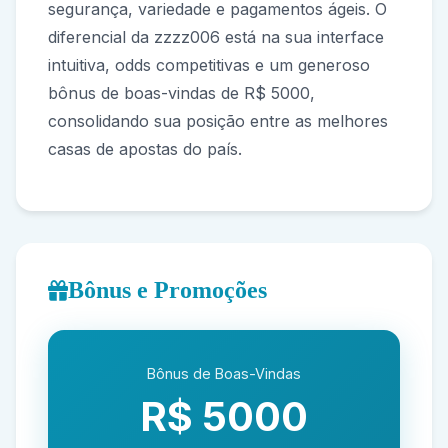
segurança, variedade e pagamentos ágeis. O
diferencial da zzzz006 está na sua interface
intuitiva, odds competitivas e um generoso
bônus de boas-vindas de R$ 5000,
consolidando sua posição entre as melhores
casas de apostas do país.
Bônus e Promoções
Bônus de Boas-Vindas
R$ 5000