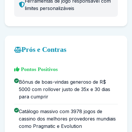
Ferramentas de jogo responsável com
limites personalizáveis
Prós e Contras
Pontos Positivos
Bônus de boas-vindas generoso de R$
5000 com rollover justo de 35x e 30 dias
para cumprir
Catálogo massivo com 3978 jogos de
cassino dos melhores provedores mundiais
como Pragmatic e Evolution