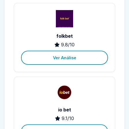
folkbet
9.8/10
Ver Análise
io bet
9.1/10