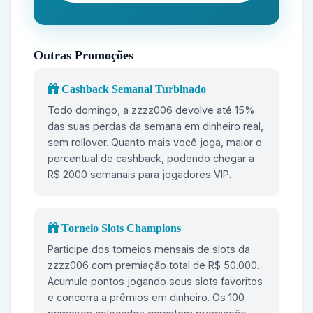
Outras Promoções
Cashback Semanal Turbinado
Todo domingo, a zzzz006 devolve até 15%
das suas perdas da semana em dinheiro real,
sem rollover. Quanto mais você joga, maior o
percentual de cashback, podendo chegar a
R$ 2000 semanais para jogadores VIP.
Torneio Slots Champions
Participe dos torneios mensais de slots da
zzzz006 com premiação total de R$ 50.000.
Acumule pontos jogando seus slots favoritos
e concorra a prêmios em dinheiro. Os 100