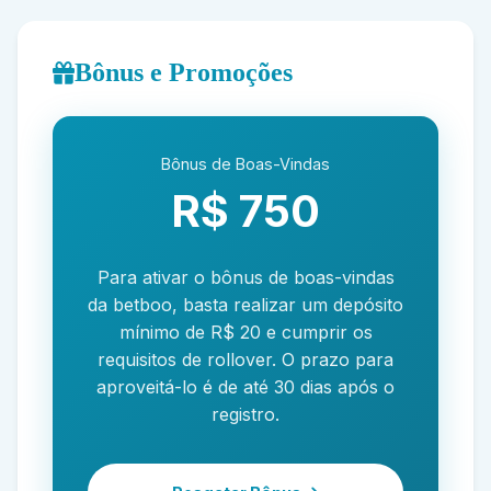
Bônus e Promoções
Bônus de Boas-Vindas
R$ 750
Para ativar o bônus de boas-vindas
da betboo, basta realizar um depósito
mínimo de R$ 20 e cumprir os
requisitos de rollover. O prazo para
aproveitá-lo é de até 30 dias após o
registro.