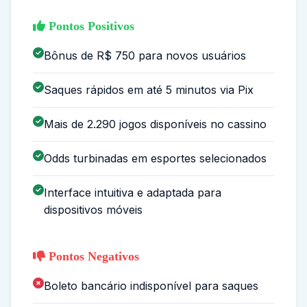
Pontos Positivos
Bônus de R$ 750 para novos usuários
Saques rápidos em até 5 minutos via Pix
Mais de 2.290 jogos disponíveis no cassino
Odds turbinadas em esportes selecionados
Interface intuitiva e adaptada para
dispositivos móveis
Pontos Negativos
Boleto bancário indisponível para saques