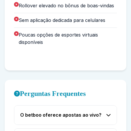
Rollover elevado no bônus de boas-vindas
Sem aplicação dedicada para celulares
Poucas opções de esportes virtuais
disponíveis
Perguntas Frequentes
O betboo oferece apostas ao vivo?
Sim, a betboo possui uma ampla