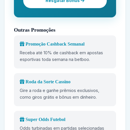
Resgatar Bônus
Outras Promoções
Promoção Cashback Semanal
Receba até 10% de cashback em apostas
esportivas toda semana na betboo.
Roda da Sorte Cassino
Gire a roda e ganhe prêmios exclusivos,
como giros grátis e bônus em dinheiro.
Super Odds Futebol
Odds turbinadas em partidas selecionadas