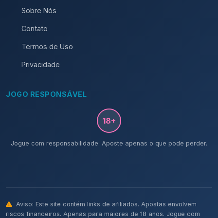
Sobre Nós
Contato
Termos de Uso
Privacidade
JOGO RESPONSÁVEL
18+
Jogue com responsabilidade. Aposte apenas o que pode perder.
Aviso: Este site contém links de afiliados. Apostas envolvem
riscos financeiros. Apenas para maiores de 18 anos. Jogue com