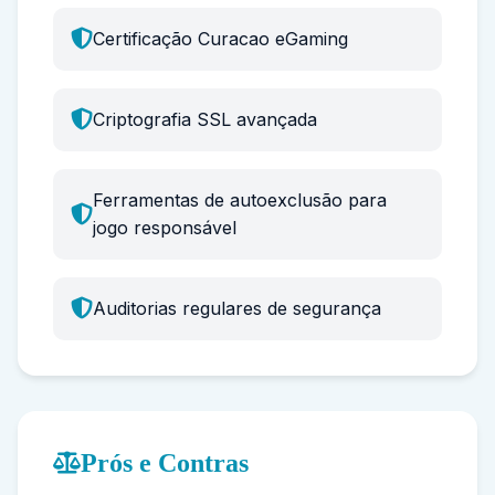
Certificação Curacao eGaming
Criptografia SSL avançada
Ferramentas de autoexclusão para
jogo responsável
Auditorias regulares de segurança
Prós e Contras