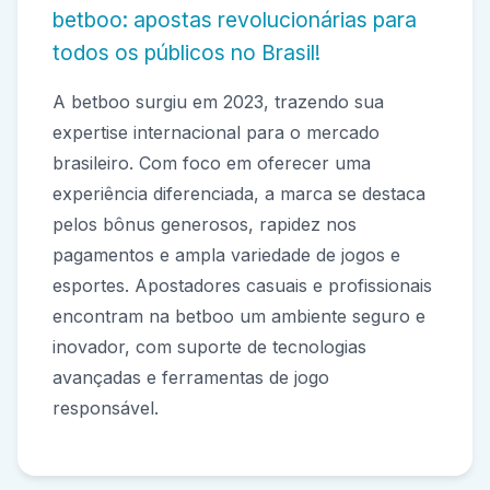
betboo: apostas revolucionárias para
todos os públicos no Brasil!
A betboo surgiu em 2023, trazendo sua
expertise internacional para o mercado
brasileiro. Com foco em oferecer uma
experiência diferenciada, a marca se destaca
pelos bônus generosos, rapidez nos
pagamentos e ampla variedade de jogos e
esportes. Apostadores casuais e profissionais
encontram na betboo um ambiente seguro e
inovador, com suporte de tecnologias
avançadas e ferramentas de jogo
responsável.